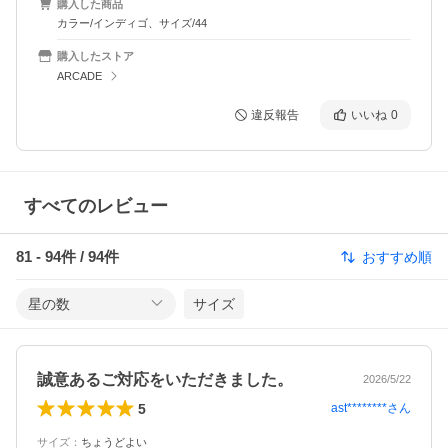
購入した商品
カラー/インディゴ、サイズ/44
購入したストア
ARCADE
違反報告
いいね
0
すべてのレビュー
81
-
94
件 /
94
件
おすすめ順
星の数
サイズ
誠意あるご対応をいただきました。
2026/5/22
5
ast********
さん
サイズ
：
ちょうどよい