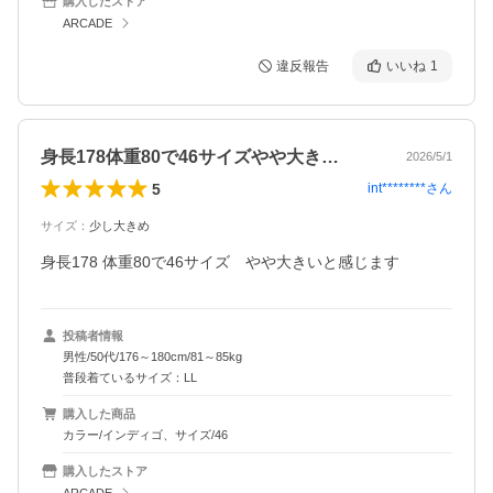
購入したストア
ARCADE
違反報告
いいね
1
身長178体重80で46サイズやや大き…
2026/5/1
5
int********
さん
サイズ
：
少し大きめ
身長178 体重80で46サイズ　やや大きいと感じます
投稿者情報
男性/50代/176～180cm/81～85kg
普段着ているサイズ：LL
購入した商品
カラー/インディゴ、サイズ/46
購入したストア
ARCADE