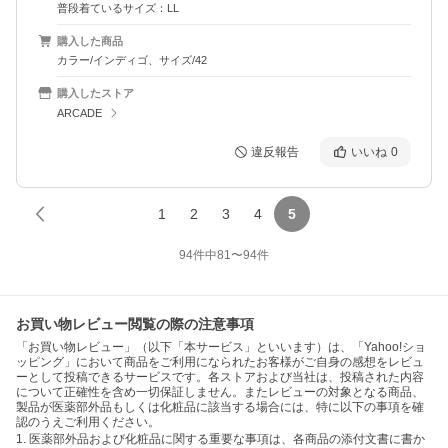
普段着ているサイズ：LL
購入した商品
カラー/インディゴ、サイズ/42
購入したストア
ARCADE
違反報告
いいね
0
1
2
3
4
5
94
件中
81
〜
94
件
お買い物レビュー閲覧の際の注意事項
「お買い物レビュー」（以下「本サービス」といいます）は、「Yahoo!ショ
ッピング」において商品をご利用になられたお客様がご自身の感想をレビュ
ーとして投稿できるサービスです。各ストアおよび当社は、投稿された内容
について正確性を含め一切保証しません。またレビューの対象となる商品、
製品が医薬部外品もしくは化粧品に該当する場合には、特に以下の事項を確
認のうえご利用ください。
1. 医薬部外品および化粧品に関する重要な事項は、各商品の添付文書に書か