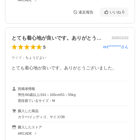
違反報告
いいね
0
とても着心地が良いです。ありがとうござ…
2025/12/22
5
orz********
さん
サイズ
：
ちょうどよい
とても着心地が良いです。ありがとうございました。
投稿者情報
男性/60歳以上/161～165cm/51～55kg
普段着ているサイズ：M
購入した商品
カラー/インディゴ、サイズ/38
購入したストア
ARCADE