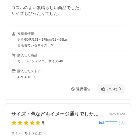
コスパのよい素晴らしい商品でした。

サイズもぴったりでした。
投稿者情報
男性/50代/171～175cm/61～65kg
普段着ているサイズ：M
購入した商品
カラー/インディゴ、サイズ/40
購入したストア
ARCADE
違反報告
いいね
0
サイズ・色などもイメージ通りでした。お…
2025/10/20
5
boh********
さん
サイズ
：
ちょうどよい