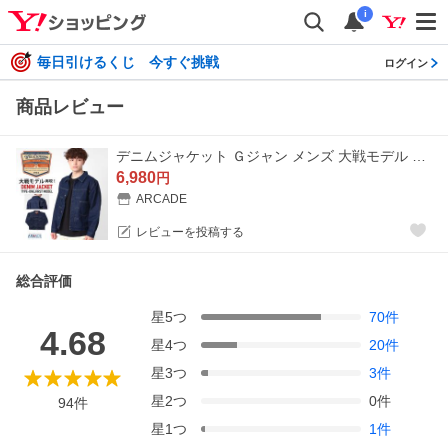
i
毎日引けるくじ 今すぐ挑戦
ログイン
商品レビュー
デニムジャケット Ｇジャン メンズ 大戦モデル 古着スタイル Gジャン 革パッチ Tバック デニムシャツ 2026春/爆買
6,980
円
ARCADE
レビューを投稿する
総合評価
星
5
つ
70
件
4.68
星
4
つ
20
件
星
3
つ
3
件
星
2
つ
0
件
94
件
星
1
つ
1
件