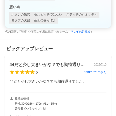
悪い点
ボタンの光沢
セルビッチではない
ステッチのクオリティ
赤タブの欠如
生地の安っぽさ
AI回答の正確性や商品の効果は保証されません（
その他の注意点
）
ピックアップレビュー
44だと少し大きいかな？でも期待通りで…
2026/7/10
5
dhm********
さん
44だと少し大きいかな？でも期待通りでした。
投稿者情報
男性/30代/166～170cm/61～65kg
普段着ているサイズ：M