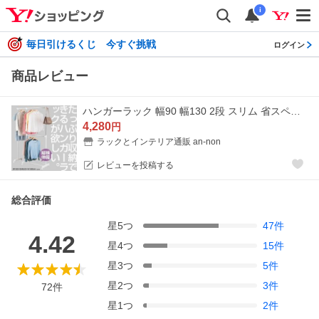
i
毎日引けるくじ 今すぐ挑戦
ログイン
商品レビュー
ハンガーラック 幅90 幅130 2段 スリム 省スペース 頑丈 キャスター付き おしゃれ コートハンガー 大容量 コンパクト 衣類 コート掛け 洋服 gth-130wh
4,280
円
ラックとインテリア通販 an-non
レビューを投稿する
総合評価
星
5
つ
47
件
4.42
星
4
つ
15
件
星
3
つ
5
件
星
2
つ
3
件
72
件
星
1
つ
2
件