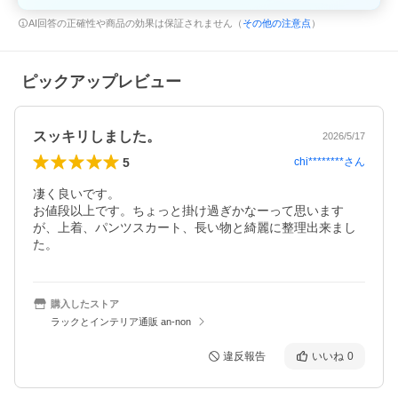
AI回答の正確性や商品の効果は保証されません（
その他の注意点
）
ピックアップレビュー
スッキリしました。
2026/5/17
5
chi********
さん
凄く良いです。

お値段以上です。ちょっと掛け過ぎかなーって思います
が、上着、パンツスカート、長い物と綺麗に整理出来まし
た。
購入したストア
ラックとインテリア通販 an-non
違反報告
いいね
0