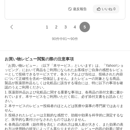
違反報告
いいね
0
1
2
3
4
5
90
件中
81
〜
90
件
お買い物レビュー閲覧の際の注意事項
「お買い物レビュー」（以下「本サービス」といいます）は、「Yahoo!ショ
ッピング」において商品をご利用になられたお客様がご自身の感想をレビュ
ーとして投稿できるサービスです。各ストアおよび当社は、投稿された内容
について正確性を含め一切保証しません。またレビューの対象となる商品、
製品が医薬部外品もしくは化粧品に該当する場合には、特に以下の事項を確
認のうえご利用ください。
1. 医薬部外品および化粧品に関する重要な事項は、各商品の添付文書に書か
れています。本サービスをご利用いただく前に、必ず添付文書をお読みくだ
さい。
2. 本サービスのレビュー投稿者のほとんどは医療や薬事の専門家ではありま
せん。
3. 投稿されたレビューは主観的な感想で、効能や効果を科学的に測定するな
ど、医学的な裏付けがなされたものではありません。
4. 各商品の効果（副作用を含む）の表れ方は個人差が大きく、また効果の表
れ方は使用時の状況によっても異なりますので、レビュー内容の効果に関す