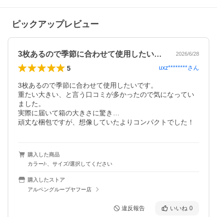
ピックアップレビュー
3枚あるので季節に合わせて使用したいで…
2026/6/28
5
uxz********
さん
3枚あるので季節に合わせて使用したいです。

重たい大きい、と言う口コミが多かったので気になってい
ました。

実際に届いて箱の大きさに驚き…

頑丈な梱包ですが、想像していたよりコンパクトでした！
購入した商品
カラー/-、サイズ/選択してください
購入したストア
アルペングループヤフー店
違反報告
いいね
0