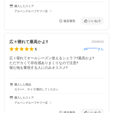
購入したストア
アルペングループヤフー店
違反報告
いいね
0
広々寝れて最高かよ‼︎
2024/6/10
5
ysl********
さん
広々寝れてオールシーズン使えるシェラフ‼︎最高かよ‼︎

ただデカくて存在感ありまくりなので注意‼︎

寝心地を重視する人にのみオススメ‼︎
購入した商品
カラー/-、サイズ/選択してください
購入したストア
アルペングループヤフー店
違反報告
いいね
0