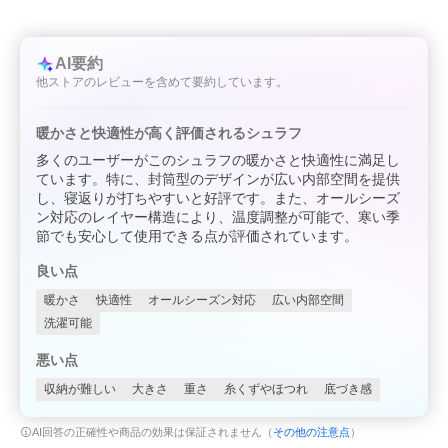
AI要約
他ストアのレビューを含めて要約しています。
暖かさと快適性が高く評価されるシュラフ
多くのユーザーがこのシュラフの暖かさと快適性に満足し
ています。特に、封筒型のデザインが広い内部空間を提供
し、寝返りが打ちやすいと好評です。また、オールシーズ
ン対応のレイヤー構造により、温度調整が可能で、寒い季
節でも安心して使用できる点が評価されています。
良い点
暖かさ
快適性
オールシーズン対応
広い内部空間
洗濯可能
悪い点
収納が難しい
大きさ
重さ
糸くずやほつれ
底づき感
AI回答の正確性や商品の効果は保証されません（
その他の注意点
）