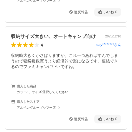
アルペングループヤフー店
違反報告
いいね
0
収納サイズ大きい、オートキャンプ向け
2023/12/10
4
uay********
さん
収納時大きくかさばりますが、これ一つあればすんでしま
うので寝袋複数買うより経済的で楽になるです。連結でき
るのでファミキャンにいいですね。
購入した商品
カラー/-、サイズ/選択してください
購入したストア
アルペングループヤフー店
違反報告
いいね
0