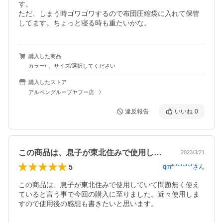
す。

ただ、しまう時ゴワゴワするので布団圧縮袋に入れて保管
してます。ちょっと寝る時も重たいかな。
購入した商品
カラー/-、サイズ/選択してください
購入したストア
アルペングループヤフー店
違反報告
いいね
0
この商品は、息子が東北住みで使用してい…
2023/3/21
5
qmf********
さん
この商品は、息子が東北住みで使用していて問題無く使え
ていると言う事で今回の購入に至りました。近々使用しま
すので使用後の感想も書きたいと思います。