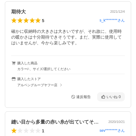
期待大
2021/12/4
5
s_k********
さん
確かに収納時の大きさは大きいですが、それ故に、使用時
の暖かさは十分期待できそうです。まだ、実際に使用して
はいませんが、今から楽しみです。
購入した商品
カラー/-、サイズ/選択してください
購入したストア
アルペングループヤフー店
違反報告
いいね
0
縫い目から多量の赤い糸が出ていてその上…
2020/10/21
1
sev********
さん