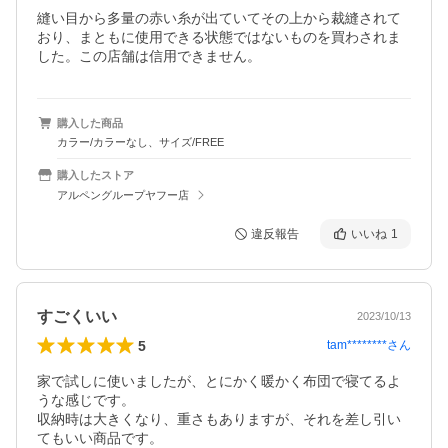
縫い目から多量の赤い糸が出ていてその上から裁縫されて
おり、まともに使用できる状態ではないものを買わされま
した。この店舗は信用できません。
購入した商品
カラー/カラーなし、サイズ/FREE
購入したストア
アルペングループヤフー店
違反報告
いいね
1
すごくいい
2023/10/13
5
tam********
さん
家で試しに使いましたが、とにかく暖かく布団で寝てるよ
うな感じです。

収納時は大きくなり、重さもありますが、それを差し引い
てもいい商品です。