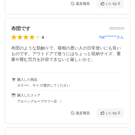
違反報告
いいね
0
布団です
2022/3/14
4
haj********
さん
布団のような肌触りで、寝相の悪い人の日常使いにも良い
ものです。アウトドアで使うにはちょっと収納サイズ、重
購入した商品
カラー/-、サイズ/選択してください
購入したストア
アルペングループヤフー店
違反報告
いいね
0