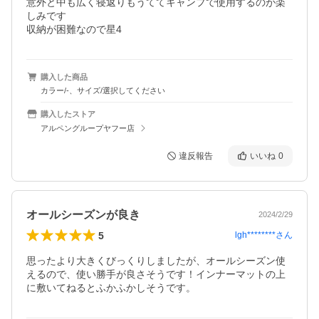
意外と中も広く寝返りもうててキャンプで使用するのが楽
しみです

収納が困難なので星4
購入した商品
カラー/-、サイズ/選択してください
購入したストア
アルペングループヤフー店
違反報告
いいね
0
オールシーズンが良き
2024/2/29
5
lgh********
さん
思ったより大きくびっくりしましたが、オールシーズン使
えるので、使い勝手が良さそうです！インナーマットの上
に敷いてねるとふかふかしそうです。