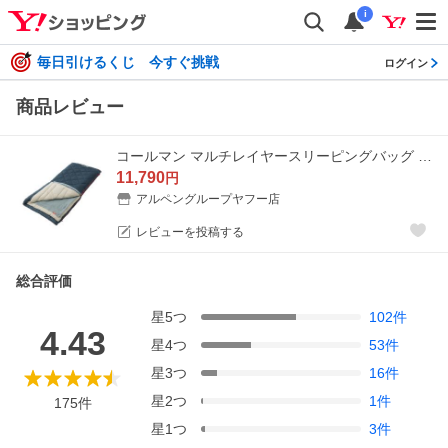
i
毎日引けるくじ 今すぐ挑戦
ログイン
商品レビュー
コールマン マルチレイヤースリーピングバッグ (2000034777) キャンプ シュラフ : ネイビー Coleman
11,790
円
アルペングループヤフー店
レビューを投稿する
総合評価
星
5
つ
102
件
4.43
星
4
つ
53
件
星
3
つ
16
件
星
2
つ
1
件
175
件
星
1
つ
3
件