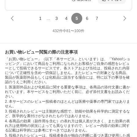
1
...
3
4
5
6
7
432
件中
81
〜
100
件
お買い物レビュー閲覧の際の注意事項
「お買い物レビュー」（以下「本サービス」といいます）は、「Yahoo!ショ
ッピング」において商品をご利用になられたお客様がご自身の感想をレビュ
ーとして投稿できるサービスです。各ストアおよび当社は、投稿された内容
について正確性を含め一切保証しません。またレビューの対象となる商品、
製品が医薬部外品もしくは化粧品に該当する場合には、特に以下の事項を確
認のうえご利用ください。
1. 医薬部外品および化粧品に関する重要な事項は、各商品の添付文書に書か
れています。本サービスをご利用いただく前に、必ず添付文書をお読みくだ
さい。
2. 本サービスのレビュー投稿者のほとんどは医療や薬事の専門家ではありま
せん。
3. 投稿されたレビューは主観的な感想で、効能や効果を科学的に測定するな
ど、医学的な裏付けがなされたものではありません。
4. 各商品の効果（副作用を含む）の表れ方は個人差が大きく、また効果の表
れ方は使用時の状況によっても異なりますので、レビュー内容の効果に関す
る記載は科学的には参考にすべきではありません。
5. 投稿されたレビューは、投稿者各自が独自の判断に基づき選び使用した感