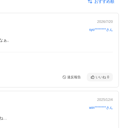
おすすめ順
2026/7/20
syo********
さん
なぁ。
違反報告
いいね
0
2025/12/4
win********
さん
ね…