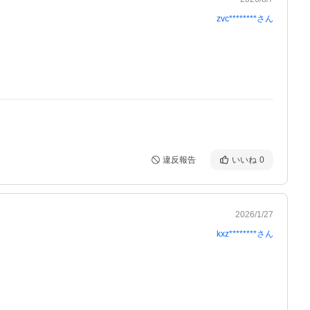
zvc********
さん
違反報告
いいね
0
2026/1/27
kxz********
さん