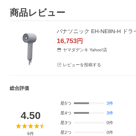
商品レビュー
パナソニック EH-NE8N-H 
16,753
円
ヤマダデンキ Yahoo!店
レビューを投稿する
総合評価
星
5
つ
3
件
4.50
星
4
つ
3
件
星
3
つ
0
件
星
2
つ
0
件
6
件