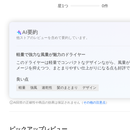
星
1
つ
0
件
AI要約
他ストアのレビューを含めて要約しています。
軽量で強力な風量が魅力のドライヤー
このドライヤーは軽量でコンパクトなデザインながら、風量が
メージを抑えつつ、まとまりやすい仕上がりになる点も好評で
良い点
軽量
強風
速乾性
髪のまとまり
デザイン
AI回答の正確性や商品の効果は保証されません（
その他の注意点
）
ピックアップレビュー