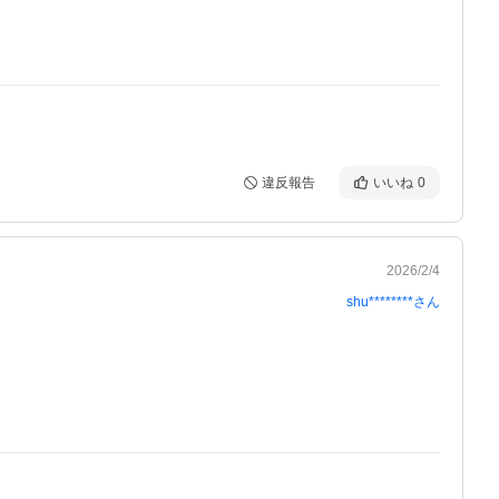
違反報告
いいね
0
2026/2/4
shu********
さん