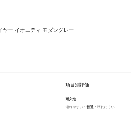
ドライヤー イオニティ モダングレー
項目別評価
耐久性
壊れやすい
普通
壊れにくい