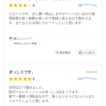
4
ytp********
さん
リピートです。少し硬い気はしますがペットがいるので使
用頻度が多く枚数が多いので気軽に使えるので助かりま
す。またなくなる頃にリピートしたいと思います。
購入したストア
Yahoo!ふるさと納税
違反報告
いいね
1
ぎっしりです。
2025/6/18
5
chu********
さん
10日ほどで届きました。

段ボールにティッシュがぎっしり詰まってます。

家で一番使う消耗品なので、無くなりそうになったらまた
リピートしようと思います。