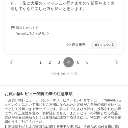
た。非常に大量のティッシュが届きますので部屋をよく整
理してから注文した方が良いと思います。
購入したストア
Yahoo!ふるさと納税
違反報告
いいね
1
1
2
3
4
5
6
219
件中
61
〜
80
件
お買い物レビュー閲覧の際の注意事項
「お買い物レビュー」（以下「本サービス」といいます）は、「Yahoo!ショ
ッピング」において商品をご利用になられたお客様がご自身の感想をレビュ
ーとして投稿できるサービスです。各ストアおよび当社は、投稿された内容
について正確性を含め一切保証しません。またレビューの対象となる商品、
製品が医薬部外品もしくは化粧品に該当する場合には、特に以下の事項を確
認のうえご利用ください。
1. 医薬部外品および化粧品に関する重要な事項は、各商品の添付文書に書か