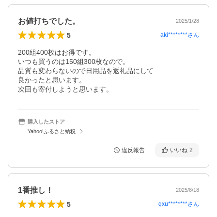
お値打ちでした。
2025/1/28
5
aki********
さん
200組400枚はお得です。

いつも買うのは150組300枚なので。

品質も変わらないので日用品を返礼品にして

良かったと思います。

次回も寄付しようと思います。
購入したストア
Yahoo!ふるさと納税
違反報告
いいね
2
1番推し！
2025/8/18
5
qxu********
さん