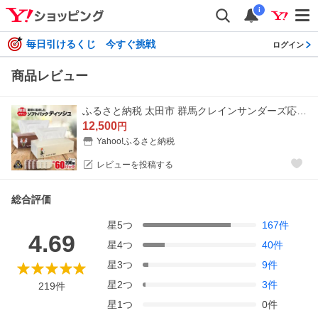
i
毎日引けるくじ 今すぐ挑戦
ログイン
商品レビュー
ふるさと納税 太田市 群馬クレインサンダーズ応援ソフトパックティッシュ 400枚(200組)×60パック
12,500
円
Yahoo!ふるさと納税
レビューを投稿する
総合評価
星
5
つ
167
件
4.69
星
4
つ
40
件
星
3
つ
9
件
星
2
つ
3
件
219
件
星
1
つ
0
件