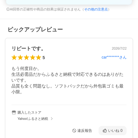
AI回答の正確性や商品の効果は保証されません（
その他の注意点
）
ピックアップレビュー
リピートです。
2026/7/22
5
car********
さん
もう何度目か。

生活必需品だからふるさと納税で対応できるのはありがた
いです。

品質も全く問題なし。ソフトパックだから外包装ゴミも最
小限。
購入したストア
Yahoo!ふるさと納税
違反報告
いいね
0