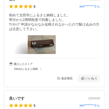
5
yuu********
さん
初めて太田市にふるさと納税しました。

寄付から2周間程度で到着しました。

ﾜﾝｽﾄｯﾌﾟ申請がなかなか反映されなかったので駆け込みの方
は注意して下さい。
購入したストア
Yahoo!ふるさと納税
違反報告
いいね
1
良いです
2025/4/28
5
yuu********
さん