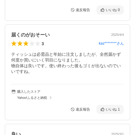
違反報告
いいね
0
届くのがおそーい
2025/4/4
3
kaz********
さん
ティッシュは必需品と年始に注文しましたが、全然届かず
何度か買いにいく羽目になりました。

物自体は良いです。使い終わった後もゴミが出ないのでい
いですね。
購入したストア
Yahoo!ふるさと納税
違反報告
いいね
1
良い
2025/3/1