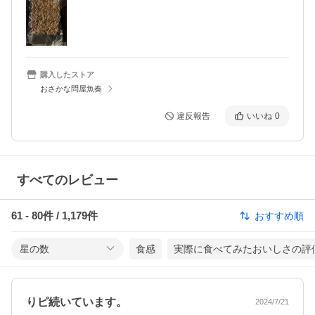
購入したストア
おさかな問屋魚奏
違反報告
いいね
0
すべてのレビュー
61
-
80
件 /
1,179
件
おすすめ順
星の数
食感
実際に食べてみたおいしさの評
りピ続いています。
2024/7/21