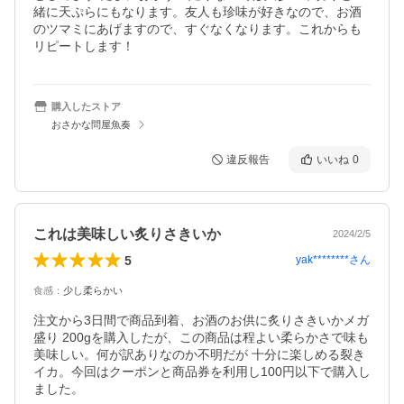
緒に天ぷらにもなります。友人も珍味が好きなので、お酒
のツマミにあげますので、すぐなくなります。これからも
リピートします！
購入したストア
おさかな問屋魚奏
違反報告
いいね
0
これは美味しい炙りさきいか
2024/2/5
5
yak********
さん
食感
：
少し柔らかい
注文から3日間で商品到着、お酒のお供に炙りさきいかメガ
盛り 200gを購入したが、この商品は程よい柔らかさで味も
美味しい。何が訳ありなのか不明だが 十分に楽しめる裂き
イカ。今回はクーポンと商品券を利用し100円以下で購入し
ました。