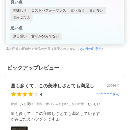
良い点
美味しさ
コストパフォーマンス
食べ応え
量が多い
噛みごたえ
悪い点
少し硬い
甘味が好みでない
AI回答の正確性や商品の効果は保証されません（
その他の注意点
）
ピックアップレビュー
量も多くて、この美味しさとても満足して…
2026/8/4
4
ton********
さん
食感
：
少し硬い
、
実際に食べてみたおいしさの評価
：
おいしい
量も多くて、この美味しさとても満足しています。

かみごたえバツグンですょ