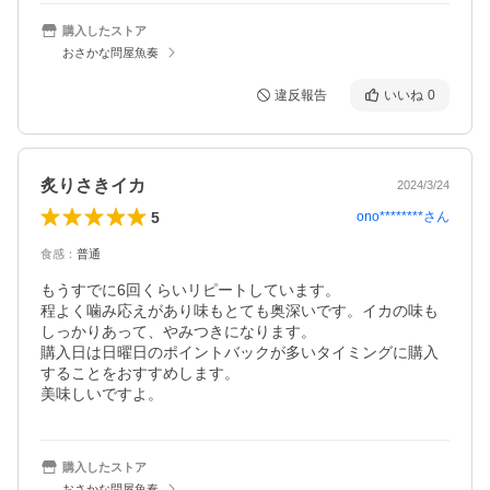
購入したストア
おさかな問屋魚奏
違反報告
いいね
0
炙りさきイカ
2024/3/24
5
ono********
さん
食感
：
普通
もうすでに6回くらいリピートしています。

程よく噛み応えがあり味もとても奥深いです。イカの味も
しっかりあって、やみつきになります。

購入日は日曜日のポイントバックが多いタイミングに購入
することをおすすめします。

美味しいですよ。
購入したストア
おさかな問屋魚奏