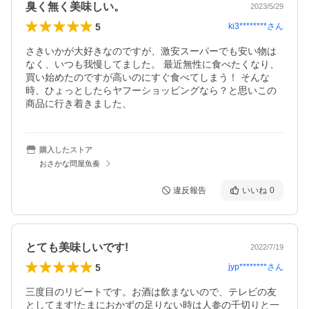
臭く無く美味しい。
2023/5/29
5
ki3********
さん
さきいかが大好きなのですが、激安スーパーでも安い物は
なく、いつも我慢してました。 最近無性に食べたくなり、
買い始めたのですが高いのにすぐ食べてしまう！ そんな
時、ひょっとしたらヤフーショッピングなら？と思いこの
商品に行き着きました、
購入したストア
おさかな問屋魚奏
違反報告
いいね
0
とても美味しいです!
2022/7/19
5
jyp********
さん
三度目のリピートです。お酒は飲まないので、テレビの友
としてます!たまにおかずの足りない時は人参の千切りと一