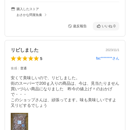
購入したストア
おさかな問屋魚奏
違反報告
いいね
0
リピしました
2023/11/1
5
fac********
さん
食感
：
普通
安くて美味しいので、リピしました。

街のスーパーで200ｇ入りの商品は、今は、見当たりません

買いづらい商品になりました　昨今の値上げ〃のおかげ
で・・・

このショップさんは、頑張ってます。味も美味しいですよ

又リピするでしょう