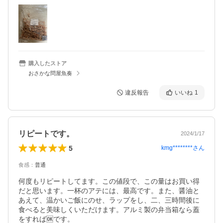
購入したストア
おさかな問屋魚奏
違反報告
いいね
1
リピートです。
2024/1/17
5
kmg********
さん
食感
：
普通
何度もリピートしてます。この値段で、この量はお買い得
だと思います。一杯のアテには、最高です。また、醤油と
あえて、温かいご飯にのせ、ラップをし、二、三時間後に
食べると美味しくいただけます。アルミ製の弁当箱なら蓋
をすれば🆗です。