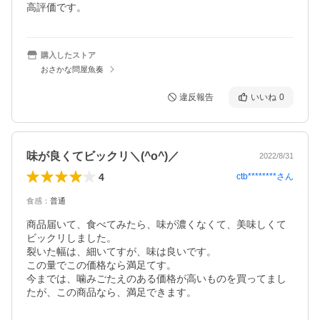
高評価です。
購入したストア
おさかな問屋魚奏
違反報告
いいね
0
味が良くてビックリ＼(^o^)／
2022/8/31
4
ctb********
さん
食感
：
普通
商品届いて、食べてみたら、味が濃くなくて、美味しくて
ビックリしました。

裂いた幅は、細いてすが、味は良いです。

この量でこの価格なら満足てす。

今までは、噛みごたえのある価格が高いものを買ってまし
たが、この商品なら、満足できます。