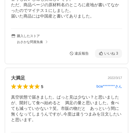
ただ、商品ページの原材料名のところに産地が書いてなか
ったのでマイナス１にしました。

届いた商品には中国産と書いてありました。
購入したストア
おさかな問屋魚奏
違反報告
いいね
3
大満足
2022/3/17
5
bcw********
さん
真空状態で届きました。ぱっと見は少ない？と思いました
が、開封して食べ始めると　満足の量と思いました。食べ
ても減っていかない？笑。市販の物だと　あっという間に
無くなってしまうんですが‥今度は違うつまみを注文したい
と思います。