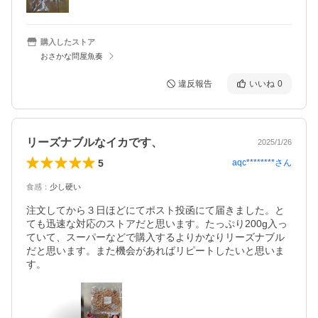
購入したストア
おさかな問屋魚奏
違反報告
いいね
0
リーズナブルなイカです、
2025/1/26
5
aqc********
さん
食感
：
少し硬い
注文してから３日ほどにてポスト投函にて届きました。と
ても迅速な対応のストアだと思います。たっぷり200g入っ
ていて、スーパーなどで購入するよりかなりリーズナブル
だと思います。また機会があればリピートしたいと思いま
す。