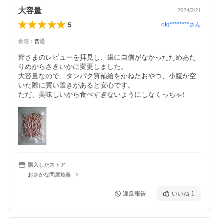
大容量
2024/2/21
5
ofq********
さん
食感
：
普通
皆さまのレビューを拝見し、歯に自信がなかったためあた
りめからさきいかに変更しました。

大容量なので、タンパク質補給をかねたおやつ、小腹が空
いた際に買い置きがあると安心です。

ただ、美味しいから食べすぎないようにしなくっちゃ!
購入したストア
おさかな問屋魚奏
違反報告
いいね
1