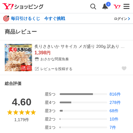
i
毎日引けるくじ 今すぐ挑戦
ログイン
商品レビュー
炙りさきいか サキイカ メガ盛り 200g 訳あり 酒の肴 するめ スルメ 在宅 おつまみ メール便 母の日 父の日 敬老 中元 ギフト
1,398
円
おさかな問屋魚奏
レビューを投稿する
総合評価
星
5
つ
816
件
4.60
星
4
つ
278
件
星
3
つ
68
件
星
2
つ
10
件
1,179
件
星
1
つ
7
件