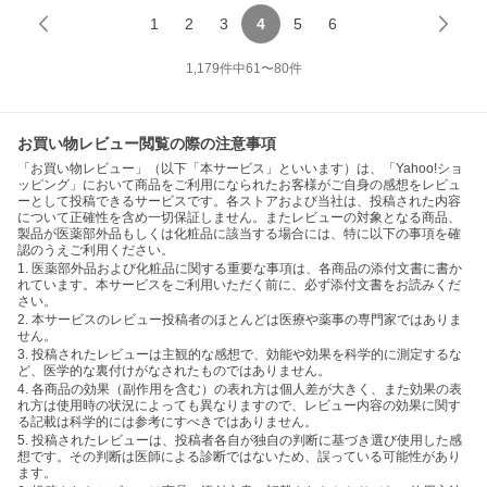
1
2
3
4
5
6
1,179
件中
61
〜
80
件
お買い物レビュー閲覧の際の注意事項
「お買い物レビュー」（以下「本サービス」といいます）は、「Yahoo!ショ
ッピング」において商品をご利用になられたお客様がご自身の感想をレビュ
ーとして投稿できるサービスです。各ストアおよび当社は、投稿された内容
について正確性を含め一切保証しません。またレビューの対象となる商品、
製品が医薬部外品もしくは化粧品に該当する場合には、特に以下の事項を確
認のうえご利用ください。
1. 医薬部外品および化粧品に関する重要な事項は、各商品の添付文書に書か
れています。本サービスをご利用いただく前に、必ず添付文書をお読みくだ
さい。
2. 本サービスのレビュー投稿者のほとんどは医療や薬事の専門家ではありま
せん。
3. 投稿されたレビューは主観的な感想で、効能や効果を科学的に測定するな
ど、医学的な裏付けがなされたものではありません。
4. 各商品の効果（副作用を含む）の表れ方は個人差が大きく、また効果の表
れ方は使用時の状況によっても異なりますので、レビュー内容の効果に関す
る記載は科学的には参考にすべきではありません。
5. 投稿されたレビューは、投稿者各自が独自の判断に基づき選び使用した感
想です。その判断は医師による診断ではないため、誤っている可能性があり
ます。