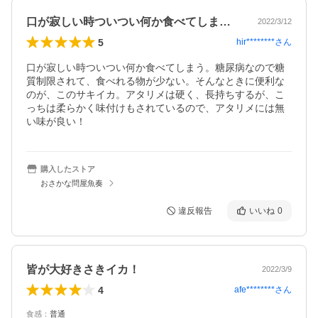
口が寂しい時ついつい何か食べてしまう。…
2022/3/12
5
hir********
さん
口が寂しい時ついつい何か食べてしまう。糖尿病なので糖
質制限されて、食べれる物が少ない。そんなときに便利な
のが、このサキイカ。アタリメは硬く、長持ちするが、こ
っちは柔らかく味付けもされているので、アタリメには無
い味が良い！
購入したストア
おさかな問屋魚奏
違反報告
いいね
0
皆が大好きさきイカ！
2022/3/9
4
afe********
さん
食感
：
普通