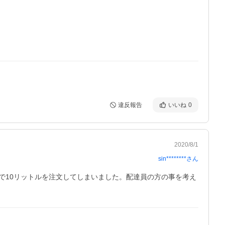
違反報告
いいね
0
2020/8/1
sin********
さん
で10リットルを注文してしまいました。配達員の方の事を考え