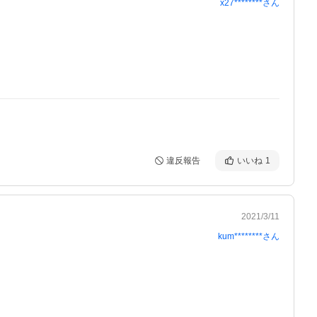
x27********
さん
違反報告
いいね
1
2021/3/11
kum********
さん