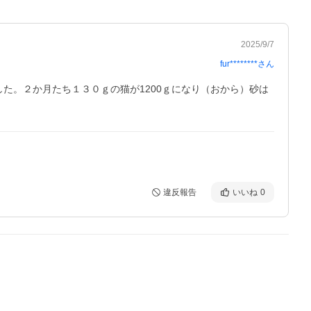
2025/9/7
fur********
さん
た。２か月たち１３０ｇの猫が1200ｇになり（おから）砂は
違反報告
いいね
0