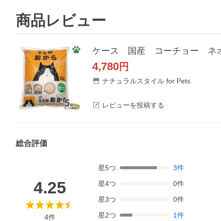
商品レビュー
4,780
円
ナチュラルスタイル for Pets
レビューを投稿する
総合評価
星
5
つ
3
件
4.25
星
4
つ
0
件
星
3
つ
0
件
星
2
つ
1
件
4
件