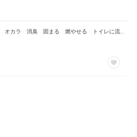
ケース 国産 コーチョー ネオ砂 おから オーガニック 10L x 5袋 猫砂 ネコ砂 オカラ 消臭 固まる 燃やせる トイレに流せる NEO LOO LiFE 業務用