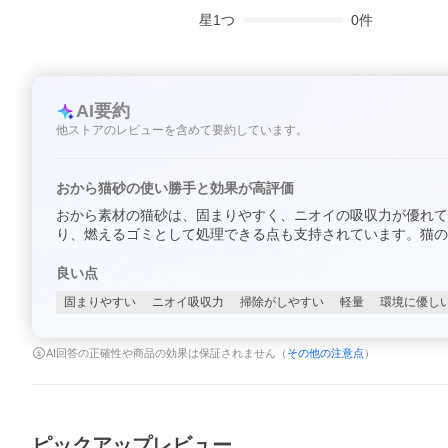
星
1
つ
0
件
AI要約
他ストアのレビューを含めて要約しています。
おから猫砂の使い勝手と効果が高評価
おから素材の猫砂は、固まりやすく、ニオイの吸収力が優れて
り、燃えるゴミとして処理できる点も支持されています。猫の
良い点
固まりやすい
ニオイ吸収力
掃除がしやすい
軽量
環境に優し
AI回答の正確性や商品の効果は保証されません（
その他の注意点
）
ピックアップレビュー