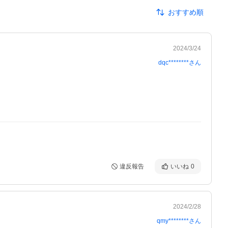
おすすめ順
2024/3/24
dqc********
さん
違反報告
いいね
0
2024/2/28
qmy********
さん