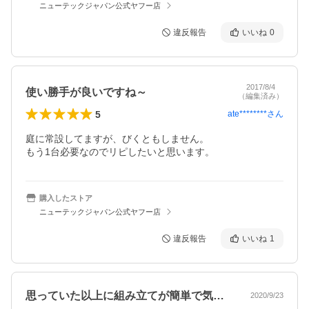
ニューテックジャパン公式ヤフー店
違反報告
いいね
0
2017/8/4
使い勝手が良いですね～
（編集済み）
5
ate********
さん
庭に常設してますが、びくともしません。

もう1台必要なのでリピしたいと思います。
購入したストア
ニューテックジャパン公式ヤフー店
違反報告
いいね
1
思っていた以上に組み立てが簡単で気に入…
2020/9/23