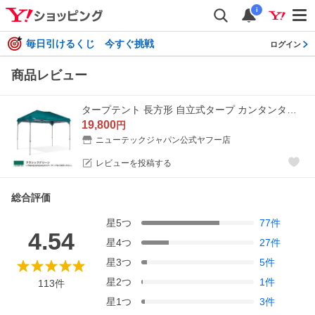
i
毎日引けるくじ 今すぐ挑戦
ログイン
商品レビュー
タープテント 長方形 自立式タープ カンタンタープ2718 日除け 熱中症対策 テント タープ イベント マルシェ 名入れ 記念 防災 災害 保証 25年の実績
19,800
円
ニューテックジャパン公式ヤフー店
レビューを投稿する
総合評価
星
5
つ
77
件
4.54
星
4
つ
27
件
星
3
つ
5
件
星
2
つ
1
件
113
件
星
1
つ
3
件