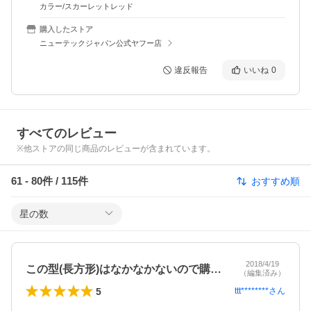
カラー/スカーレットレッド
購入したストア
ニューテックジャパン公式ヤフー店
違反報告
いいね
0
すべてのレビュー
※他ストアの同じ商品のレビューが含まれています。
61
-
80
件 /
115
件
おすすめ順
星の数
2018/4/19
この型(長方形)はなかなかないので購入…
（編集済み）
5
ttt********
さん