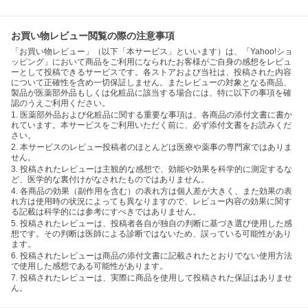
お買い物レビュー閲覧の際の注意事項
「お買い物レビュー」（以下「本サービス」といいます）は、「Yahoo!ショ
ッピング」において商品をご利用になられたお客様がご自身の感想をレビュ
ーとして投稿できるサービスです。各ストアおよび当社は、投稿された内容
について正確性を含め一切保証しません。またレビューの対象となる商品、
製品が医薬部外品もしくは化粧品に該当する場合には、特に以下の事項を確
認のうえご利用ください。
1. 医薬部外品および化粧品に関する重要な事項は、各商品の添付文書に書か
れています。本サービスをご利用いただく前に、必ず添付文書をお読みくだ
さい。
2. 本サービスのレビュー投稿者のほとんどは医療や薬事の専門家ではありま
せん。
3. 投稿されたレビューは主観的な感想で、効能や効果を科学的に測定するな
ど、医学的な裏付けがなされたものではありません。
4. 各商品の効果（副作用を含む）の表れ方は個人差が大きく、また効果の表
れ方は使用時の状況によっても異なりますので、レビュー内容の効果に関す
る記載は科学的には参考にすべきではありません。
5. 投稿されたレビューは、投稿者各自が独自の判断に基づき選び使用した感
想です。その判断は医師による診断ではないため、誤っている可能性があり
ます。
6. 投稿されたレビューは商品の添付文書に記載されたとおりでない使用方法
で使用した感想である可能性があります。
7. 投稿されたレビューは、実際に商品を使用して投稿された保証はありませ
ん。