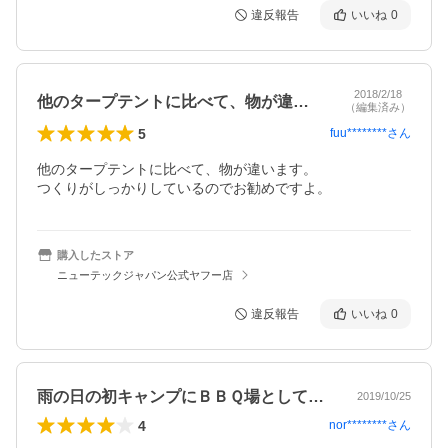
違反報告
いいね
0
2018/2/18
他のタープテントに比べて、物が違います…
（編集済み）
5
fuu********
さん
他のタープテントに比べて、物が違います。

つくりがしっかりしているのでお勧めですよ。
購入したストア
ニューテックジャパン公式ヤフー店
違反報告
いいね
0
雨の日の初キャンプにＢＢＱ場として大活躍
2019/10/25
4
nor********
さん