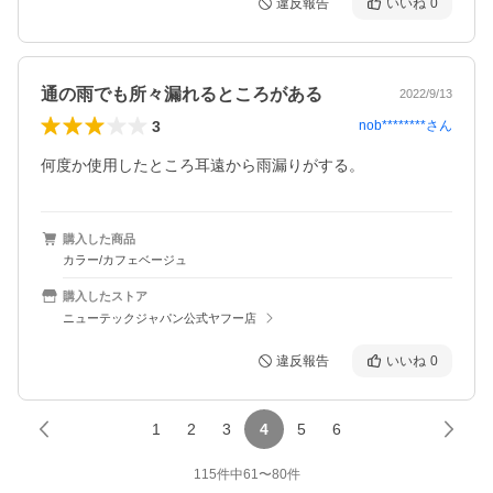
違反報告
いいね
0
通の雨でも所々漏れるところがある
2022/9/13
3
nob********
さん
何度か使用したところ耳遠から雨漏りがする。
購入した商品
カラー/カフェベージュ
購入したストア
ニューテックジャパン公式ヤフー店
違反報告
いいね
0
1
2
3
4
5
6
115
件中
61
〜
80
件