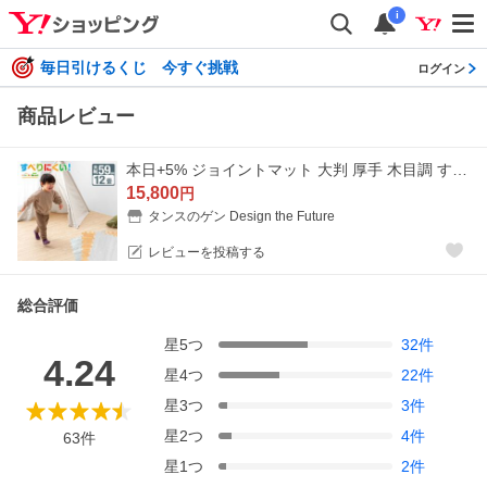
i
毎日引けるくじ 今すぐ挑戦
ログイン
商品レビュー
本日+5% ジョイントマット 大判 厚手 木目調 すべりにくい 12畳 64枚 防音マット 床マット クッションマット プレイマット パズルマット ベビー 赤ちゃん
15,800
円
タンスのゲン Design the Future
レビューを投稿する
総合評価
星
5
つ
32
件
4.24
星
4
つ
22
件
星
3
つ
3
件
星
2
つ
4
件
63
件
星
1
つ
2
件