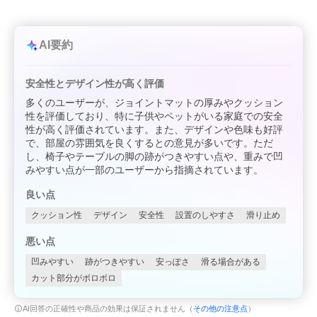
AI要約
安全性とデザイン性が高く評価
多くのユーザーが、ジョイントマットの厚みやクッション
性を評価しており、特に子供やペットがいる家庭での安全
性が高く評価されています。また、デザインや色味も好評
で、部屋の雰囲気を良くするとの意見が多いです。ただ
し、椅子やテーブルの脚の跡がつきやすい点や、重みで凹
みやすい点が一部のユーザーから指摘されています。
良い点
クッション性
デザイン
安全性
設置のしやすさ
滑り止め
悪い点
凹みやすい
跡がつきやすい
安っぽさ
滑る場合がある
カット部分がボロボロ
AI回答の正確性や商品の効果は保証されません（
その他の注意点
）