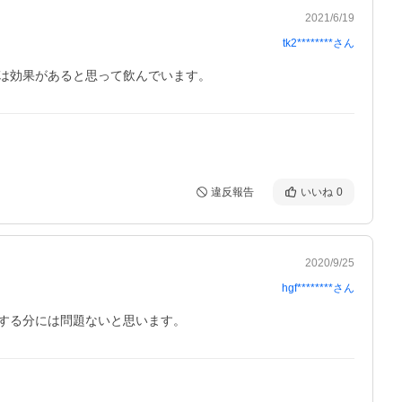
2021/6/19
tk2********
さん
は効果があると思って飲んでいます。
違反報告
いいね
0
2020/9/25
hgf********
さん
する分には問題ないと思います。