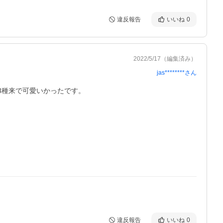
違反報告
いいね
0
2022/5/17
（編集済み）
jas********
さん
3種来で可愛いかったです。
違反報告
いいね
0