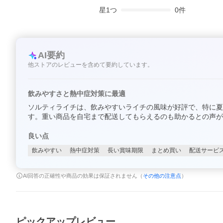
星
1
つ
0
件
AI要約
他ストアのレビューを含めて要約しています。
飲みやすさと熱中症対策に最適
ソルティライチは、飲みやすいライチの風味が好評で、特に夏
す。重い商品を自宅まで配送してもらえるのも助かるとの声が
良い点
飲みやすい
熱中症対策
長い賞味期限
まとめ買い
配送サービ
AI回答の正確性や商品の効果は保証されません（
その他の注意点
）
ピックアップレビュー