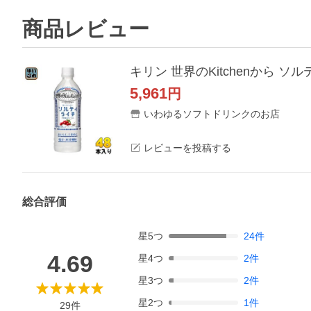
商品レビュー
キリン 世界のKitchenから ソル
5,961
円
いわゆるソフトドリンクのお店
レビューを投稿する
総合評価
星
5
つ
24
件
4.69
星
4
つ
2
件
星
3
つ
2
件
星
2
つ
1
件
29
件