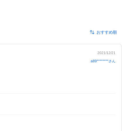
おすすめ順
2021/12/21
a89********
さん