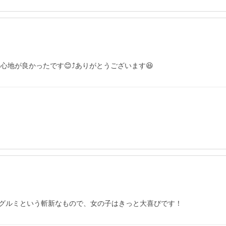
り心地が良かったです😊⤴ありがとうございます😆
グルミという斬新なもので、女の子はきっと大喜びです！