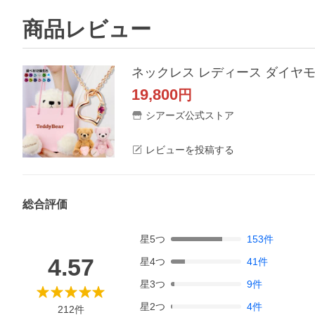
商品レビュー
ネックレス レディース ダイヤモ
19,800
円
シアーズ公式ストア
レビューを投稿する
総合評価
星
5
つ
153
件
4.57
星
4
つ
41
件
星
3
つ
9
件
星
2
つ
4
件
212
件