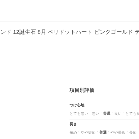
ンド 12誕生石 8月 ペリドットハート ピンクゴールド 
項目別評価
つけ心地
とても悪い
悪い
普通
良い
とても
長さ
短め
やや短め
普通
やや長め
長め