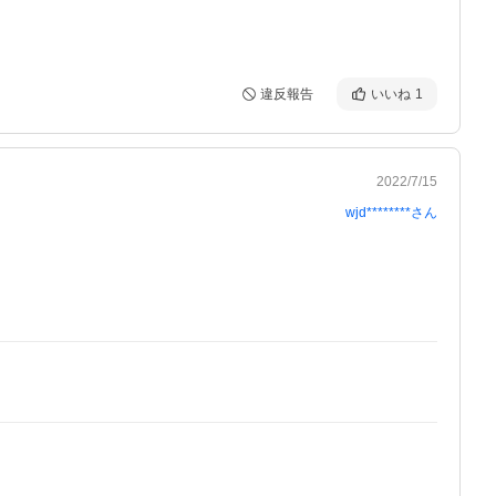
違反報告
いいね
1
2022/7/15
wjd********
さん