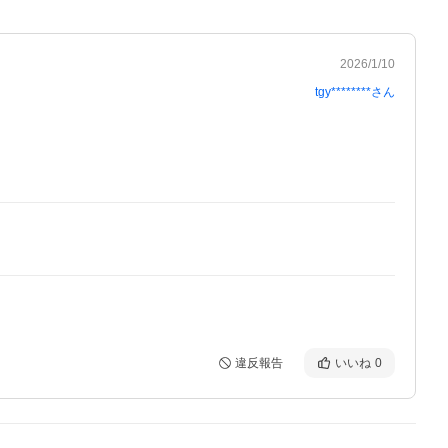
2026/1/10
tgy********
さん
違反報告
いいね
0