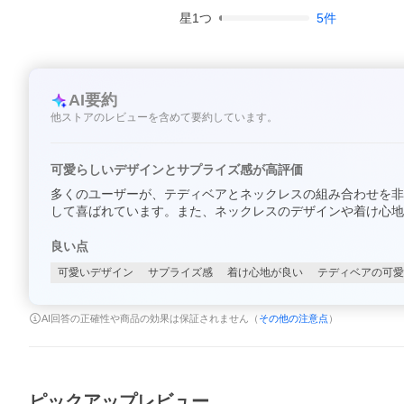
星
1
つ
5
件
AI要約
他ストアのレビューを含めて要約しています。
可愛らしいデザインとサプライズ感が高評価
多くのユーザーが、テディベアとネックレスの組み合わせを非
して喜ばれています。また、ネックレスのデザインや着け心地
良い点
可愛いデザイン
サプライズ感
着け心地が良い
テディベアの可愛
AI回答の正確性や商品の効果は保証されません（
その他の注意点
）
ピックアップレビュー