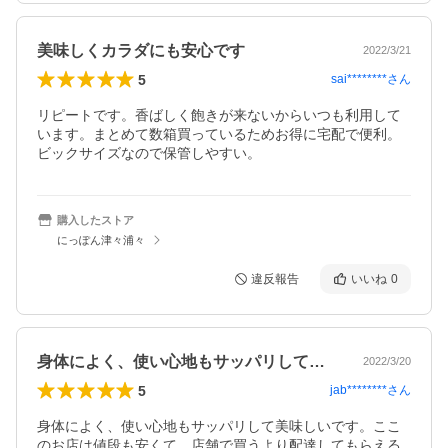
美味しくカラダにも安心です
2022/3/21
5
sai********
さん
リピートです。香ばしく飽きが来ないからいつも利用して
います。まとめて数箱買っているためお得に宅配で便利。
ビックサイズなので保管しやすい。
購入したストア
にっぽん津々浦々
違反報告
いいね
0
身体によく、使い心地もサッパリして美味…
2022/3/20
5
jab********
さん
身体によく、使い心地もサッパリして美味しいです。ここ
のお店は値段も安くて、店舗で買うより配達してもらえる