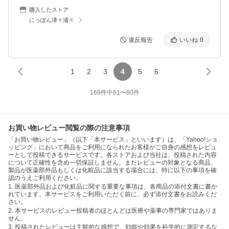
購入したストア
にっぽん津々浦々
違反報告
いいね
0
1
2
3
4
5
6
169
件中
61
〜
80
件
お買い物レビュー閲覧の際の注意事項
「お買い物レビュー」（以下「本サービス」といいます）は、「Yahoo!ショ
ッピング」において商品をご利用になられたお客様がご自身の感想をレビュ
ーとして投稿できるサービスです。各ストアおよび当社は、投稿された内容
について正確性を含め一切保証しません。またレビューの対象となる商品、
製品が医薬部外品もしくは化粧品に該当する場合には、特に以下の事項を確
認のうえご利用ください。
1. 医薬部外品および化粧品に関する重要な事項は、各商品の添付文書に書か
れています。本サービスをご利用いただく前に、必ず添付文書をお読みくだ
さい。
2. 本サービスのレビュー投稿者のほとんどは医療や薬事の専門家ではありま
せん。
3. 投稿されたレビューは主観的な感想で、効能や効果を科学的に測定するな