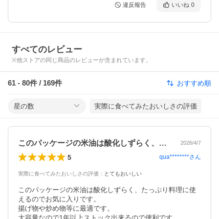
違反報告
いいね
0
すべてのレビュー
※他ストアの同じ商品のレビューが含まれています。
61
-
80
件 /
169
件
おすすめ順
星の数
実際に食べてみたおいしさの評価
このパッケージの米油は酸化しずらく、た…
2026/4/7
5
qua********
さん
実際に食べてみたおいしさの評価
：
とてもおいしい
このパッケージの米油は酸化しずらく、たっぷり料理に使
えるのでお気に入りです。

揚げ物や炒め物等に最適です。

大容量なので1年以上ストック出来るので便利です。