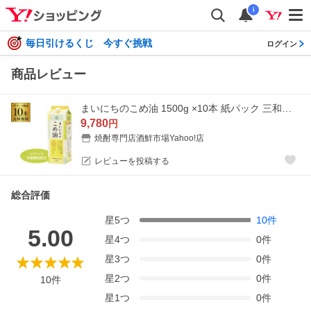
i
毎日引けるくじ 今すぐ挑戦
ログイン
商品レビュー
まいにちのこめ油 1500g ×10本 紙パック 三和油脂 こめあぶら 米油 油 国産こめ油 KOB
9,780
円
焼酎専門店酒鮮市場Yahoo!店
レビューを投稿する
総合評価
星
5
つ
10
件
5.00
星
4
つ
0
件
星
3
つ
0
件
星
2
つ
0
件
10
件
星
1
つ
0
件