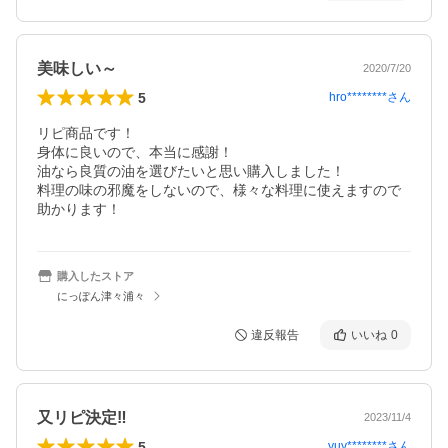
美味しい～
2020/7/20
5
hro********
さん
リピ商品です！

身体に良いので、本当に感謝！

油なら良質の油を選びたいと思い購入しました！

料理の味の邪魔をしないので、様々な料理に使えますので
助かります！
購入したストア
にっぽん津々浦々
違反報告
いいね
0
又リピ決定‼️
2023/11/4
5
yuy********
さん