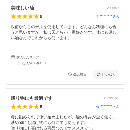
美味しい油
2020/5/5
5
clr********
さん
以前からこの米油を使用しています。どんなお料理にも合
うと思いますが、私は天ぷらが一番好きです。体にも優し
い油なんでこれからも使います。
購入したストア
にっぽん津々浦々
違反報告
いいね
0
贈り物にも最適です
2023/11/25
5
ker********
さん
母に勧められて使い始めましたが、油の臭みが全く無く、
炒め物にも揚げ物にも何にでも使えます。

贈り物にも喜ばれる商品なのでオススメです。