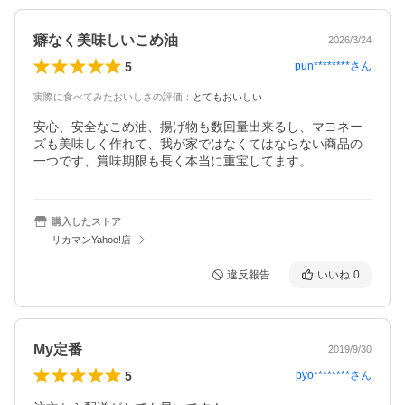
癖なく美味しいこめ油
2026/3/24
5
pun********
さん
実際に食べてみたおいしさの評価
：
とてもおいしい
安心、安全なこめ油、揚げ物も数回量出来るし、マヨネー
ズも美味しく作れて、我が家ではなくてはならない商品の
一つです、賞味期限も長く本当に重宝してます。
購入したストア
リカマンYahoo!店
違反報告
いいね
0
My定番
2019/9/30
5
pyo********
さん