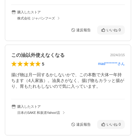
購入したストア
株式会社 ジャパンフーズ
違反報告
いいね
0
この油以外使えなくなる
2024/2/15
5
mad********
さん
揚げ物は月一回するかしないかで、この本数で大体一年持
ちます（4人家族）。油臭さがなく、揚げ物もカラッと揚が
り、胃もたれもしないので気に入っています。
購入したストア
日本のSAKE 和泉清Yahoo!店
違反報告
いいね
0