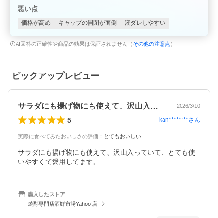
悪い点
価格が高め
キャップの開閉が面倒
液ダレしやすい
AI回答の正確性や商品の効果は保証されません（
その他の注意点
）
ピックアップレビュー
サラダにも揚げ物にも使えて、沢山入って…
2026/3/10
5
kan********
さん
実際に食べてみたおいしさの評価
：
とてもおいしい
サラダにも揚げ物にも使えて、沢山入っていて、とても使
いやすくて愛用してます。
購入したストア
焼酎専門店酒鮮市場Yahoo!店