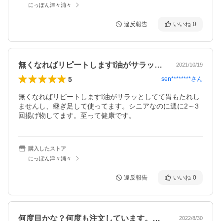
にっぽん津々浦々
違反報告
いいね
0
無くなればリピートします❕油がサラッと…
2021/10/19
5
sen********
さん
無くなればリピートします❕油がサラッとしてて胃もたれし
ませんし、継ぎ足して使ってます。シニアなのに週に2～3
回揚げ物してます。至って健康です。
購入したストア
にっぽん津々浦々
違反報告
いいね
0
何度目かな？何度も注文しています。食糧…
2022/8/30