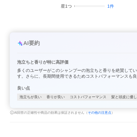
星
1
つ
1
件
AI要約
泡立ちと香りが特に高評価
多くのユーザーがこのシャンプーの泡立ちと香りを絶賛してい
す。さらに、長期間使用できるためコストパフォーマンスも良
良い点
泡立ちが良い
香りが良い
コストパフォーマンス
髪と頭皮に優し
AI回答の正確性や商品の効果は保証されません（
その他の注意点
）