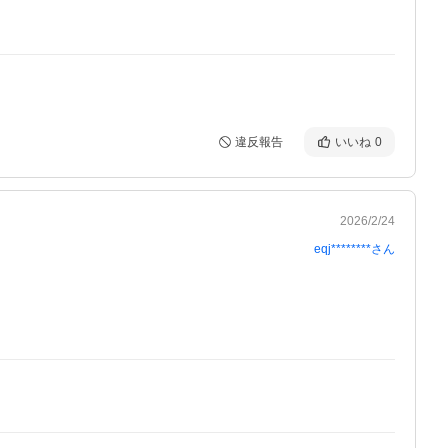
違反報告
いいね
0
2026/2/24
eqj********
さん