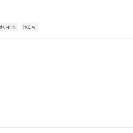
使い心地
泡立ち