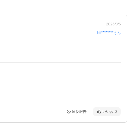
2026/8/5
hit********
さん
違反報告
いいね
0