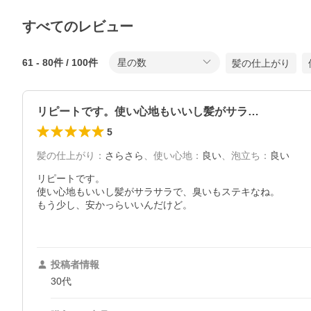
すべてのレビュー
61
-
80
件 /
100
件
星の数
髪の仕上がり
リピートです。使い心地もいいし髪がサラ…
5
髪の仕上がり
：
さらさら
、
使い心地
：
良い
、
泡立ち
：
良い
リピートです。

使い心地もいいし髪がサラサラで、臭いもステキなね。

もう少し、安かっらいいんだけど。

投稿者情報
30代