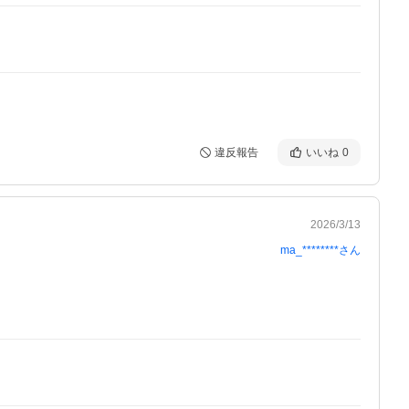
違反報告
いいね
0
2026/3/13
ma_********
さん