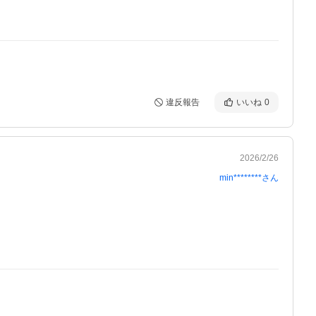
違反報告
いいね
0
2026/2/26
min********
さん