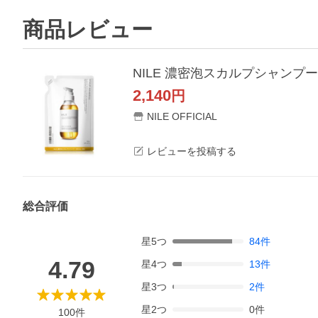
商品レビュー
NILE 濃密泡スカルプシャンプー
2,140
円
NILE OFFICIAL
レビューを投稿する
総合評価
星
5
つ
84
件
4.79
星
4
つ
13
件
星
3
つ
2
件
星
2
つ
0
件
100
件