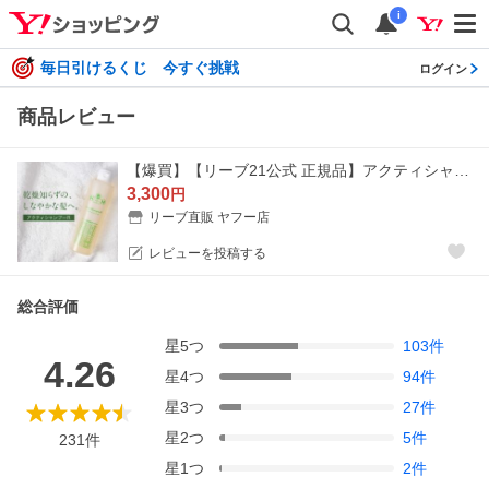
i
毎日引けるくじ 今すぐ挑戦
ログイン
商品レビュー
【爆買】【リーブ21公式 正規品】アクティシャンプーR 200ml スカルプシャンプー アミノ酸系 ノンシリコン
3,300
円
リーブ直販 ヤフー店
レビューを投稿する
総合評価
星
5
つ
103
件
4.26
星
4
つ
94
件
星
3
つ
27
件
星
2
つ
5
件
231
件
星
1
つ
2
件