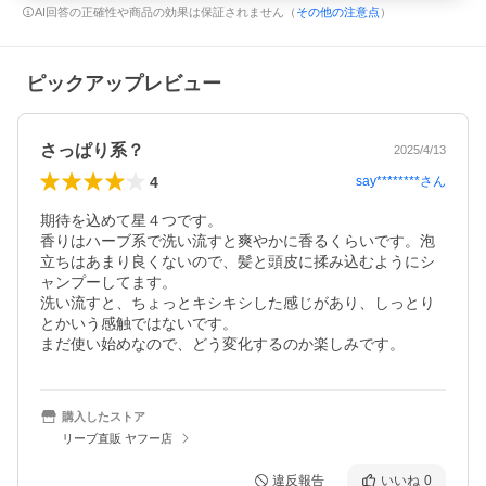
AI回答の正確性や商品の効果は保証されません（
その他の注意点
）
ピックアップレビュー
さっぱり系？
2025/4/13
4
say********
さん
期待を込めて星４つです。

香りはハーブ系で洗い流すと爽やかに香るくらいです。泡
立ちはあまり良くないので、髪と頭皮に揉み込むようにシ
ャンプーしてます。

洗い流すと、ちょっとキシキシした感じがあり、しっとり
とかいう感触ではないです。

まだ使い始めなので、どう変化するのか楽しみです。
購入したストア
リーブ直販 ヤフー店
違反報告
いいね
0