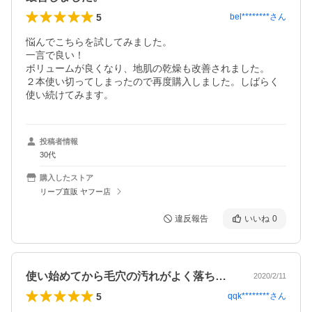
5
bel********
さん
悩んでこちらを試してみました。

一言で良い！

ボリュームが良くなり、地肌の乾燥も改善されました。

２本使い切ってしまったので再度購入しました。しばらく
使い続けてみます。
投稿者情報
30代
購入したストア
リーブ直販 ヤフー店
違反報告
いいね
0
使い始めてから毛穴の汚れがよく落ちてい…
2020/2/11
5
qqk********
さん