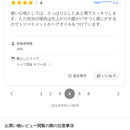
4
mvh********
さん
使い心地としては、さっぱりとしたあと感でスッキリしま
す。ただ自分の場合は仕上がりの髪がパサつく感じがする
のでトリートメントかヘアオイルをつけています。
投稿者情報
20代
購入したストア
リーブ直販 ヤフー店
違反報告
いいね
0
1
2
3
4
5
6
231
件中
61
〜
80
件
お買い物レビュー閲覧の際の注意事項