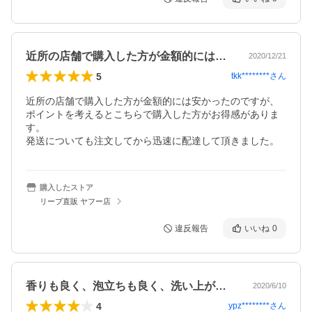
近所の店舗で購入した方が金額的には安か…
2020/12/21
5
tkk********
さん
近所の店舗で購入した方が金額的には安かったのですが、
ポイントを考えるとこちらで購入した方がお得感がありま
す。

発送についても注文してから迅速に配達して頂きました。
購入したストア
リーブ直販 ヤフー店
違反報告
いいね
0
香りも良く、泡立ちも良く、洗い上がりは…
2020/6/10
4
ypz********
さん