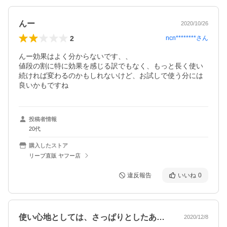
んー
2020/10/26
2
ncn********
さん
んー効果はよく分からないです、、

値段の割に特に効果を感じる訳でもなく、もっと長く使い
続ければ変わるのかもしれないけど、お試しで使う分には
良いかもですね
投稿者情報
20代
購入したストア
リーブ直販 ヤフー店
違反報告
いいね
0
使い心地としては、さっぱりとしたあと感…
2020/12/8