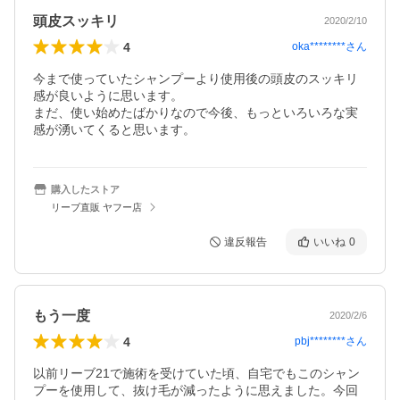
頭皮スッキリ
2020/2/10
4
oka********
さん
今まで使っていたシャンプーより使用後の頭皮のスッキリ
感が良いように思います。

まだ、使い始めたばかりなので今後、もっといろいろな実
感が湧いてくると思います。
購入したストア
リーブ直販 ヤフー店
違反報告
いいね
0
もう一度
2020/2/6
4
pbj********
さん
以前リーブ21で施術を受けていた頃、自宅でもこのシャン
プーを使用して、抜け毛が減ったように思えました。今回