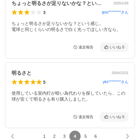
ちょっと明るさが足りないかな？という感…
2025/1/26
3
gou********
さん
ちょっと明るさが足りないかな？という感じ。

電球と同じくらいの明るさで白く光ってほしい方なら。
違反報告
いいね
0
明るさと
2024/12/21
5
yks********
さん
使用している室内灯が暗い為代わりを探していたら、この
球が安くて明るさも有り購入しました。
違反報告
いいね
0
1
2
3
4
5
6