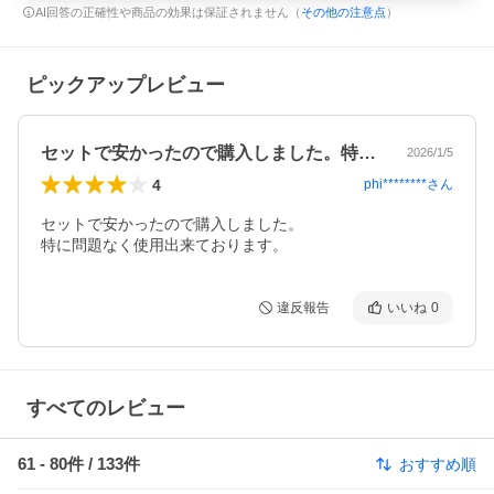
AI回答の正確性や商品の効果は保証されません（
その他の注意点
）
ピックアップレビュー
セットで安かったので購入しました。特に…
2026/1/5
4
phi********
さん
セットで安かったので購入しました。

特に問題なく使用出来ております。
違反報告
いいね
0
すべてのレビュー
61
-
80
件 /
133
件
おすすめ順