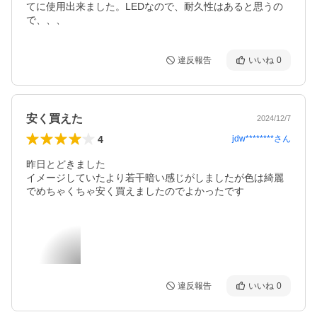
てに使用出来ました。LEDなので、耐久性はあると思うの
で、、、
違反報告
いいね
0
安く買えた
2024/12/7
4
jdw********
さん
昨日とどきました

イメージしていたより若干暗い感じがしましたが色は綺麗
違反報告
いいね
0