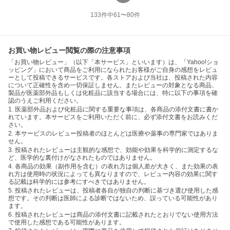
133
件中
61
〜
80
件
お買い物レビュー閲覧の際の注意事項
「お買い物レビュー」（以下「本サービス」といいます）は、「Yahoo!ショ
ッピング」において商品をご利用になられたお客様がご自身の感想をレビュ
ーとして投稿できるサービスです。各ストアおよび当社は、投稿された内容
について正確性を含め一切保証しません。またレビューの対象となる商品、
製品が医薬部外品もしくは化粧品に該当する場合には、特に以下の事項を確
認のうえご利用ください。
1. 医薬部外品および化粧品に関する重要な事項は、各商品の添付文書に書か
れています。本サービスをご利用いただく前に、必ず添付文書をお読みくだ
さい。
2. 本サービスのレビュー投稿者のほとんどは医療や薬事の専門家ではありま
せん。
3. 投稿されたレビューは主観的な感想で、効能や効果を科学的に測定するな
ど、医学的な裏付けがなされたものではありません。
4. 各商品の効果（副作用を含む）の表れ方は個人差が大きく、また効果の表
れ方は使用時の状況によっても異なりますので、レビュー内容の効果に関す
る記載は科学的には参考にすべきではありません。
5. 投稿されたレビューは、投稿者各自が独自の判断に基づき選び使用した感
想です。その判断は医師による診断ではないため、誤っている可能性があり
ます。
6. 投稿されたレビューは商品の添付文書に記載されたとおりでない使用方法
で使用した感想である可能性があります。