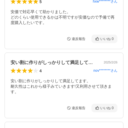
5
hxw********
さん
安価で対応早くて助かりました。

どのくらい使用できるかは不明ですが安価なので予備で再
度購入したいです。
違反報告
いいね
0
安い割に作りがしっかりして満足してます…
2025/2/26
4
nov********
さん
安い割に作りがしっかりして満足してます。

耐久性はこれから様子みていきます!又利用させて頂きま
す。
違反報告
いいね
0