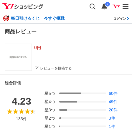
i
毎日引けるくじ 今すぐ挑戦
ログイン
商品レビュー
0
円
レビューを投稿する
総合評価
星
5
つ
60
件
4.23
星
4
つ
49
件
星
3
つ
20
件
星
2
つ
3
件
133
件
星
1
つ
1
件