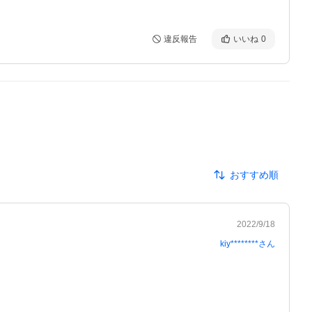
違反報告
いいね
0
おすすめ順
2022/9/18
kiy********
さん