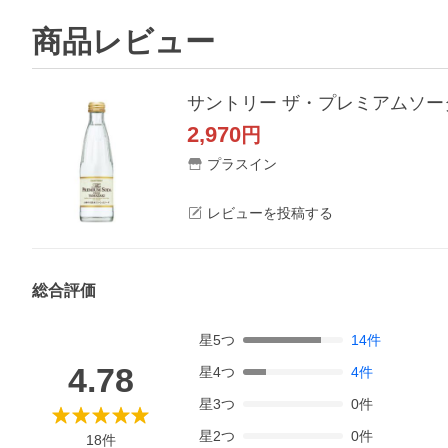
商品レビュー
サントリー ザ・プレミアムソーダ 
2,970
円
プラスイン
レビューを投稿する
総合評価
星
5
つ
14
件
4.78
星
4
つ
4
件
星
3
つ
0
件
星
2
つ
0
件
18
件