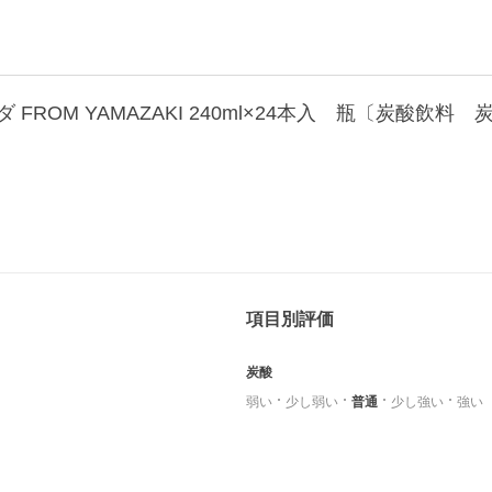
FROM YAMAZAKI 240ml×24本入 瓶〔炭酸
項目別評価
炭酸
弱い
少し弱い
普通
少し強い
強い