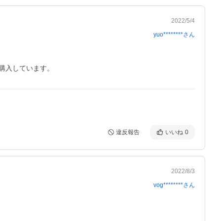
2022/5/4
yuo********
さん
購入しています。
違反報告
いいね
0
2022/8/3
vog********
さん