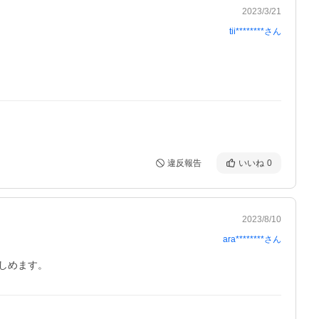
2023/3/21
tii********
さん
違反報告
いいね
0
2023/8/10
ara********
さん
しめます。