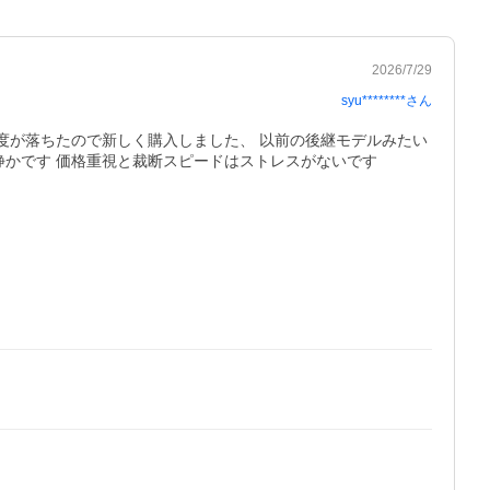
2026/7/29
syu********
さん
度が落ちたので新しく購入しました、 以前の後継モデルみたい
かです 価格重視と裁断スピードはストレスがないです 