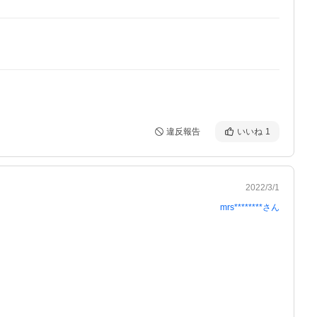
違反報告
いいね
1
2022/3/1
mrs********
さん