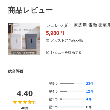
商品レビュー
5,980
円
メガストア Yahoo!店
レビューを投稿する
総合評価
星
5
つ
23
件
4.40
星
4
つ
12
件
星
3
つ
4
件
星
2
つ
0
件
40
件