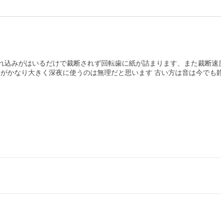
切れ込みがはいるだけで裁断されず回転歯に紙が詰まります、また裁断速
がかなり大きく深夜に使うのは無理だと思います 古い方は音は今でも静