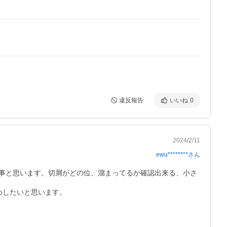
違反報告
いいね
0
2024/2/11
ewu********
さん
事と思います。切屑がどの位、溜まってるか確認出来る、小さ
めしたいと思います。