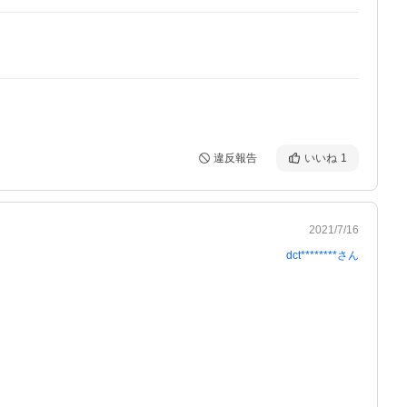
違反報告
いいね
1
2021/7/16
dct********
さん