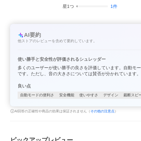
星
1
つ
1
件
AI要約
他ストアのレビューを含めて要約しています。
使い勝手と安全性が評価されるシュレッダー
多くのユーザーが使い勝手の良さを評価しています。自動モー
です。ただし、音の大きさについては賛否が分かれています。
良い点
自動モードの便利さ
安全機能
使いやすさ
デザイン
裁断スピ
AI回答の正確性や商品の効果は保証されません（
その他の注意点
）
ピックアップレビュー