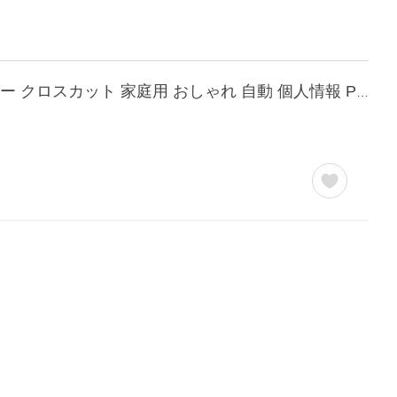
シュレッダー 家庭用 電動 家庭用シュレッダー アイリスオーヤマ パーソナルシュレッダー クロスカット 家庭用 おしゃれ 自動 個人情報 PS-A8C