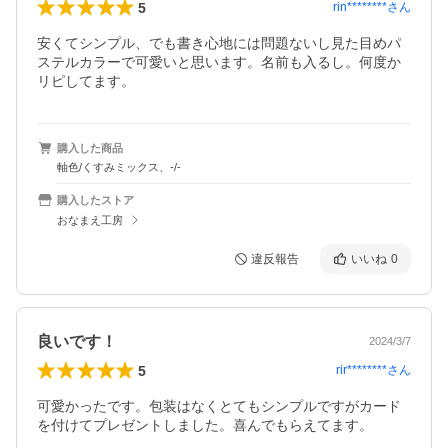
5
rin********
さん
安くてシンプル、でも書き心地には問題ないし見た目めパ
ステルカラーで可愛いと思います。名前も入るし。何度か
リピしてます。
購入した商品
軸色/くすみミックス、-/-
購入したストア
おなまえ工房
違反報告
いいね
0
良いです！
2024/3/7
5
rir********
さん
可愛かったです。包装はなくとてもシンプルですがカード
を付けてプレゼントしました。喜んでもらえてます。