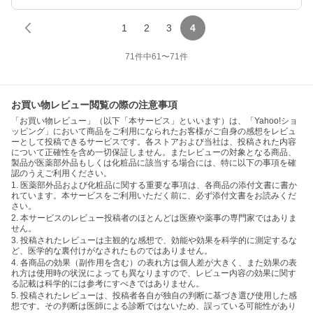
1
2
3
4
71
件中
61
〜
71
件
お買い物レビュー閲覧の際の注意事項
「お買い物レビュー」（以下「本サービス」といいます）は、「Yahoo!ショ
ッピング」において商品をご利用になられたお客様がご自身の感想をレビュ
ーとして投稿できるサービスです。各ストアおよび当社は、投稿された内容
について正確性を含め一切保証しません。またレビューの対象となる商品、
製品が医薬部外品もしくは化粧品に該当する場合には、特に以下の事項を確
認のうえご利用ください。
1. 医薬部外品および化粧品に関する重要な事項は、各商品の添付文書に書か
れています。本サービスをご利用いただく前に、必ず添付文書をお読みくだ
さい。
2. 本サービスのレビュー投稿者のほとんどは医療や薬事の専門家ではありま
せん。
3. 投稿されたレビューは主観的な感想で、効能や効果を科学的に測定するな
ど、医学的な裏付けがなされたものではありません。
4. 各商品の効果（副作用を含む）の表れ方は個人差が大きく、また効果の表
れ方は使用時の状況によっても異なりますので、レビュー内容の効果に関す
る記載は科学的には参考にすべきではありません。
5. 投稿されたレビューは、投稿者各自が独自の判断に基づき選び使用した感
想です。その判断は医師による診断ではないため、誤っている可能性があり