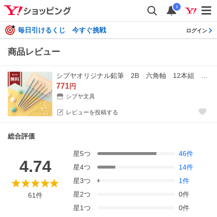
i
毎日引けるくじ 今すぐ挑戦
ログイン
商品レビュー
シブヤオリジナル鉛筆 2B 六角軸 12本組 くすみカラー軸 sb-pencil17 名入れ・メール便送料無料[M便 1/6]
771
円
シブヤ文具
レビューを投稿する
総合評価
星
5
つ
46
件
4.74
星
4
つ
14
件
星
3
つ
1
件
星
2
つ
0
件
61
件
星
1
つ
0
件