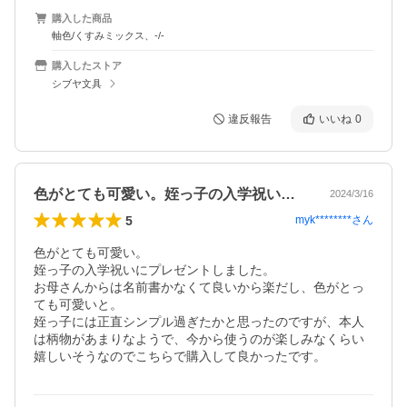
購入した商品
軸色/くすみミックス、-/-
購入したストア
シブヤ文具
違反報告
いいね
0
色がとても可愛い。姪っ子の入学祝いにプ…
2024/3/16
5
myk********
さん
色がとても可愛い。

姪っ子の入学祝いにプレゼントしました。

お母さんからは名前書かなくて良いから楽だし、色がとっ
ても可愛いと。

姪っ子には正直シンプル過ぎたかと思ったのですが、本人
は柄物があまりなようで、今から使うのが楽しみなくらい
嬉しいそうなのでこちらで購入して良かったです。