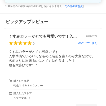
AI回答の正確性や商品の効果は保証されません（
その他の注意点
）
ピックアップレビュー
くすみカラーがとても可愛いです！入学準…
2026/2/27
5
xxx********
さん
くすみカラーがとても可愛いです！

入学準備でいろいろなものに名前を書くのが大変なので、
名前入りに出来るのはとても助かりました！

娘も大喜びです^_^
購入した商品
軸色/くすみミックス、-/-
購入したストア
シブヤ文具