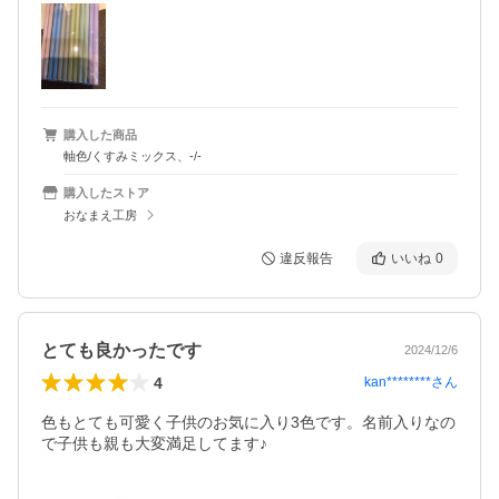
購入した商品
軸色/くすみミックス、-/-
購入したストア
おなまえ工房
違反報告
いいね
0
とても良かったです
2024/12/6
4
kan********
さん
色もとても可愛く子供のお気に入り3色です。名前入りなの
で子供も親も大変満足してます♪