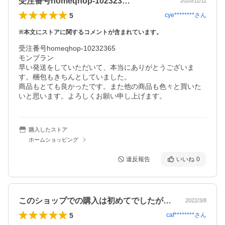
受注番号homeqhop-102323…
2020/11/11
5
cye********
さん
※本文にストアに関するコメントが含まれています。
受注番号homeqhop-10232365

モンブラン

早い発送をしていただいて、本当にありがとうございま
す。梱包もきちんとしていました。

商品もとても良かったです。また他の商品も色々と買いた
いと思います。よろしくお願い申し上げます。
購入したストア
ホームショッピング
違反報告
いいね
0
このショップでの購入は初めてでしたが、…
2022/3/8
5
caf********
さん