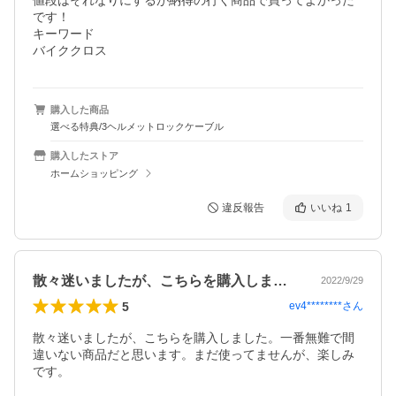
値段はそれなりにするが納得の行く商品で買ってよかった
です！

キーワード 

バイククロス
購入した商品
選べる特典/3ヘルメットロックケーブル
購入したストア
ホームショッピング
違反報告
いいね
1
散々迷いましたが、こちらを購入しました…
2022/9/29
5
ev4********
さん
散々迷いましたが、こちらを購入しました。一番無難で間
違いない商品だと思います。まだ使ってませんが、楽しみ
です。