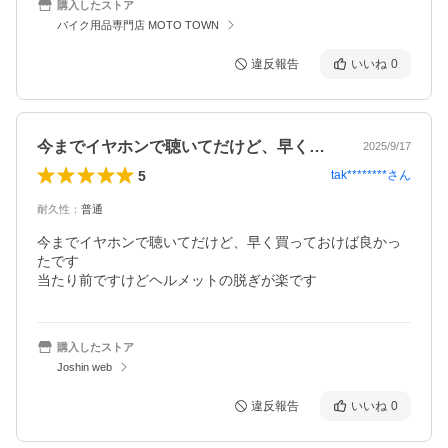
購入したストア
バイク用品専門店 MOTO TOWN
違反報告
いいね
0
今までイヤホンで聴いてだけど、早く買っ…
2025/9/17
5
tak********
さん
耐久性
：
普通
今までイヤホンで聴いてだけど、早く買っておけば良かっ
たです

当たり前ですけどヘルメットの脱ぎが楽です
購入したストア
Joshin web
違反報告
いいね
0