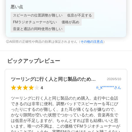
悪い点
スピーカーの位置調整が難しい
低音が不足する
FMラジオチューナーがない
価格が高め
音楽と通話の同時使用が難しい
AI回答の正確性や商品の効果は保証されません（
その他の注意点
）
ピックアップレビュー
ツーリングに行く人と同じ製品のため購入…
2026/5/10
4
n_k********
さん
ツーリングに行く人と同じ製品のため購入。走行中に会話
できるのは非常に便利。調整パッドでスピーカーを耳にぴ
ったりにするのが難しく、また耳が痛くなるが嫌なので、
かなり隙間が空いた状態でつかっているため、音楽再生で
は低音が不足しますが、ちゃんとすれば音も結構いいと思
います。唯一の不満は、この価格でFMラジオチューナーが
ないことでしょうか。実際FMラジオはちゃんと聴こえない