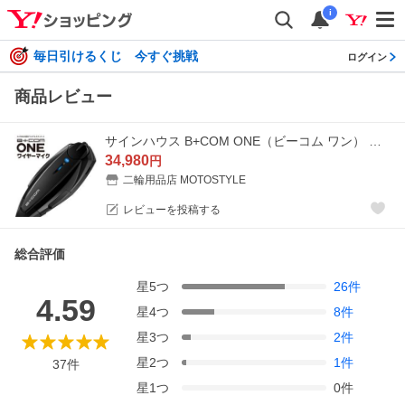
i
毎日引けるくじ 今すぐ挑戦
ログイン
商品レビュー
サインハウス B+COM ONE（ビーコム ワン） ワイヤーマイクユニット Bluetoothインターコム 00081661
34,980
円
二輪用品店 MOTOSTYLE
レビューを投稿する
総合評価
星
5
つ
26
件
4.59
星
4
つ
8
件
星
3
つ
2
件
星
2
つ
1
件
37
件
星
1
つ
0
件