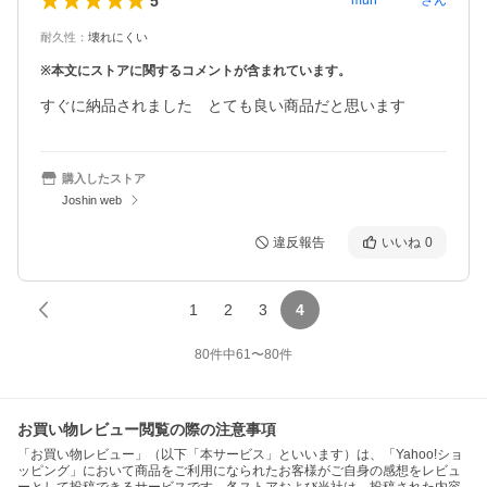
5
mun********
さん
耐久性
：
壊れにくい
※本文にストアに関するコメントが含まれています。
すぐに納品されました　とても良い商品だと思います
購入したストア
Joshin web
違反報告
いいね
0
1
2
3
4
80
件中
61
〜
80
件
お買い物レビュー閲覧の際の注意事項
「お買い物レビュー」（以下「本サービス」といいます）は、「Yahoo!ショ
ッピング」において商品をご利用になられたお客様がご自身の感想をレビュ