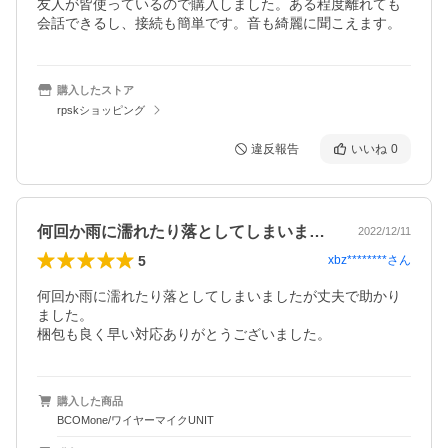
友人が皆使っているので購入しました。ある程度離れても
会話できるし、接続も簡単です。音も綺麗に聞こえます。
購入したストア
rpskショッピング
違反報告
いいね
0
何回か雨に濡れたり落としてしまいました…
2022/12/11
5
xbz********
さん
何回か雨に濡れたり落としてしまいましたが丈夫で助かり
ました。

購入した商品
BCOMone/ワイヤーマイクUNIT