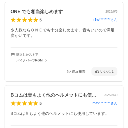
ONE でも相当楽しめます
2023/9/3
5
r1w********
さん
少人数ならＯＮＥでも十分楽しめます。音もいいので満足
度がいです。
購入したストア
バイクパーツRGM
違反報告
いいね
1
Bコムは音もよく他のヘルメットにも使用…
2025/8/30
5
mav********
さん
Bコムは音もよく他のヘルメットにも使用しています。