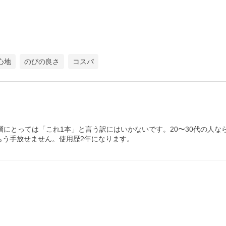
心地
のびの良さ
コスパ
層にとっては「これ1本」と言う訳にはいかないです。20〜30代の人な
もう手放せません。使用歴2年になります。