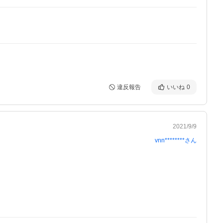
違反報告
いいね
0
2021/9/9
vnn********
さん