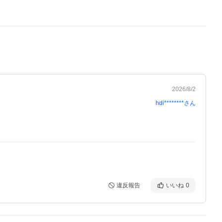
2026/8/2
hdi********
さん
違反報告
いいね
0