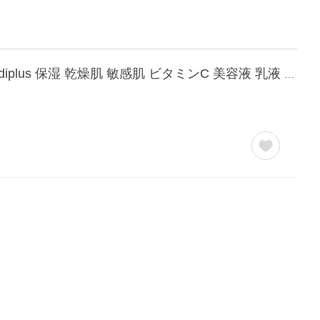
【公式】メディプラス オールインワンジェル 180g (約2か月分) オールインワンゲル mediplus 保湿 乾燥肌 敏感肌 ビタミンC 美容液 乳液 メンズ レディース