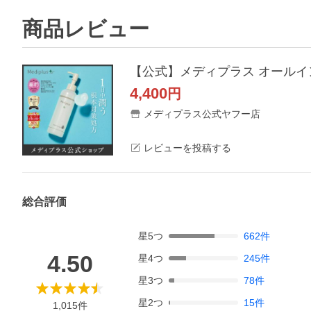
商品レビュー
4,400
円
メディプラス公式ヤフー店
レビューを投稿する
総合評価
星
5
つ
662
件
4.50
星
4
つ
245
件
星
3
つ
78
件
星
2
つ
15
件
1,015
件