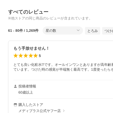
すべてのレビュー
※他ストアの同じ商品のレビューが含まれています。
61
-
80
件 /
1,269
件
星の数
とろみ
つけ
もう手放せません！
5
とても良い化粧水⁉︎です。オールインワンとありますが高年齢
ています。つけた時の感覚が半端無く最高です。1度使ったら
投稿者情報
60歳以上
購入したストア
メディプラス公式ヤフー店