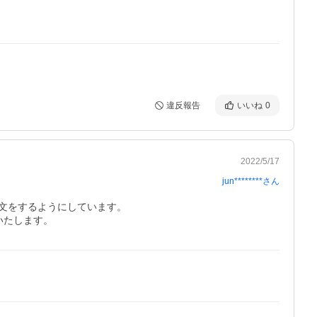
違反報告
いいね
0
2022/5/17
jun********
さん
をするようにしています。
