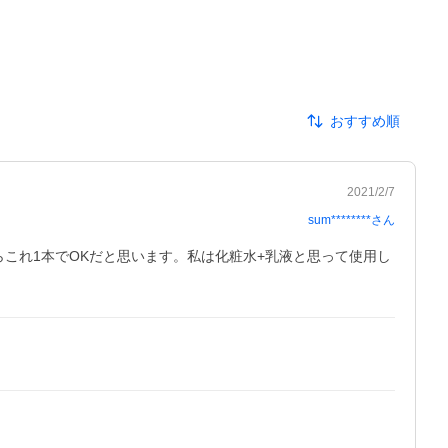
おすすめ順
2021/2/7
sum********
さん
らこれ1本でOKだと思います。私は化粧水+乳液と思って使用し