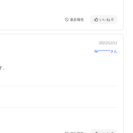
違反報告
いいね
0
2022/12/12
ite********
さん
。
