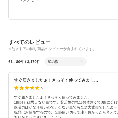
レステモ
すべてのレビュー
※他ストアの同じ商品のレビューが含まれています。
61
-
80
件 /
3,170
件
星の数
すぐ届きましたぁ！さっそく使ってみまし…
5
すぐ届きましたぁ！さっそく使ってみました。

1回分とは思えない量です、貧乏性の私は勿体無くて3回に分け
保湿力はかなり凄いので、少ない量でも全然大丈夫でしたよー
現品はお値段するので、全部使い切って凄く良かったら考えて
ありがとうございました(^^)