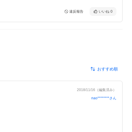
違反報告
いいね
0
おすすめ順
2018/11/16
（編集済み）
nao********
さん