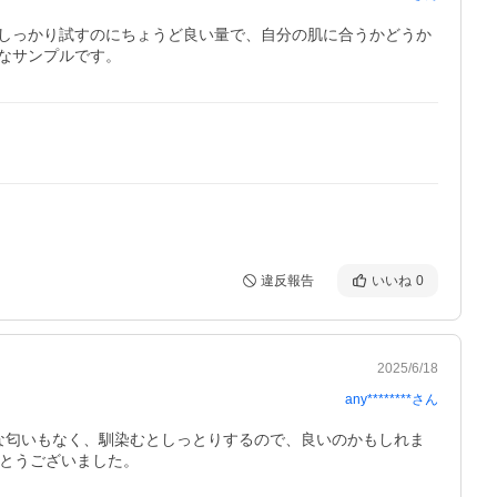
間しっかり試すのにちょうど良い量で、自分の肌に合うかどうか
なサンプルです。
違反報告
いいね
0
2025/6/18
any********
さん
な匂いもなく、馴染むとしっとりするので、良いのかもしれま
がとうございました。