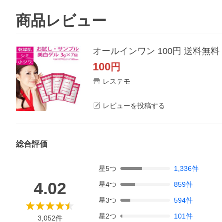
商品レビュー
100
円
レステモ
レビューを投稿する
総合評価
星
5
つ
1,336
件
4.02
星
4
つ
859
件
星
3
つ
594
件
星
2
つ
101
件
3,052
件