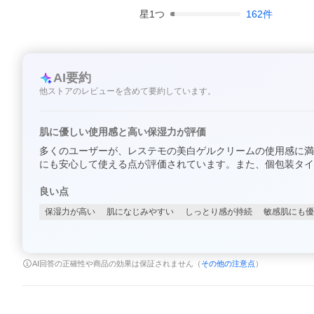
星
1
つ
162
件
AI要約
他ストアのレビューを含めて要約しています。
肌に優しい使用感と高い保湿力が評価
多くのユーザーが、レステモの美白ゲルクリームの使用感に満
にも安心して使える点が評価されています。また、個包装タイ
良い点
保湿力が高い
肌になじみやすい
しっとり感が持続
敏感肌にも優
AI回答の正確性や商品の効果は保証されません（
その他の注意点
）