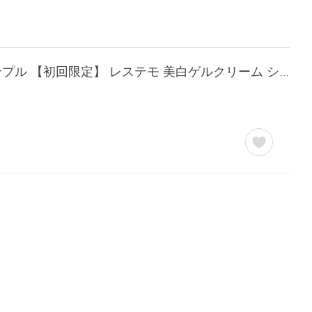
オールインワン 100円 送料無料 シルク愛用 美白 オールインワンジェル 21g お試し サンプル 【初回限定】 レステモ 美白ゲルクリーム シミ 化粧水 美容液