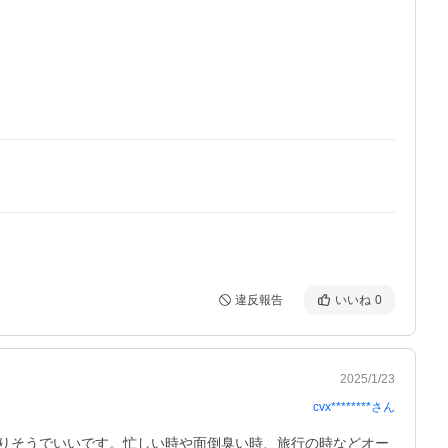
違反報告
いいね
0
2025/1/23
cvx********
さん
りそうでいいです。忙しい時や面倒臭い時、旅行の時などオー