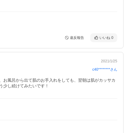
違反報告
いいね
0
2021/1/25
c40********
さん
、お風呂から出て肌のお手入れをしても、翌朝は肌がカッサカ
う少し続けてみたいです！