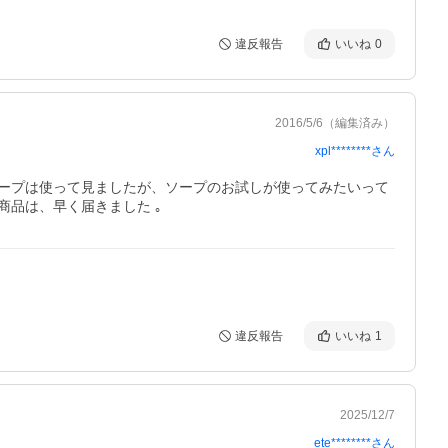
違反報告
いいね
0
2016/5/6
（編集済み）
xpl********
さん
ープは使って見ましたが、ソープのお試しが使ってみたいって
品は、早く届きました ｡
違反報告
いいね
1
2025/12/7
ete********
さん