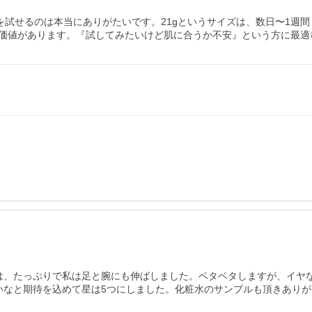
を試せるのは本当にありがたいです。21gというサイズは、数日〜1週
価値があります。『試してみたいけど肌に合うか不安』という方に最適
は、たっぷりで私は足と腕にも伸ばしました。ベタベタしますが、イヤ
いなと期待を込めて星は5つにしました。化粧水のサンプルも頂きあり