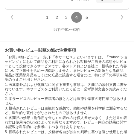
1
2
3
4
5
97
件中
61
〜
80
件
お買い物レビュー閲覧の際の注意事項
「お買い物レビュー」（以下「本サービス」といいます）は、「Yahoo!ショ
ッピング」において商品をご利用になられたお客様がご自身の感想をレビュ
ーとして投稿できるサービスです。各ストアおよび当社は、投稿された内容
について正確性を含め一切保証しません。またレビューの対象となる商品、
製品が医薬部外品もしくは化粧品に該当する場合には、特に以下の事項を確
認のうえご利用ください。
1. 医薬部外品および化粧品に関する重要な事項は、各商品の添付文書に書か
れています。本サービスをご利用いただく前に、必ず添付文書をお読みくだ
さい。
2. 本サービスのレビュー投稿者のほとんどは医療や薬事の専門家ではありま
せん。
3. 投稿されたレビューは主観的な感想で、効能や効果を科学的に測定するな
ど、医学的な裏付けがなされたものではありません。
4. 各商品の効果（副作用を含む）の表れ方は個人差が大きく、また効果の表
れ方は使用時の状況によっても異なりますので、レビュー内容の効果に関す
る記載は科学的には参考にすべきではありません。
5. 投稿されたレビューは、投稿者各自が独自の判断に基づき選び使用した感