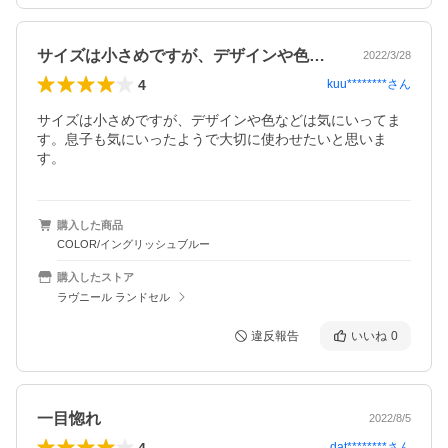
サイズは小さめですが、デザインや色など…
2022/3/28
4
kuu********
さん
サイズは小さめですが、デザインや色などは気にいってま
す。息子も気にいったようで大切に使わせたいと思いま
す。
購入した商品
COLOR/イングリッシュブルー
購入したストア
ラヴニール ランドセル
違反報告
いいね
0
一目惚れ
2022/8/5
4
dat********
さん