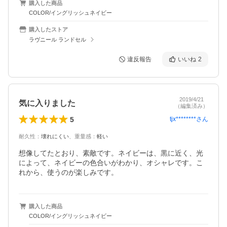
購入した商品
COLOR/イングリッシュネイビー
購入したストア
ラヴニール ランドセル
違反報告
いいね
2
2019/4/21
気に入りました
（編集済み）
5
tjx********
さん
耐久性
：
壊れにくい
、
重量感
：
軽い
想像してたとおり、素敵です。ネイビーは、黒に近く、光
によって、ネイビーの色合いがわかり、オシャレです。こ
れから、使うのが楽しみです。
購入した商品
COLOR/イングリッシュネイビー