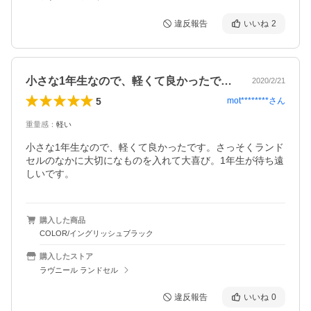
違反報告
いいね
2
小さな1年生なので、軽くて良かったです…
2020/2/21
5
mot********
さん
重量感
：
軽い
小さな1年生なので、軽くて良かったです。さっそくランド
セルのなかに大切になものを入れて大喜び。1年生が待ち遠
しいです。
購入した商品
COLOR/イングリッシュブラック
購入したストア
ラヴニール ランドセル
違反報告
いいね
0