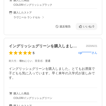
購入した商品
COLOR/イングリッシュブラック
購入したストア
ラヴニール ランドセル
違反報告
いいね
0
イングリッシュグリーンを購入しました。…
2020/6/21
5
cgi********
さん
耐久性
：
壊れにくい
、
重量感
：
普通
イングリッシュグリーンを購入しました。とてもお洒落で
子どもも気に入っています。早く来年の入学式が楽しみで
す。
購入した商品
COLOR/イングリッシュグリーン
購入したストア