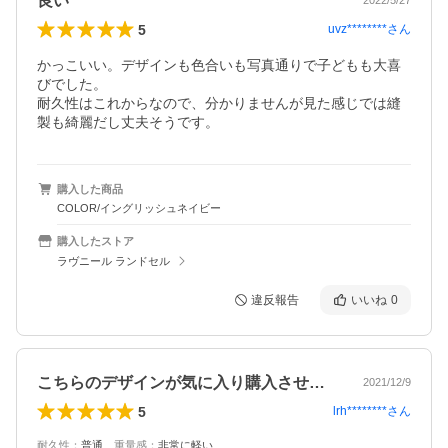
良い
2022/5/27
5
uvz********
さん
かっこいい。デザインも色合いも写真通りで子どもも大喜
びでした。

耐久性はこれからなので、分かりませんが見た感じでは縫
製も綺麗だし丈夫そうです。
購入した商品
COLOR/イングリッシュネイビー
購入したストア
ラヴニール ランドセル
違反報告
いいね
0
こちらのデザインが気に入り購入させて頂…
2021/12/9
5
lrh********
さん
耐久性
：
普通
、
重量感
：
非常に軽い