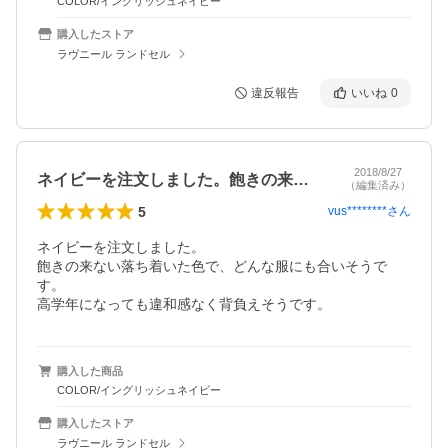
COLOR/イングリッシュネイビー
購入したストア
ラヴニール ランドセル
違反報告
いいね
0
2018/8/27
ネイビーを注文しました。飽きの来ない落…
（編集済み）
5
vus********
さん
ネイビーを注文しました。

飽きの来ない落ち着いた色で、どんな服にも合いそうで
す。

高学年になっても違和感なく背負えそうです。
購入した商品
COLOR/イングリッシュネイビー
購入したストア
ラヴニール ランドセル