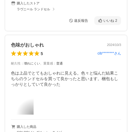
購入したストア
ラヴニール ランドセル
違反報告
いいね
2
色味がおしゃれ
2024/10/3
5
cib********
さん
耐久性
：
壊れにくい
、
重量感
：
普通
色は上品でとてもおしゃれに見える。色々と悩んだ結果こ
ちらのランドセルを買って良かったと思います。梱包もし
っかりとしていて良かった
購入した商品