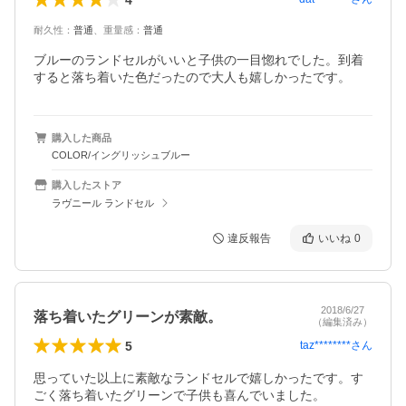
耐久性
：
普通
、
重量感
：
普通
ブルーのランドセルがいいと子供の一目惚れでした。到着
すると落ち着いた色だったので大人も嬉しかったです。
購入した商品
COLOR/イングリッシュブルー
購入したストア
ラヴニール ランドセル
違反報告
いいね
0
2018/6/27
落ち着いたグリーンが素敵。
（編集済み）
5
taz********
さん
思っていた以上に素敵なランドセルで嬉しかったです。す
ごく落ち着いたグリーンで子供も喜んでいました。