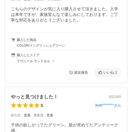
こちらのデザインが気に入り購入させて頂きました。入学
は来年ですが、家族皆んなで楽しみにしております。ご丁
寧な対応をありがとうございました。
購入した商品
COLOR/イングリッシュグリーン
購入したストア
ラヴニール ランドセル
違反報告
いいね
1
やっと見つけました！
2021/8/5
5
kum********
さん
耐久性
：
普通
、
重量感
：
普通
子供の欲しがってたグリーン。親が求めてたアンティーク
感。
