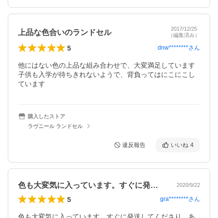
2017/12/25
上品な色合いのランドセル
（編集済み）
5
dnw********
さん
他にはない色の上品な組み合わせで、大変満足しています

子供も入学が待ちきれないようで、背負ってはにこにこし
ています
購入したストア
ラヴニール ランドセル
違反報告
いいね
4
色も大変気に入っています。すぐに発送し…
2020/9/22
5
gra********
さん
色も大変気に入っています。すぐに発送してくださり、あ