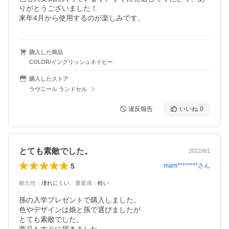
りがとうございました！

来年4月から使用するのが楽しみです。
購入した商品
COLOR/イングリッシュネイビー
購入したストア
ラヴニール ランドセル
違反報告
いいね
0
とても素敵でした。
2022/8/1
5
mam********
さん
耐久性
：
壊れにくい
、
重量感
：
軽い
孫の入学プレゼントで購入しました。

色やデザインは娘と孫で選びましたが

とても素敵でした。
