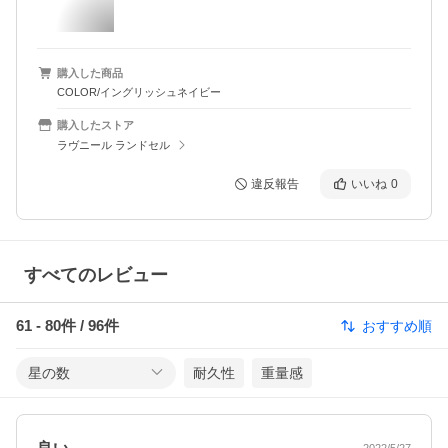
購入した商品
COLOR/イングリッシュネイビー
購入したストア
ラヴニール ランドセル
違反報告
いいね
0
すべてのレビュー
61
-
80
件 /
96
件
おすすめ順
星の数
耐久性
重量感