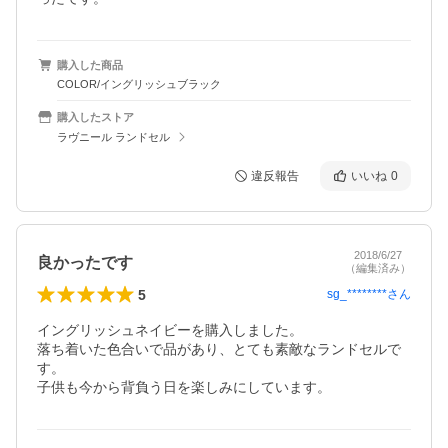
購入した商品
COLOR/イングリッシュブラック
購入したストア
ラヴニール ランドセル
違反報告
いいね
0
2018/6/27
良かったです
（編集済み）
5
sg_********
さん
イングリッシュネイビーを購入しました。

落ち着いた色合いで品があり、とても素敵なランドセルで
す。

子供も今から背負う日を楽しみにしています。