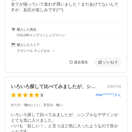
全てが揃っていて迷わず買いました！まだあげてないんで
すが、反応が楽しみです(^^)
購入した商品
COLOR/イングリッシュグリーン
購入したストア
ラヴニール ランドセル
違反報告
いいね
0
いろいろ探して比べてみましたが、シンプ…
2020/7/16
5
miw********
さん
耐久性
：
壊れにくい
、
重量感
：
軽い
いろいろ探して比べてみましたが、シンプルなデザインが
とても気に入りました。

パパも「欲しい！」と言うほど気に入ったようなので良か
ったです。