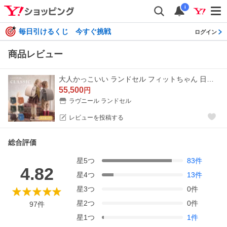
i
毎日引けるくじ 今すぐ挑戦
ログイン
商品レビュー
大人かっこいい ランドセル フィットちゃん 日本製 男の子 女の子 ユニセックス ラヴニール クラシック おしゃれ シンプル 2027 A4フラットファイル対応 軽量
55,500
円
ラヴニール ランドセル
レビューを投稿する
総合評価
星
5
つ
83
件
4.82
星
4
つ
13
件
星
3
つ
0
件
星
2
つ
0
件
97
件
星
1
つ
1
件