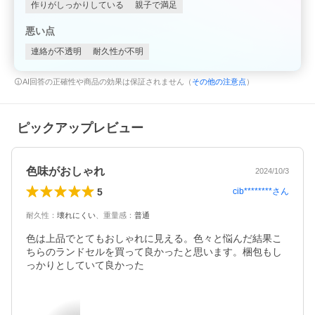
作りがしっかりしている
親子で満足
悪い点
連絡が不透明
耐久性が不明
AI回答の正確性や商品の効果は保証されません（
その他の注意点
）
ピックアップレビュー
色味がおしゃれ
2024/10/3
5
cib********
さん
耐久性
：
壊れにくい
、
重量感
：
普通
色は上品でとてもおしゃれに見える。色々と悩んだ結果こ
ちらのランドセルを買って良かったと思います。梱包もし
っかりとしていて良かった