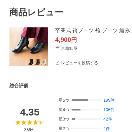
商品レビュー
卒業式 袴ブーツ 袴 ブーツ 編み
4,900
円
京越卸屋
レビューを投稿する
総合評価
星
5
つ
199
件
4.35
星
4
つ
106
件
星
3
つ
42
件
星
2
つ
4
件
359
件