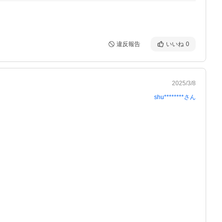
違反報告
いいね
0
2025/3/8
shu********
さん