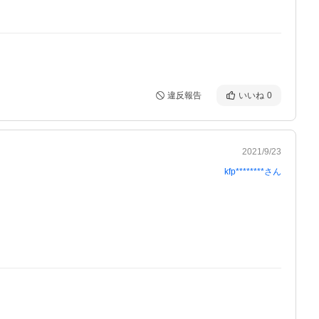
違反報告
いいね
0
2021/9/23
kfp********
さん