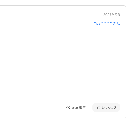
2026/4/28
muv********
さん
違反報告
いいね
0