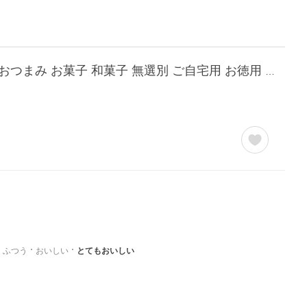
【タイムセール】 エビ煎餅 えびせんべい 海老煎餅 えびせん お供え ギフト プレゼント おつまみ お菓子 和菓子 無選別 ご自宅用 お徳用 大量 4種 500g
ふつう
おいしい
とてもおいしい