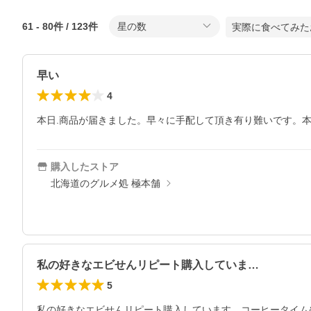
61
-
80
件 /
123
件
星の数
実際に食べてみた
早い
4
本日.商品が届きました。早々に手配して頂き有り難いです。
購入したストア
北海道のグルメ処 極本舗
私の好きなエビせんリピート購入していま…
5
私の好きなエビせんリピート購入しています。コーヒータイム