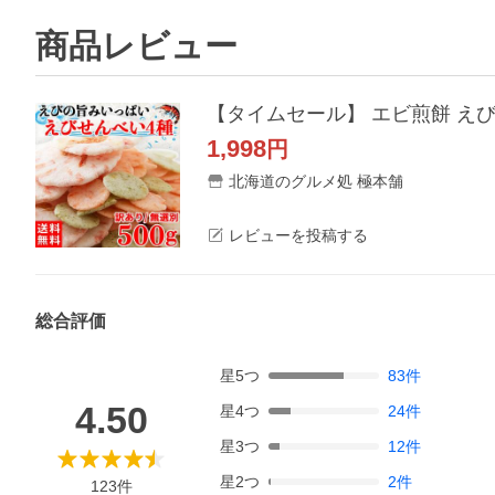
商品レビュー
1,998
円
北海道のグルメ処 極本舗
レビューを投稿する
総合評価
星
5
つ
83
件
4.50
星
4
つ
24
件
星
3
つ
12
件
星
2
つ
2
件
123
件