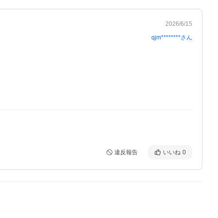
2026/6/15
qjm********
さん
違反報告
いいね
0