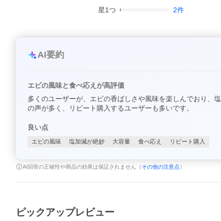
星
1
つ
2
件
AI要約
エビの風味と食べ応えが高評価
多くのユーザーが、エビの香ばしさや風味を楽しんでおり、塩
の声が多く、リピート購入するユーザーも多いです。
良い点
エビの風味
塩加減が絶妙
大容量
食べ応え
リピート購入
AI回答の正確性や商品の効果は保証されません（
その他の注意点
）
ピックアップレビュー