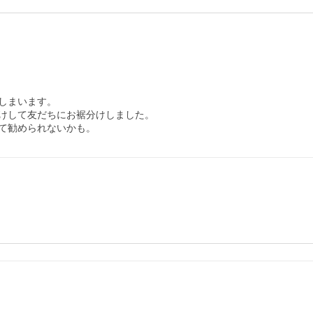
まいます。

けして友だちにお裾分けしました。

て勧められないかも。