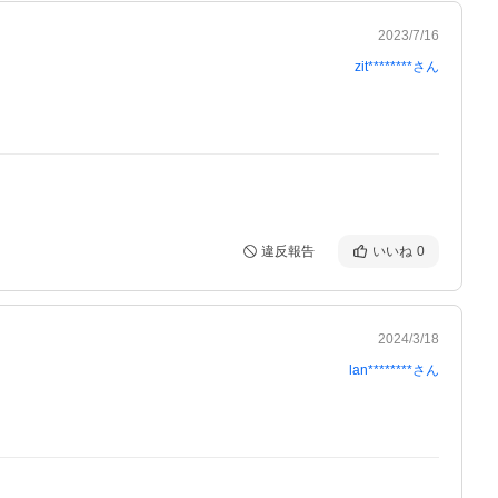
2023/7/16
zit********
さん
違反報告
いいね
0
2024/3/18
lan********
さん