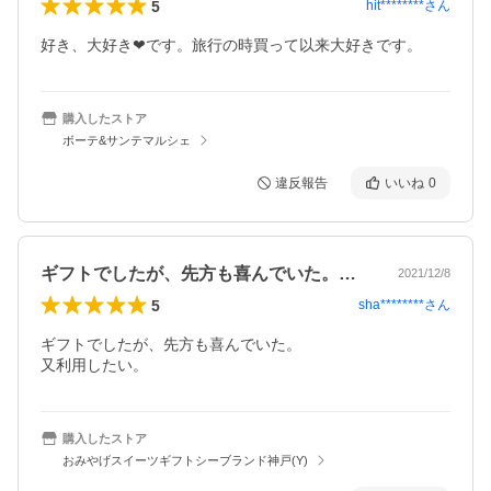
5
hit********
さん
好き、大好き❤です。旅行の時買って以来大好きです。
購入したストア
ボーテ&サンテマルシェ
違反報告
いいね
0
ギフトでしたが、先方も喜んでいた。又利…
2021/12/8
5
sha********
さん
ギフトでしたが、先方も喜んでいた。

又利用したい。
購入したストア
おみやげスイーツギフトシーブランド神戸(Y)