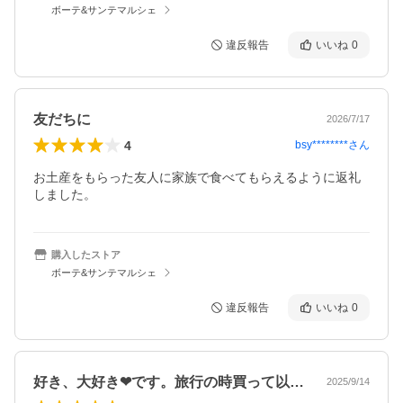
ボーテ&サンテマルシェ
違反報告
いいね
0
友だちに
2026/7/17
4
bsy********
さん
お土産をもらった友人に家族で食べてもらえるように返礼
しました。
購入したストア
ボーテ&サンテマルシェ
違反報告
いいね
0
好き、大好き❤です。旅行の時買って以来…
2025/9/14