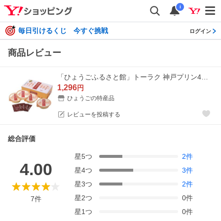
i
毎日引けるくじ 今すぐ挑戦
ログイン
商品レビュー
「ひょうごふるさと館」トーラク 神戸プリン4個入（422-94）
1,296
円
ひょうごの特産品
レビューを投稿する
総合評価
星
5
つ
2
件
4.00
星
4
つ
3
件
星
3
つ
2
件
星
2
つ
0
件
7
件
星
1
つ
0
件