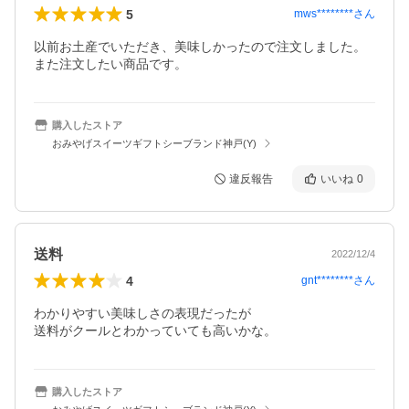
5
mws********
さん
以前お土産でいただき、美味しかったので注文しました。

また注文したい商品です。
購入したストア
おみやげスイーツギフトシーブランド神戸(Y)
違反報告
いいね
0
送料
2022/12/4
4
gnt********
さん
わかりやすい美味しさの表現だったが

送料がクールとわかっていても高いかな。
購入したストア