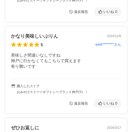
おみやげスイーツギフトシーブランド神戸(Y)
違反報告
いいね
0
かなり美味しいぷりん
2024/12/8
5
esm********
さん
美味しさ間違いなしですね

神戸に行かなくてもこちらで買えます

有り難いです
購入したストア
おみやげスイーツギフトシーブランド神戸(Y)
違反報告
いいね
0
ぜひお返しに
2026/3/17