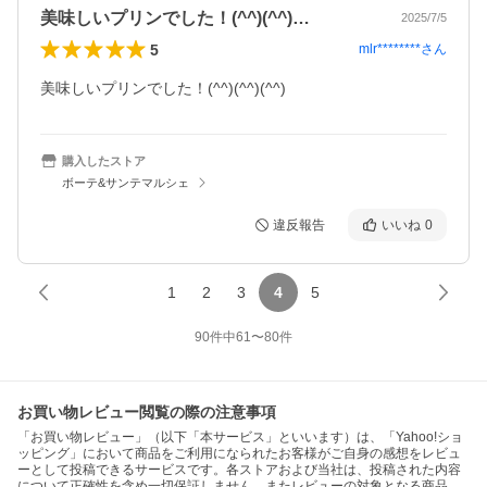
美味しいプリンでした！(^^)(^^)…
2025/7/5
5
mlr********
さん
美味しいプリンでした！(^^)(^^)(^^)
購入したストア
ボーテ&サンテマルシェ
違反報告
いいね
0
1
2
3
4
5
90
件中
61
〜
80
件
お買い物レビュー閲覧の際の注意事項
「お買い物レビュー」（以下「本サービス」といいます）は、「Yahoo!ショ
ッピング」において商品をご利用になられたお客様がご自身の感想をレビュ
ーとして投稿できるサービスです。各ストアおよび当社は、投稿された内容
について正確性を含め一切保証しません。またレビューの対象となる商品、