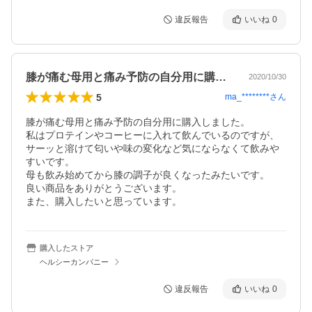
違反報告
いいね
0
膝が痛む母用と痛み予防の自分用に購入し…
2020/10/30
5
ma_********
さん
膝が痛む母用と痛み予防の自分用に購入しました。

私はプロテインやコーヒーに入れて飲んでいるのですが、
サーッと溶けて匂いや味の変化など気にならなくて飲みや
すいです。

母も飲み始めてから膝の調子が良くなったみたいです。

良い商品をありがとうございます。

また、購入したいと思っています。
購入したストア
ヘルシーカンパニー
違反報告
いいね
0