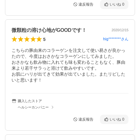
違反報告
いいね
0
微顆粒の溶け心地がGOODです！
2020/12/15
5
hig********
さん
こちらの豚由来のコラーゲンを注文して使い易さが良かっ
たので、今度はおさかなコラーゲンにしてみました。

おさかなも飲み物に入れても味も変わることもなく、豚由
来より若干サラっと溶けて飲みやすいです。

お肌にハリが出てきて効果が出ていました。またリピした
いと思います！
購入したストア
ヘルシーカンパニー
違反報告
いいね
0