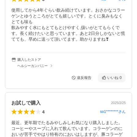
使用してから4年ぐらい飲み続けています。おさかなコラー
ゲンとゆうところがとても嬉しいです。とくに臭みもなく
とても味も

飲みやすく水にもとてもとけやすく,扱いがとてもらくで
す。長く続けたいと思っています。あと2日分しかないと慌
てても、早めに送って頂いてます。助かりますね❣
購入したストア
ヘルシーカンパニー
違反報告
いいね
0
お試しで購入
2025/2/25
4
so1********
さん
最近、更年期でたるみやしみしわ気になり購入しました。
コーヒーやスープに入れて飲んでいます。コラーゲンのに
おいが苦手でやはり特有のにおいはしますが、豚コラーゲ