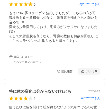
5
aya********
さん
もう1つの豚コラーゲンも試しましたが、こちらの方が◎

普段魚を食べる機会も少なく、栄養素を補えたらと願いを
込めて...!!

愛犬も少量愛用しており、毛並みがフサフサになりました
(笑)

そして気管虚脱も良くなり、腎臓の数値も何故か回復し こ
購入したストア
ヘルシーカンパニー
違反報告
いいね
0
特に体の変化は分からないけれども
2025/9/27
4
sei********
さん
使うたびに袋を開けて粉が舞わないよう気をつけるのが面