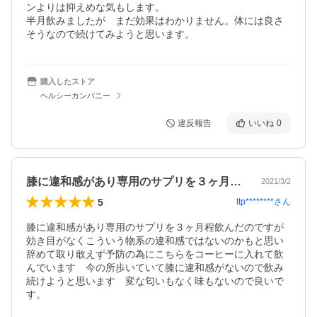
ンよりは抑えめな気もします。

半月飲みましたが　まだ効果はわかりません。体には良さ
そうなので続けてみようと思います。
購入したストア
ヘルシーカンパニー
違反報告
いいね
0
膝に違和感があり専用のサプリを３ヶ月程…
2021/3/2
5
ttp********
さん
膝に違和感があり専用のサプリを３ヶ月程飲んだのですが
効き目がなくこういう物系の違和感ではないのかもと思い
辞めて取り敢えず予防の為にこちらをコーヒーに入れて飲
んでいます　今の所歩いていて膝に違和感がないので飲み
続けようと思います　変な匂いもなく味もないので良いで
す。