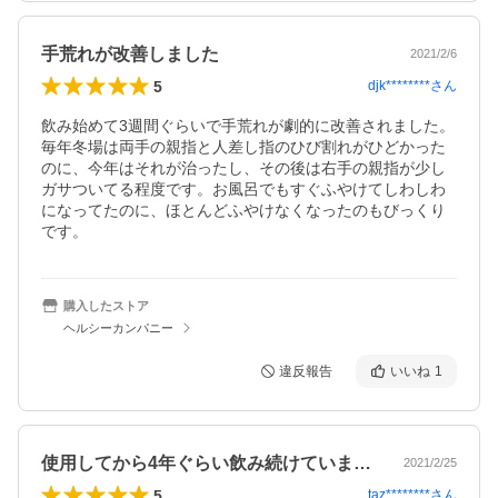
手荒れが改善しました
2021/2/6
5
djk********
さん
飲み始めて3週間ぐらいで手荒れが劇的に改善されました。
毎年冬場は両手の親指と人差し指のひび割れがひどかった
のに、今年はそれが治ったし、その後は右手の親指が少し
ガサついてる程度です。お風呂でもすぐふやけてしわしわ
になってたのに、ほとんどふやけなくなったのもびっくり
です。
購入したストア
ヘルシーカンパニー
違反報告
いいね
1
使用してから4年ぐらい飲み続けています…
2021/2/25
5
taz********
さん