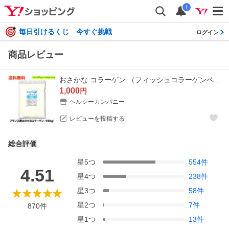
i
毎日引けるくじ 今すぐ挑戦
ログイン
商品レビュー
おさかな コラーゲン （フィッシュコラーゲンペプチド100％）微顆粒150g 超低分子 メール便 送料無料
1,000
円
ヘルシーカンパニー
レビューを投稿する
総合評価
星
5
つ
554
件
4.51
星
4
つ
238
件
星
3
つ
58
件
星
2
つ
7
件
870
件
星
1
つ
13
件