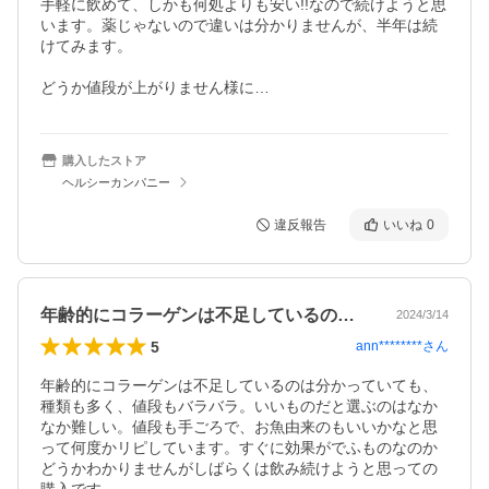
手軽に飲めて、しかも何処よりも安い!!なので続けようと思
います。薬じゃないので違いは分かりませんが、半年は続
けてみます。

どうか値段が上がりません様に…
購入したストア
ヘルシーカンパニー
違反報告
いいね
0
年齢的にコラーゲンは不足しているのは分…
2024/3/14
5
ann********
さん
年齢的にコラーゲンは不足しているのは分かっていても、
種類も多く、値段もバラバラ。いいものだと選ぶのはなか
なか難しい。値段も手ごろで、お魚由来のもいいかなと思
って何度かリピしています。すぐに効果がでふものなのか
どうかわかりませんがしばらくは飲み続けようと思っての