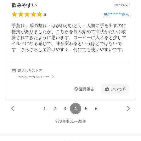
飲みやすい
2023/4/23
5
at2********
さん
手荒れ、爪の割れ・はがれがひどく、人前に手を出すのに
抵抗がありましたが、こちらを飲み始めて症状がだいぶ改
善されてきたように思います。コーヒーに入れると少しマ
イルドになる感じで、味が変わるというほどではないで
す。さらさらして溶けやすく、何にでも使いやすいです。
購入したストア
ヘルシーカンパニー
違反報告
いいね
0
1
2
3
4
5
6
870
件中
61
〜
80
件