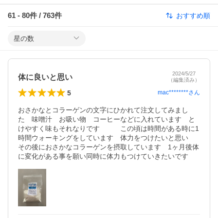
61
-
80
件 /
763
件
おすすめ順
星の数
2024/5/27
体に良いと思い
（編集済み）
5
mac********
さん
おさかなとコラーゲンの文字にひかれて注文してみまし
た　味噌汁　お吸い物　コーヒーなどに入れています　と
けやすく味もそれなりです　　　この頃は時間がある時に1
時間ウォーキングをしています　体力をつけたいと思い　
その後におさかなコラーゲンを摂取しています　1ヶ月後体
に変化がある事を願い同時に体力もつけていきたいです