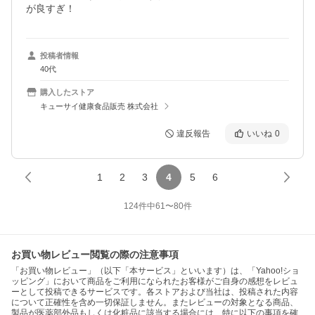
が良すぎ！
投稿者情報
40代
購入したストア
キューサイ健康食品販売 株式会社
違反報告
いいね
0
1
2
3
4
5
6
124
件中
61
〜
80
件
お買い物レビュー閲覧の際の注意事項
「お買い物レビュー」（以下「本サービス」といいます）は、「Yahoo!ショ
ッピング」において商品をご利用になられたお客様がご自身の感想をレビュ
ーとして投稿できるサービスです。各ストアおよび当社は、投稿された内容
について正確性を含め一切保証しません。またレビューの対象となる商品、
製品が医薬部外品もしくは化粧品に該当する場合には、特に以下の事項を確