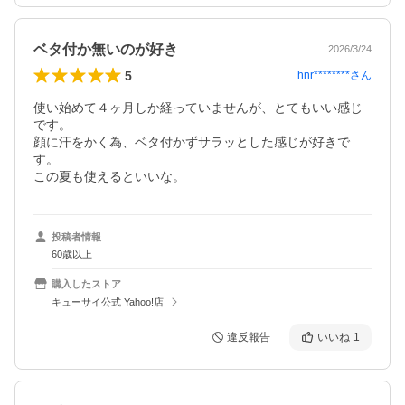
ベタ付か無いのが好き
2026/3/24
5
hnr********
さん
使い始めて４ヶ月しか経っていませんが、とてもいい感じ
です。

顔に汗をかく為、ベタ付かずサラッとした感じが好きで
す。

この夏も使えるといいな。
投稿者情報
60歳以上
購入したストア
キューサイ公式 Yahoo!店
違反報告
いいね
1