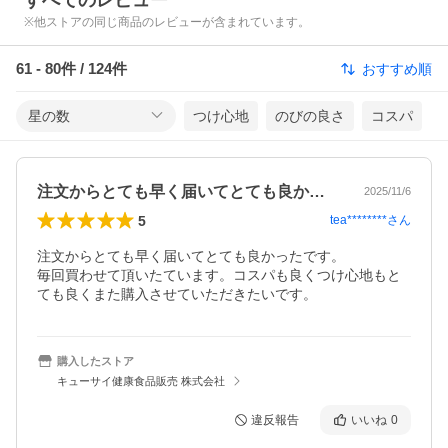
すべてのレビュー
※他ストアの同じ商品のレビューが含まれています。
61
-
80
件 /
124
件
おすすめ順
星の数
つけ心地
のびの良さ
コスパ
注文からとても早く届いてとても良かった…
2025/11/6
5
tea********
さん
注文からとても早く届いてとても良かったです。

毎回買わせて頂いたています。コスパも良くつけ心地もと
購入したストア
キューサイ健康食品販売 株式会社
違反報告
いいね
0