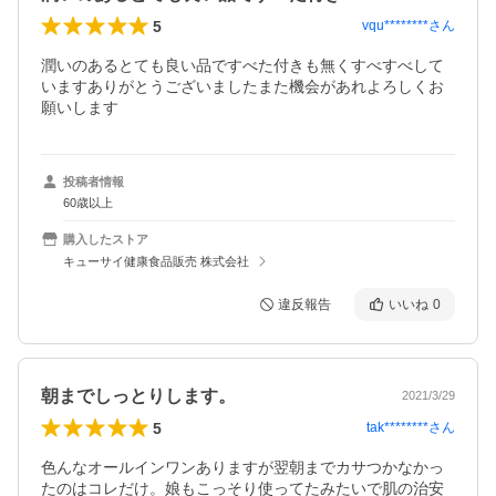
5
vqu********
さん
潤いのあるとても良い品ですべた付きも無くすべすべして
いますありがとうございましたまた機会があれよろしくお
願いします
投稿者情報
60歳以上
購入したストア
キューサイ健康食品販売 株式会社
違反報告
いいね
0
朝までしっとりします。
2021/3/29
5
tak********
さん
色んなオールインワンありますが翌朝までカサつかなかっ
たのはコレだけ。娘もこっそり使ってたみたいで肌の治安