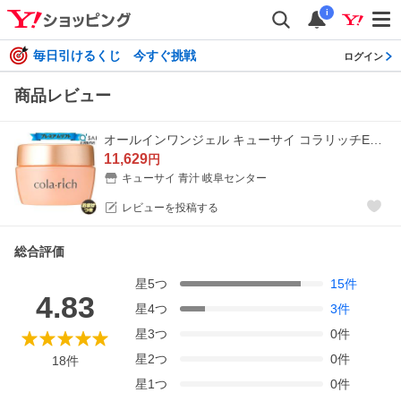
i
毎日引けるくじ 今すぐ挑戦
ログイン
商品レビュー
オールインワンジェル キューサイ コラリッチEX プレミアム リフトジェル 120g 大容量 おまけ 保湿 オールインワン 化粧品 IKKO スキンケア 40代 +50代 60代爆買
11,629
円
キューサイ 青汁 岐阜センター
レビューを投稿する
総合評価
星
5
つ
15
件
4.83
星
4
つ
3
件
星
3
つ
0
件
星
2
つ
0
件
18
件
星
1
つ
0
件