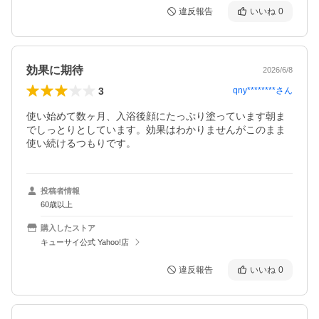
違反報告
いいね
0
効果に期待
2026/6/8
3
qny********
さん
使い始めて数ヶ月、入浴後顔にたっぷり塗っています朝ま
でしっとりとしています。効果はわかりませんがこのまま
使い続けるつもりです。
投稿者情報
60歳以上
購入したストア
キューサイ公式 Yahoo!店
違反報告
いいね
0