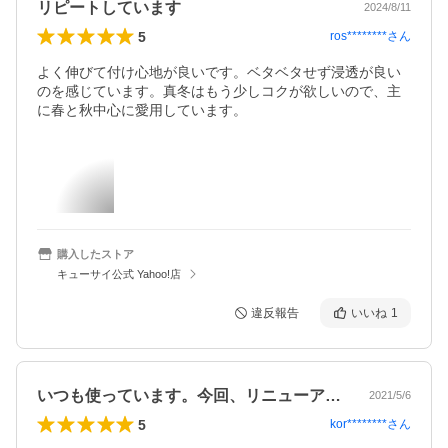
リピートしています
2024/8/11
5
ros********
さん
よく伸びて付け心地が良いです。ベタベタせず浸透が良い
のを感じています。真冬はもう少しコクが欲しいので、主
に春と秋中心に愛用しています。
購入したストア
キューサイ公式 Yahoo!店
違反報告
いいね
1
いつも使っています。今回、リニューアル…
2021/5/6
5
kor********
さん