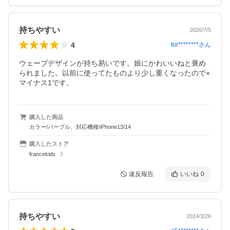
持ちやすい
2026/7/5
4
tor********
さん
ウェーブデザインが持ち易いです。娘にかわいいねと褒め
られました。以前に使ってたものより少し重くなったので⭐︎
マイナス1です。
購入した商品
カラー/パープル、対応機種/iPhone13/14
購入したストア
francekids
違反報告
いいね
0
持ちやすい
2024/3/26