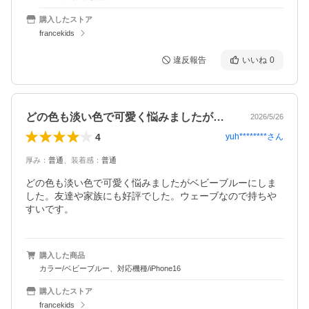
購入したストア
francekids
違反報告
いいね
0
どの色も淡い色で可愛く悩みましたがベビ…
2026/5/26
4
yuh********
さん
厚み
：
普通
、
装着感
：
普通
どの色も淡い色で可愛く悩みましたがベビーブルーにしま
した。友達や家族にも好評でした。ウェーブなので持ちや
購入した商品
カラー/ベビーブルー、対応機種/iPhone16
購入したストア
francekids