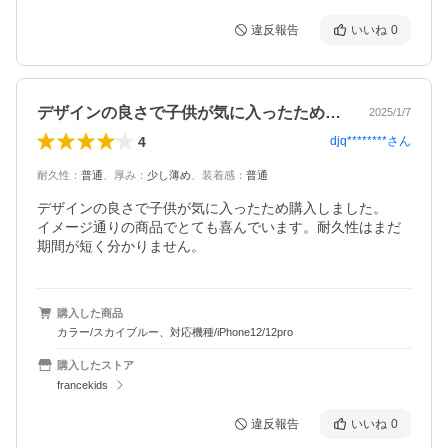
違反報告
いいね
0
デザインの良さで子供が気に入ったため購…
2025/1/7
4
djq********
さん
耐久性
：
普通
、
厚み
：
少し薄め
、
装着感
：
普通
デザインの良さで子供が気に入ったため購入しました。

イメージ通りの商品でとても喜んでいます。耐久性はまだ
期間が短く分かりません。
購入した商品
カラー/スカイブルー、対応機種/iPhone12/12pro
購入したストア
francekids
違反報告
いいね
0