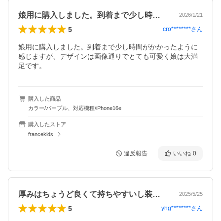
娘用に購入しました。到着まで少し時間が…
2026/1/21
5
cro********
さん
娘用に購入しました。到着まで少し時間がかかったように
感じますが、デザインは画像通りでとても可愛く娘は大満
足です。
購入した商品
カラー/パープル、対応機種/iPhone16e
購入したストア
francekids
違反報告
いいね
0
厚みはちょうど良くて持ちやすいし装着感…
2025/5/25
5
yhg********
さん