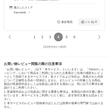
購入したストア
francekids
違反報告
いいね
0
1
2
3
4
5
6
155
件中
61
〜
80
件
お買い物レビュー閲覧の際の注意事項
「お買い物レビュー」（以下「本サービス」といいます）は、「Yahoo!ショ
ッピング」において商品をご利用になられたお客様がご自身の感想をレビュ
ーとして投稿できるサービスです。各ストアおよび当社は、投稿された内容
について正確性を含め一切保証しません。またレビューの対象となる商品、
製品が医薬部外品もしくは化粧品に該当する場合には、特に以下の事項を確
認のうえご利用ください。
1. 医薬部外品および化粧品に関する重要な事項は、各商品の添付文書に書か
れています。本サービスをご利用いただく前に、必ず添付文書をお読みくだ
さい。
2. 本サービスのレビュー投稿者のほとんどは医療や薬事の専門家ではありま
せん。