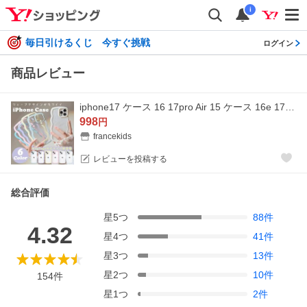
i
毎日引けるくじ 今すぐ挑戦
ログイン
商品レビュー
iphone17 ケース 16 17pro Air 15 ケース 16e 17e 17promax 16pro 16plusケース かわいい XR 14ケース 12pro 15proケース クリア iPhone12 アイフォン13pro 人気
998
円
francekids
レビューを投稿する
総合評価
星
5
つ
88
件
4.32
星
4
つ
41
件
星
3
つ
13
件
星
2
つ
10
件
154
件
星
1
つ
2
件