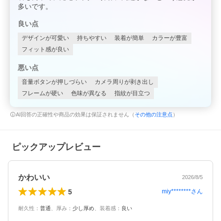
多いです。
良い点
デザインが可愛い
持ちやすい
装着が簡単
カラーが豊富
フィット感が良い
悪い点
音量ボタンが押しづらい
カメラ周りが剥き出し
フレームが硬い
色味が異なる
指紋が目立つ
AI回答の正確性や商品の効果は保証されません（
その他の注意点
）
ピックアップレビュー
かわいい
2026/8/5
5
miy********
さん
耐久性
：
普通
、
厚み
：
少し厚め
、
装着感
：
良い