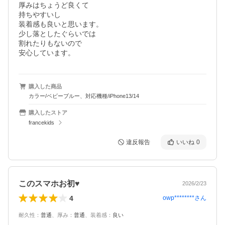
厚みはちょうど良くて

持ちやすいし

装着感も良いと思います。

少し落としたぐらいでは

割れたりもないので

安心しています。
購入した商品
カラー/ベビーブルー、対応機種/iPhone13/14
購入したストア
francekids
違反報告
いいね
0
このスマホお初♥️
2026/2/23
4
owp********
さん
耐久性
：
普通
、
厚み
：
普通
、
装着感
：
良い