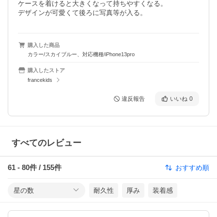
ケースを着けると大きくなって持ちやすくなる。

デザインが可愛くて後ろに写真等が入る。
購入した商品
カラー/スカイブルー、対応機種/iPhone13pro
購入したストア
francekids
違反報告
いいね
0
すべてのレビュー
61
-
80
件 /
155
件
おすすめ順
星の数
耐久性
厚み
装着感