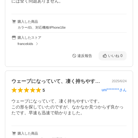
には全く問題ありません。
購入した商品
カラー/白、対応機種/iPhone16e
購入したストア
francekids
違反報告
いいね
0
ウェーブになっていて、凄く持ちやすいで…
2025/6/24
5
uni********
さん
ウェーブになっていて、凄く持ちやすいです。

この形を探していたのですが、なかなか見つからず良かっ
たです。早速も迅速で助かりました。
購入した商品