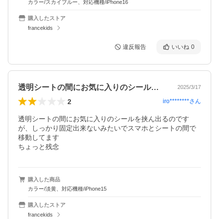
カラー/スカイブルー、対応機種/iPhone16
購入したストア
francekids
違反報告
いいね
0
透明シートの間にお気に入りのシールを挟…
2025/3/17
2
iro********
さん
透明シートの間にお気に入りのシールを挟ん出るのです
が、しっかり固定出来ないみたいでスマホとシートの間で
移動してます

ちょっと残念
購入した商品
カラー/淡黄、対応機種/iPhone15
購入したストア
francekids