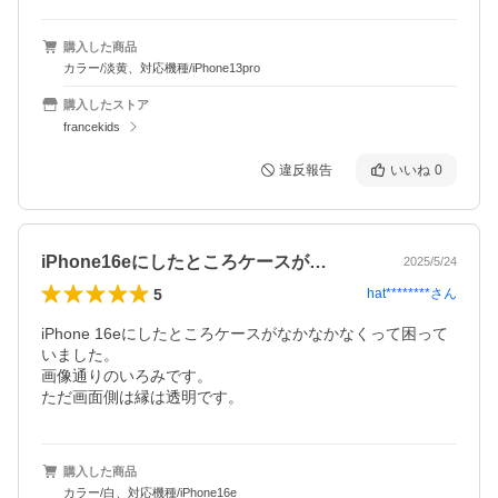
購入した商品
カラー/淡黄、対応機種/iPhone13pro
購入したストア
francekids
違反報告
いいね
0
iPhone16eにしたところケースが…
2025/5/24
5
hat********
さん
iPhone 16eにしたところケースがなかなかなくって困って
いました。

画像通りのいろみです。

ただ画面側は縁は透明です。
購入した商品
カラー/白、対応機種/iPhone16e