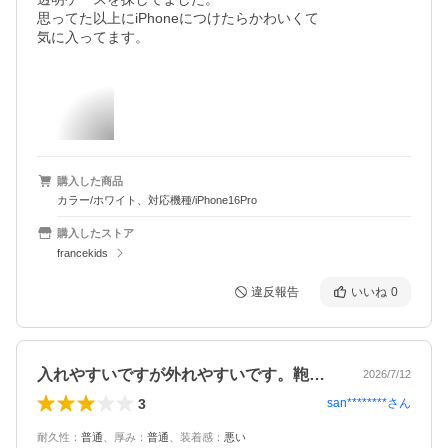
思ってた以上にiPhoneにつけたらかわいくて

気に入ってます。
購入した商品
カラー/ホワイト、対応機種/iPhone16Pro
購入したストア
francekids
違反報告
いいね
0
入れやすいですが外れやすいです。鞄の中…
2026/7/12
3
san********
さん
耐久性
：
普通
、
厚み
：
普通
、
装着感
：
悪い