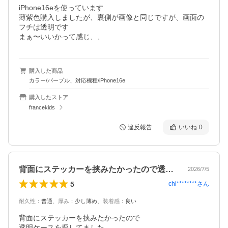
iPhone16eを使っています

薄紫色購入しましたが、裏側が画像と同じですが、画面の
フチは透明です

まぁ〜いいかって感じ、、
購入した商品
カラー/パープル、対応機種/iPhone16e
購入したストア
francekids
違反報告
いいね
0
背面にステッカーを挟みたかったので透明…
2026/7/5
5
chi********
さん
耐久性
：
普通
、
厚み
：
少し薄め
、
装着感
：
良い
背面にステッカーを挟みたかったので

透明ケースを探してました。
