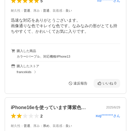
5
ri5********
さん
耐久性
：
普通
、
厚み
：
普通
、
装着感
：
良い
迅速な対応をありがとうございます。

画像通りな色でキレイな色です。なみなみの形がとても持
ちやすくて、かわいくてお気に入りです。
購入した商品
カラー/パープル、対応機種/iPhone13
購入したストア
francekids
違反報告
いいね
0
iPhone16eを使っています薄紫色…
2025/6/29
2
xug********
さん
耐久性
：
普通
、
厚み
：
厚め
、
装着感
：
良い