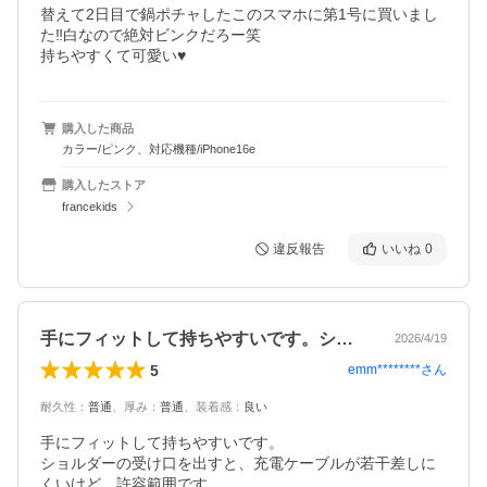
替えて2日目で鍋ポチャしたこのスマホに第1号に買いまし
た‼️白なので絶対ビンクだろー笑

持ちやすくて可愛い♥️
購入した商品
カラー/ピンク、対応機種/iPhone16e
購入したストア
francekids
違反報告
いいね
0
手にフィットして持ちやすいです。ショル…
2026/4/19
5
emm********
さん
耐久性
：
普通
、
厚み
：
普通
、
装着感
：
良い
手にフィットして持ちやすいです。

ショルダーの受け口を出すと、充電ケーブルが若干差しに
くいけど…許容範囲です。