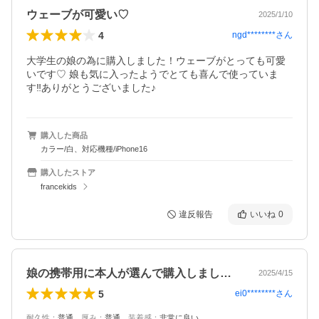
ウェーブが可愛い♡
2025/1/10
4
ngd********
さん
大学生の娘の為に購入しました！ウェーブがとっても可愛
いです♡ 娘も気に入ったようでとても喜んで使っていま
す‼︎ありがとうございました♪
購入した商品
カラー/白、対応機種/iPhone16
購入したストア
francekids
違反報告
いいね
0
娘の携帯用に本人が選んで購入しました。…
2025/4/15
5
ei0********
さん
耐久性
：
普通
、
厚み
：
普通
、
装着感
：
非常に良い