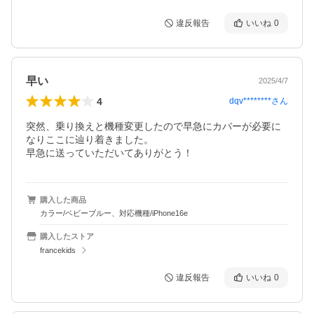
違反報告
いいね
0
早い
2025/4/7
4
dqv********
さん
突然、乗り換えと機種変更したので早急にカバーが必要に
なりここに辿り着きました。

早急に送っていただいてありがとう！
購入した商品
カラー/ベビーブルー、対応機種/iPhone16e
購入したストア
francekids
違反報告
いいね
0