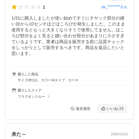
1
yu_********
さん
1/31に購入しましたが使い始めてすぐにチヤック部分の縫
い目から10センチほどほころびが発生しました。このまま
使用するともっと大きくなりそうで使用してません。ほこ
ろび部分をよく見ると縫い合わせ部分があまりに小さすぎ
ているようです。業者は商品を販売する前に品質チェック
をしっかりとして販売するべきです。商品を返品したいと
思います。
購入した商品
サイズ/約11L、カラー/Aタイプ・カーキ
購入したストア
フラグオンクルー
違反報告
いいね
23
来た～
2020/12/10