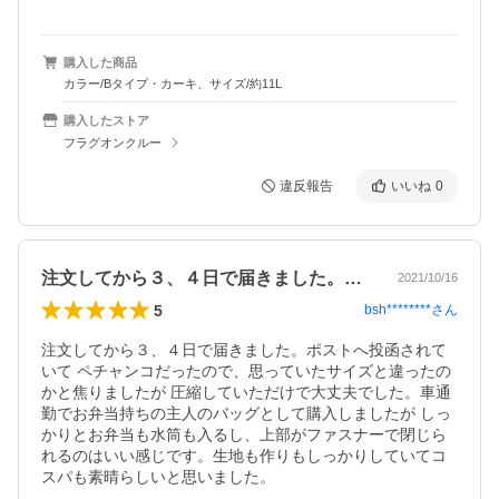
購入した商品
カラー/Bタイプ・カーキ、サイズ/約11L
購入したストア
フラグオンクルー
違反報告
いいね
0
注文してから３、４日で届きました。ポス…
2021/10/16
5
bsh********
さん
注文してから３、４日で届きました。ポストへ投函されて
いて ペチャンコだったので、思っていたサイズと違ったの
かと焦りましたが 圧縮していただけで大丈夫でした。車通
勤でお弁当持ちの主人のバッグとして購入しましたが しっ
かりとお弁当も水筒も入るし、上部がファスナーで閉じら
れるのはいい感じです。生地も作りもしっかりしていてコ
スパも素晴らしいと思いました。