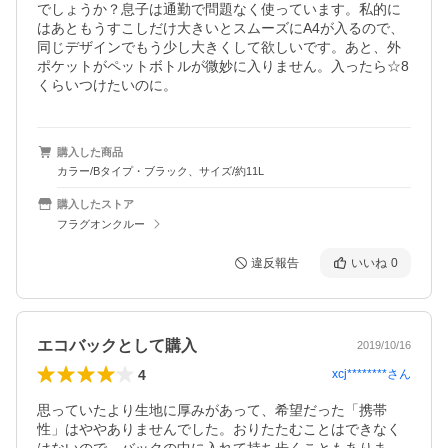
でしょうか？息子は通勤で問題なく使っています。私的に
はあともうすこしだけ大きいとスムーズにA4が入るので、
同じデザインでもう少し大きくして欲しいです。あと、外
ポケットがペットボトルが微妙に入りません。入ったら☆8
くらいつけたいのに。
購入した商品
カラー/Bタイプ・ブラック、サイズ/約11L
購入したストア
フラグオンクルー
違反報告
いいね
0
エコバックとして購入
2019/10/16
4
xcj********
さん
思っていたより生地に厚みがあって、希望だった「携帯
性」はややありませんでした。おりたたむことはできなく