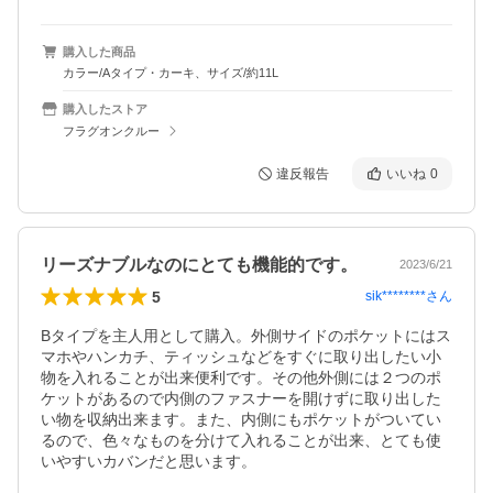
購入した商品
カラー/Aタイプ・カーキ、サイズ/約11L
購入したストア
フラグオンクルー
違反報告
いいね
0
リーズナブルなのにとても機能的です。
2023/6/21
5
sik********
さん
Bタイプを主人用として購入。外側サイドのポケットにはス
マホやハンカチ、ティッシュなどをすぐに取り出したい小
物を入れることが出来便利です。その他外側には２つのポ
ケットがあるので内側のファスナーを開けずに取り出した
い物を収納出来ます。また、内側にもポケットがついてい
るので、色々なものを分けて入れることが出来、とても使
いやすいカバンだと思います。