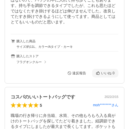
はないので、バックの中に入れて持ち歩くこともありま
す。持ち手を調節できるタイプでしたが、これも思たほど
ではなくたすき掛けするほどは伸びませんでした。改良し
てたすき掛けできるようにして使ってます。商品としては
とてもいいものだと思います。
購入した商品
サイズ/約11L、カラー/Aタイプ・カーキ
購入したストア
フラグオンクルー
違反報告
いいね
0
コスパのいいトートバッグです
2022/2/15
5
moh********
さん
職場の行き帰りに弁当箱、水筒、その他もろもろ入る肩が
けのトートバッグを探してたどり着きました。紐調節でき
るタイプにしましたが最大まで長くしてます。ポケットも