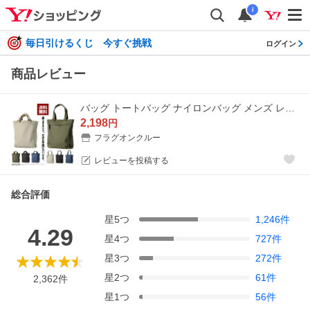
i
毎日引けるくじ 今すぐ挑戦
ログイン
商品レビュー
バッグ トートバッグ ナイロンバッグ メンズ レディース キッズ 男女兼用 手さげカバン ファッション小物 Z4T セール【パケ1】 爆買
2,198
円
フラグオンクルー
レビューを投稿する
総合評価
星
5
つ
1,246
件
4.29
星
4
つ
727
件
星
3
つ
272
件
星
2
つ
61
件
2,362
件
星
1
つ
56
件