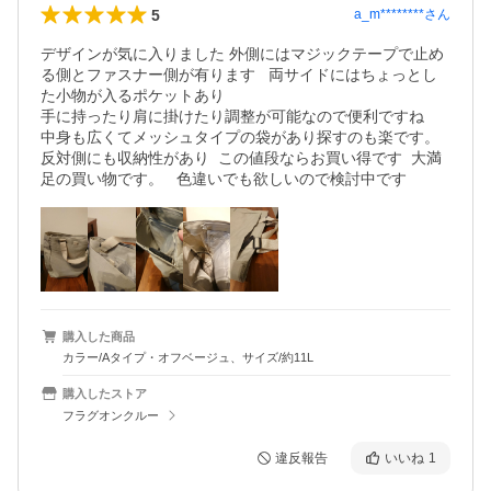
5
a_m********
さん
デザインが気に入りました 外側にはマジックテープで止め
る側とファスナー側が有ります   両サイドにはちょっとし
た小物が入るポケットあり

手に持ったり肩に掛けたり調整が可能なので便利ですね

中身も広くてメッシュタイプの袋があり探すのも楽です。

反対側にも収納性があり  この値段ならお買い得です  大満
足の買い物です。   色違いでも欲しいので検討中です
購入した商品
カラー/Aタイプ・オフベージュ、サイズ/約11L
購入したストア
フラグオンクルー
違反報告
いいね
1