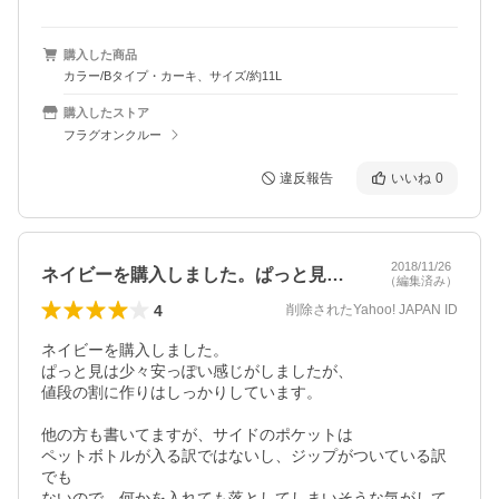
購入した商品
カラー/Bタイプ・カーキ、サイズ/約11L
購入したストア
フラグオンクルー
違反報告
いいね
0
2018/11/26
ネイビーを購入しました。ぱっと見は少々…
（編集済み）
4
削除されたYahoo! JAPAN ID
ネイビーを購入しました。

ぱっと見は少々安っぽい感じがしましたが、

値段の割に作りはしっかりしています。

他の方も書いてますが、サイドのポケットは

ペットボトルが入る訳ではないし、ジップがついている訳
でも

ないので、何かを入れても落としてしまいそうな気がして
