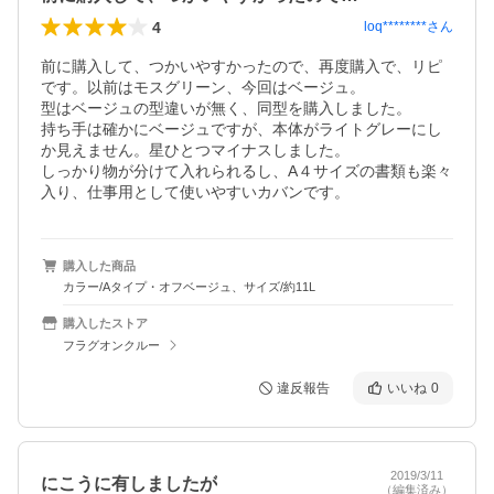
4
loq********
さん
前に購入して、つかいやすかったので、再度購入で、リピ
です。以前はモスグリーン、今回はベージュ。

型はベージュの型違いが無く、同型を購入しました。

持ち手は確かにベージュですが、本体がライトグレーにし
か見えません。星ひとつマイナスしました。

しっかり物が分けて入れられるし、A４サイズの書類も楽々
入り、仕事用として使いやすいカバンです。
購入した商品
カラー/Aタイプ・オフベージュ、サイズ/約11L
購入したストア
フラグオンクルー
違反報告
いいね
0
2019/3/11
にこうに有しましたが
（編集済み）