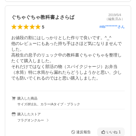
2019/5/4
ぐちゃぐちゃ教科書よさらば
（編集済み）
5
mts********
さん
お値段の割にはしっかりとした作りで良いです。^_^

他のレビューにもあった持ち手はさほど気になりませんで
した。

高校生の息子のリュック中の教科書ぐちゃぐちゃを整理し
たくて購入しました。

それだけではなく部活の物（スパイクジャージ）お弁当
（水筒）特に水筒から漏れたらどうしようかと思い、少し
でも防いでくれるのではと思い購入しました。
購入した商品
サイズ/約11L、カラー/Aタイプ・ブラック
購入したストア
フラグオンクルー
違反報告
いいね
1