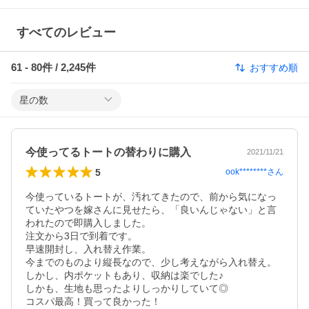
すべてのレビュー
61
-
80
件 /
2,245
件
おすすめ順
星の数
今使ってるトートの替わりに購入
2021/11/21
5
ook********
さん
今使っているトートが、汚れてきたので、前から気になっ
ていたやつを嫁さんに見せたら、「良いんじゃない」と言
われたので即購入しました。

注文から3日で到着です。

早速開封し、入れ替え作業。

今までのものより縦長なので、少し考えながら入れ替え。

しかし、内ポケットもあり、収納は楽でした♪

しかも、生地も思ったよりしっかりしていて◎

コスパ最高！買って良かった！