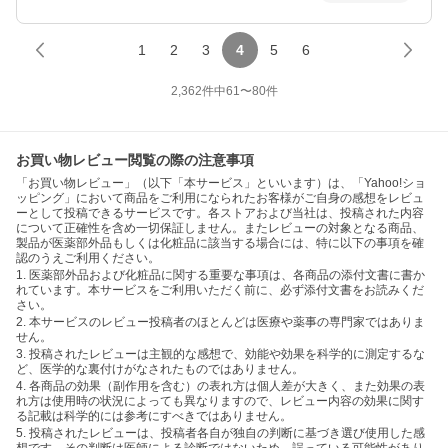
1
2
3
4
5
6
2,362
件中
61
〜
80
件
お買い物レビュー閲覧の際の注意事項
「お買い物レビュー」（以下「本サービス」といいます）は、「Yahoo!ショ
ッピング」において商品をご利用になられたお客様がご自身の感想をレビュ
ーとして投稿できるサービスです。各ストアおよび当社は、投稿された内容
について正確性を含め一切保証しません。またレビューの対象となる商品、
製品が医薬部外品もしくは化粧品に該当する場合には、特に以下の事項を確
認のうえご利用ください。
1. 医薬部外品および化粧品に関する重要な事項は、各商品の添付文書に書か
れています。本サービスをご利用いただく前に、必ず添付文書をお読みくだ
さい。
2. 本サービスのレビュー投稿者のほとんどは医療や薬事の専門家ではありま
せん。
3. 投稿されたレビューは主観的な感想で、効能や効果を科学的に測定するな
ど、医学的な裏付けがなされたものではありません。
4. 各商品の効果（副作用を含む）の表れ方は個人差が大きく、また効果の表
れ方は使用時の状況によっても異なりますので、レビュー内容の効果に関す
る記載は科学的には参考にすべきではありません。
5. 投稿されたレビューは、投稿者各自が独自の判断に基づき選び使用した感