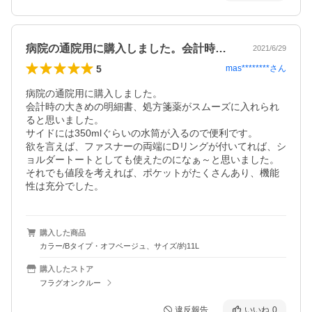
病院の通院用に購入しました。会計時の大…
2021/6/29
5
mas********
さん
病院の通院用に購入しました。

会計時の大きめの明細書、処方箋薬がスムーズに入れられ
ると思いました。

サイドには350mlぐらいの水筒が入るので便利です。

欲を言えば、ファスナーの両端にDリングが付いてれば、シ
ョルダートートとしても使えたのになぁ～と思いました。

それでも値段を考えれば、ポケットがたくさんあり、機能
性は充分でした。
購入した商品
カラー/Bタイプ・オフベージュ、サイズ/約11L
購入したストア
フラグオンクルー
違反報告
いいね
0