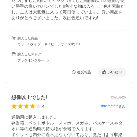
見つけました‼️届いてビックリ‼️でした‼️想像以上の素敵な使
い勝手の良いカバンでした‼️色々な物は入るし、色も素敵だ
し、主人は大変気に入って毎日使っています。良い商品を
ありがとうございました。次は色違いですね❗️
購入した商品
カラー/Bタイプ・ネイビー、サイズ/約11L
購入したストア
フラグオンクルー
違反報告
いいね
0
想像以上でした!
2020/6/26
4
fku********
さん
通勤用に購入しました。

弁当箱、ペットボトル、スマホ、メガネ、パスケースやタ
オル等の通勤時の持ち物が余裕で入ります。

ポケットも内外に過不足なく付いており、見た目より収納