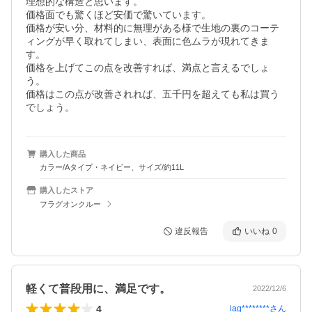
理想的な構造と思います。

価格面でも驚くほど安価で驚いています。

価格が安い分、材料的に無理がある様で生地の裏のコーテ
ィングが早く取れてしまい、表面に色ムラが現れてきま
す。

価格を上げてこの点を改善すれば、満点と言えるでしょ
う。

価格はこの点が改善されれば、五千円を超えても私は買う
でしょう。
購入した商品
カラー/Aタイプ・ネイビー、サイズ/約11L
購入したストア
フラグオンクルー
違反報告
いいね
0
軽くて普段用に、満足です。
2022/12/6
4
iag********
さん