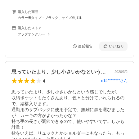
購入した商品
カラー/Bタイプ・ブラック、サイズ/約11L
購入したストア
フラグオンクルー
違反報告
いいね
0
思っていたより、少し小さいかなという感…
2020/3/2
4
n15********
さん
思っていたより、少し小さいかなという感じでしたが、

収納ポケットもたくさんあり、色々と分けていれられるの
で、結構入ります。

通勤用のサブバックに使用予定で、無難に黒を選びました
が、カーキの方がよかったかな？

持ち手の長さが調節できるので、使いやすいです。しかも
計量！

欲をいえば、リュックとかショルダーにもなったら、もっ