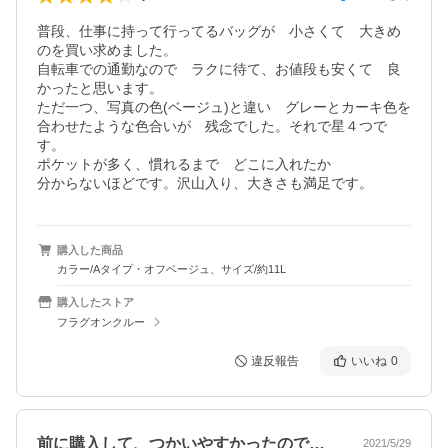
普段、仕事に持って行ってるバッグが　小さくて　大きめ
のを買い求めました。

自転車での通勤なので　ラクに待て、お値段も安くて　良
かったと思います。

ただ一つ、写真の色(ベージュ)と違い　グレーとカーキ色を
合わせたような色合いが　残念でした。それで星４つで
す。

ポケットが多く、慣れるまで　どこに入れたか

分からないほどです。沢山入り、大きさも満足です。
購入した商品
カラー/Aタイプ・オフベージュ、サイズ/約11L
購入したストア
フラグオンクルー
違反報告
いいね
0
前に購入して、つかいやすかったので、再…
2021/5/29