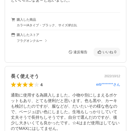
といいのになぁ～と思いました。
購入した商品
カラー/Aタイプ・ブラック、サイズ/約11L
購入したストア
フラグオンクルー
違反報告
いいね
0
長く使えそう
2022/10/12
4
erb********
さん
通勤に使用する為購入しました。小物や別にしまえるポケ
ットもあり、とても便利だと思います。色も黒や、カーキ
も検討したのですが、服などが、だいたいその様な色なの
で、ベージュぽい色にしました。生地もしっかりしていて
丈夫そうで長持ちしそうです。自分で選んだのですが、後
少し大きいくても良かったです。☆4はまだ使用はしてない
のでMAXにはしてません。