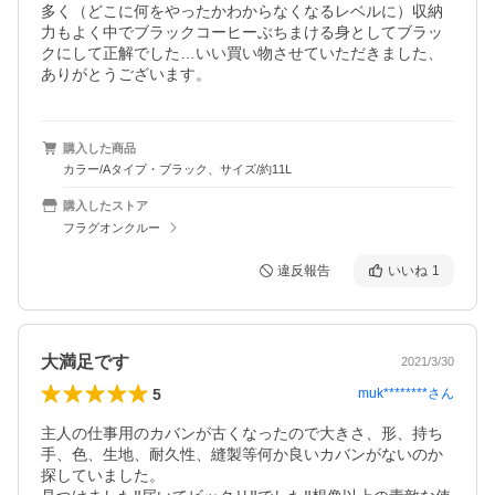
多く（どこに何をやったかわからなくなるレベルに）収納
力もよく中でブラックコーヒーぶちまける身としてブラッ
クにして正解でした…いい買い物させていただきました、
ありがとうございます。
購入した商品
カラー/Aタイプ・ブラック、サイズ/約11L
購入したストア
フラグオンクルー
違反報告
いいね
1
大満足です
2021/3/30
5
muk********
さん
主人の仕事用のカバンが古くなったので大きさ、形、持ち
手、色、生地、耐久性、縫製等何か良いカバンがないのか
探していました。
