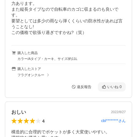
力あります。

また縦長タイプなので自転車のカゴに収まるのも良いで
す。

要望としては多少の雨なら弾くくらいの防水性があれば言
うことなし!

この価格で欲張り過ぎですかね?（笑）
購入した商品
カラー/Aタイプ・カーキ、サイズ/約11L
購入したストア
フラグオンクルー
違反報告
いいね
0
おしい
2022/8/27
4
cbl********
さん
構造的に合理的でポケットが多く大変使いやすい。
