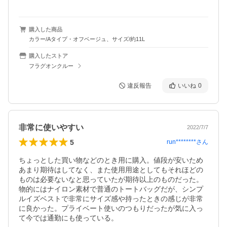
購入した商品
カラー/Aタイプ・オフベージュ、サイズ/約11L
購入したストア
フラグオンクルー
違反報告
いいね
0
非常に使いやすい
2022/7/7
5
run********
さん
ちょっとした買い物などのとき用に購入。値段が安いため
あまり期待はしてなく、また使用用途としてもそれほどの
ものは必要ないなと思っていたが期待以上のものだった。
物的にはナイロン素材で普通のトートバッグだが、シンプ
ルイズベストで非常にサイズ感や持ったときの感じが非常
に良かった。プライベート使いのつもりだったが気に入っ
て今では通勤にも使っている。