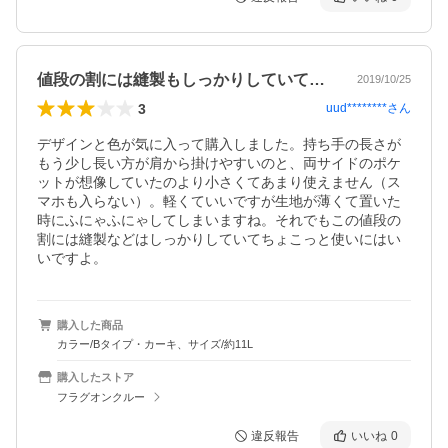
値段の割には縫製もしっかりしていてお得。
2019/10/25
3
uud********
さん
デザインと色が気に入って購入しました。持ち手の長さが
もう少し長い方が肩から掛けやすいのと、両サイドのポケ
ットが想像していたのより小さくてあまり使えません（ス
マホも入らない）。軽くていいですが生地が薄くて置いた
時にふにゃふにゃしてしまいますね。それでもこの値段の
割には縫製などはしっかりしていてちょこっと使いにはい
いですよ。
購入した商品
カラー/Bタイプ・カーキ、サイズ/約11L
購入したストア
フラグオンクルー
違反報告
いいね
0