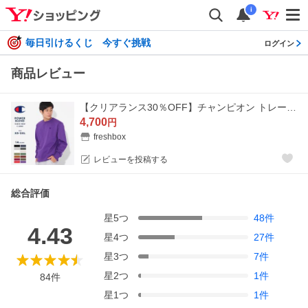
i
毎日引けるくじ 今すぐ挑戦
ログイン
商品レビュー
【クリアランス30％OFF】チャンピオン トレーナー usa製 メンズ Champion スウェット 裏起毛 大きいサイズ スウェットトレーナー レディース [S0888] 爆買
4,700
円
freshbox
レビューを投稿する
総合評価
星
5
つ
48
件
4.43
星
4
つ
27
件
星
3
つ
7
件
星
2
つ
1
件
84
件
星
1
つ
1
件