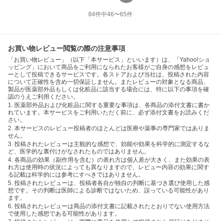
84
件中
46
〜
65
件
お買い物レビュー閲覧の際の注意事項
「お買い物レビュー」（以下「本サービス」といいます）は、「Yahoo!ショ
ッピング」において商品をご利用になられたお客様がご自身の感想をレビュ
ーとして投稿できるサービスです。各ストアおよび当社は、投稿された内容
について正確性を含め一切保証しません。またレビューの対象となる商品、
製品が医薬部外品もしくは化粧品に該当する場合には、特に以下の事項を確
認のうえご利用ください。
1. 医薬部外品および化粧品に関する重要な事項は、各商品の添付文書に書か
れています。本サービスをご利用いただく前に、必ず添付文書をお読みくだ
さい。
2. 本サービスのレビュー投稿者のほとんどは医療や薬事の専門家ではありま
せん。
3. 投稿されたレビューは主観的な感想で、効能や効果を科学的に測定するな
ど、医学的な裏付けがなされたものではありません。
4. 各商品の効果（副作用を含む）の表れ方は個人差が大きく、また効果の表
れ方は使用時の状況によっても異なりますので、レビュー内容の効果に関す
る記載は科学的には参考にすべきではありません。
5. 投稿されたレビューは、投稿者各自が独自の判断に基づき選び使用した感
想です。その判断は医師による診断ではないため、誤っている可能性があり
ます。
6. 投稿されたレビューは商品の添付文書に記載されたとおりでない使用方法
で使用した感想である可能性があります。