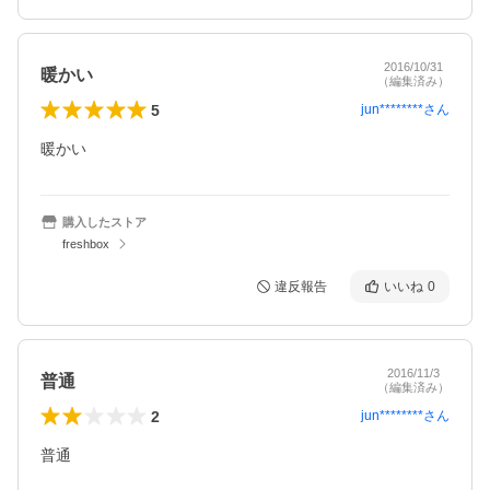
2016/10/31
暖かい
（編集済み）
5
jun********
さん
暖かい
購入したストア
freshbox
違反報告
いいね
0
2016/11/3
普通
（編集済み）
2
jun********
さん
普通