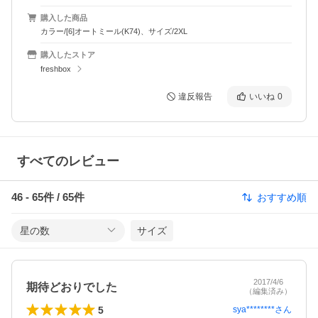
購入した商品
カラー/[6]オートミール(K74)、サイズ/2XL
購入したストア
freshbox
違反報告
いいね
0
すべてのレビュー
46
-
65
件 /
65
件
おすすめ順
星の数
サイズ
2017/4/6
期待どおりでした
（編集済み）
5
sya********
さん