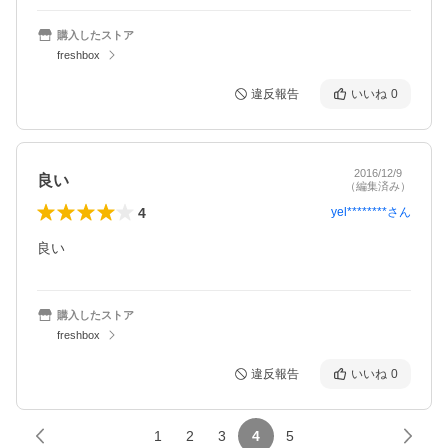
購入したストア
freshbox
違反報告
いいね
0
2016/12/9
良い
（編集済み）
4
yel********
さん
良い
購入したストア
freshbox
違反報告
いいね
0
1
2
3
4
5