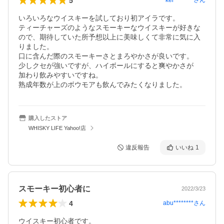
5
kei********
さん
いろいろなウイスキーを試しており初アイラです。

ティーチャーズのようなスモーキーなウイスキーが好きな
ので、期待していた所予想以上に美味しくて非常に気に入
りました。

口に含んだ際のスモーキーさとまろやかさが良いです。

少しクセが強いですが、ハイボールにすると爽やかさが

加わり飲みやすいですね。

熟成年数が上のボウモアも飲んでみたくなりました。
購入したストア
WHISKY LIFE Yahoo!店
違反報告
いいね
1
スモーキー初心者に
2022/3/23
4
abu********
さん
ウイスキー初心者です。
