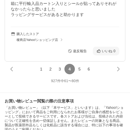
箱に平行輸入品カートン入りとシールが貼ってありそれが
なかったらと思いました

ラッピングサービスがあると助かります
購入したストア
榎商店Yahoo!ショッピング店
違反報告
いいね
0
1
2
3
4
5
6
927
件中
61
〜
80
件
お買い物レビュー閲覧の際の注意事項
「お買い物レビュー」（以下「本サービス」といいます）は、「Yahoo!ショ
ッピング」において商品をご利用になられたお客様がご自身の感想をレビュ
ーとして投稿できるサービスです。各ストアおよび当社は、投稿された内容
について正確性を含め一切保証しません。またレビューの対象となる商品、
製品が医薬部外品もしくは化粧品に該当する場合には、特に以下の事項を確
認のうえご利用ください。