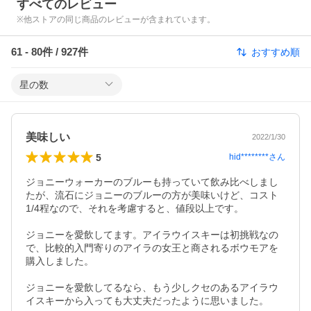
すべてのレビュー
※他ストアの同じ商品のレビューが含まれています。
61
-
80
件 /
927
件
おすすめ順
星の数
美味しい
2022/1/30
5
hid********
さん
ジョニーウォーカーのブルーも持っていて飲み比べしまし
たが、流石にジョニーのブルーの方が美味いけど、コスト
1/4程なので、それを考慮すると、値段以上です。

ジョニーを愛飲してます。アイラウイスキーは初挑戦なの
で、比較的入門寄りのアイラの女王と商されるボウモアを
購入しました。

ジョニーを愛飲してるなら、もう少しクセのあるアイラウ
イスキーから入っても大丈夫だったように思いました。