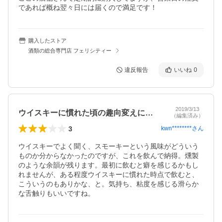
であれば概ね翌々日には届くので満足です！
購入したストア
酒類の総合専門店 フェリシティー
違反報告
いいね
0
2019/3/13
ウイスキーに慣れた頃の趣向変えにおすすめ
（編集済み）
3
kwn********
さん
ウイスキーでよく聞く、スモーキーという風味がどういう
ものか分からなかったのですが、これを飲んで納得。燻製
のような余韻が残ります。最初に飲むと癖を感じるかもし
れませんが、ある程度ウイスキーに慣れた時点で飲むと、
こういうのもありかな、と。気持ち、粘度を感じる滑らか
な舌触りもいいですね。