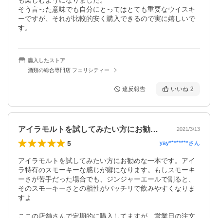
も楽しむようになりました。

そう言った意味でも自分にとってはとても重要なウイスキ
ーですが、それが比較的安く購入できるので実に嬉しいで
す。
購入したストア
酒類の総合専門店 フェリシティー
違反報告
いいね
2
アイラモルトを試してみたい方にお勧めな…
2021/3/13
5
yay********
さん
アイラモルトを試してみたい方にお勧めな一本です。アイ
ラ特有のスモーキーな感じが癖になります。もしスモーキ
ーさが苦手だった場合でも、ジンジャーエールで割ると、
そのスモーキーさとの相性がバッチリで飲みやすくなりま
すよ

ここの店舗さんで定期的に購入してますが、営業日の注文