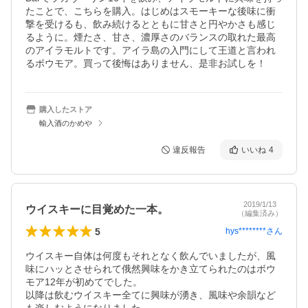
たことで、こちらを購入。はじめはスモーキーな後味に衝
撃を受けるも、飲み続けるとともに甘さと円やかさも感じ
るように。煙たさ、甘さ、濃厚さのバランスの取れた最高
のアイラモルトです。アイラ島の入門にして王道と言われ
るボウモア。買って後悔はありません、是非お試しを！
購入したストア
輸入酒のかめや
違反報告
いいね
4
2019/1/13
ウイスキーに目覚めた一本。
（編集済み）
5
hys********
さん
ウイスキー自体は何度もそれとなく飲んでいましたが、風
味にハッとさせられて俄然興味をかき立てられたのはボウ
モア12年が初めてでした。

以降は飲むウイスキー全てに興味が湧き、風味や余韻など