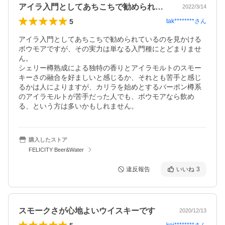
アイラ入門としてあちこちで勧められてい…
2022/3/14
5
tak********
さん
アイラ入門としてあちこちで勧められているのを見かける
ボウモアですが、その実力は単なる入門種にとどまりませ
ん。

シェリー樽熟成による独特の香りとアイラモルトのスモー
キーさの融合を好ましいと感じるか、それとも苦手と感じ
るかは人によりますが、カリラを始めとするバーボン樽系
のアイラモルトが苦手だった人でも、ボウモアなら飲め
る、という方は多いかもしれません。
購入したストア
FELICITY Beer&Water
違反報告
いいね
3
スモークさが心地よいウイスキーです
2020/12/13