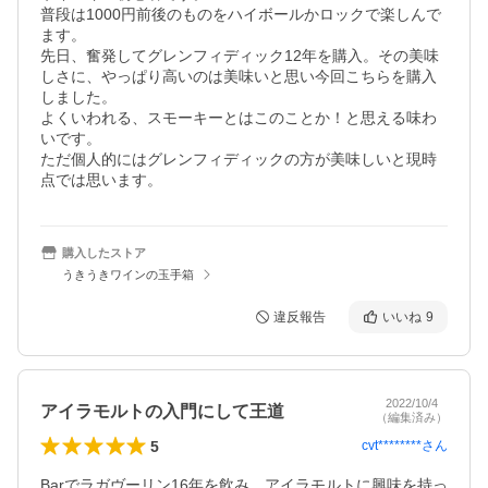
普段は1000円前後のものをハイボールかロックで楽しんで
ます。

先日、奮発してグレンフィディック12年を購入。その美味
しさに、やっぱり高いのは美味いと思い今回こちらを購入
しました。

よくいわれる、スモーキーとはこのことか！と思える味わ
いです。

ただ個人的にはグレンフィディックの方が美味しいと現時
点では思います。
購入したストア
うきうきワインの玉手箱
違反報告
いいね
9
2022/10/4
アイラモルトの入門にして王道
（編集済み）
5
cvt********
さん
Barでラガヴーリン16年を飲み、アイラモルトに興味を持っ