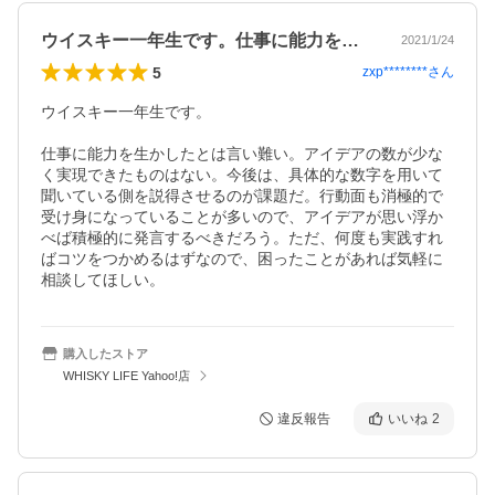
ウイスキー一年生です。仕事に能力を生か…
2021/1/24
5
zxp********
さん
ウイスキー一年生です。

仕事に能力を生かしたとは言い難い。アイデアの数が少な
く実現できたものはない。今後は、具体的な数字を用いて
聞いている側を説得させるのが課題だ。行動面も消極的で
受け身になっていることが多いので、アイデアが思い浮か
べば積極的に発言するべきだろう。ただ、何度も実践すれ
ばコツをつかめるはずなので、困ったことがあれば気軽に
相談してほしい。
購入したストア
WHISKY LIFE Yahoo!店
違反報告
いいね
2