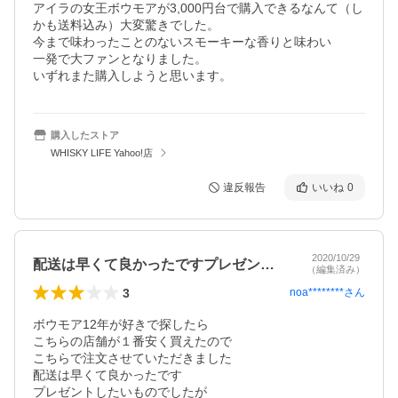
アイラの女王ボウモアが3,000円台で購入できるなんて（し
かも送料込み）大変驚きでした。

今まで味わったことのないスモーキーな香りと味わい

一発で大ファンとなりました。

いずれまた購入しようと思います。
購入したストア
WHISKY LIFE Yahoo!店
違反報告
いいね
0
2020/10/29
配送は早くて良かったですプレゼントした…
（編集済み）
3
noa********
さん
ボウモア12年が好きで探したら

こちらの店舗が１番安く買えたので

こちらで注文させていただきました

配送は早くて良かったです

プレゼントしたいものでしたが
