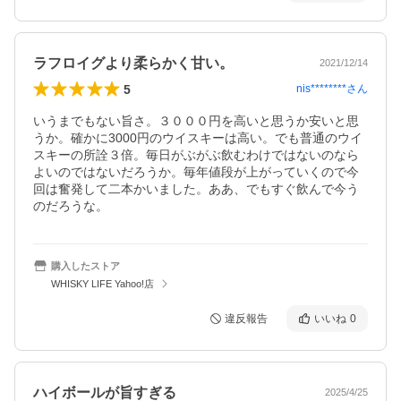
ラフロイグより柔らかく甘い。
2021/12/14
5
nis********
さん
いうまでもない旨さ。３０００円を高いと思うか安いと思
うか。確かに3000円のウイスキーは高い。でも普通のウイ
スキーの所詮３倍。毎日がぶがぶ飲むわけではないのなら
よいのではないだろうか。毎年値段が上がっていくので今
回は奮発して二本かいました。ああ、でもすぐ飲んで今う
のだろうな。
購入したストア
WHISKY LIFE Yahoo!店
違反報告
いいね
0
ハイボールが旨すぎる
2025/4/25