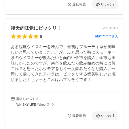
違反報告
いいね
2
後天的味覚にビックリ！
2021/11/17
5
atu********
さん
ある程度ウイスキーを嗜んで、最初はフルーティ系が美味
しいと思っていました…、が、ふと思った時にスモーキー
系のウイスキーが飲みたいと面白い余市を購入。余市も美
味しかったのですが、余市を飲んだら飲み始めの時には何
これ？と思ったボウモアをもう一度飲みたくなり購入。一
周して戻ってきたアイラは、ビックリする程美味しいと感
じました！ちょっとこれはハマりそうです！
購入したストア
WHISKY LIFE Yahoo!店
違反報告
いいね
1