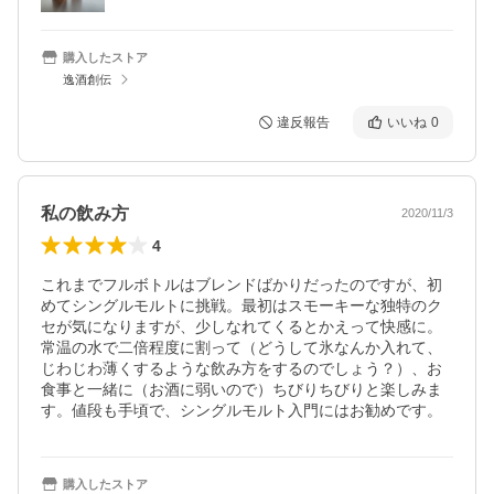
購入したストア
逸酒創伝
違反報告
いいね
0
私の飲み方
2020/11/3
4
これまでフルボトルはブレンドばかりだったのですが、初
めてシングルモルトに挑戦。最初はスモーキーな独特のク
セが気になりますが、少しなれてくるとかえって快感に。
常温の水で二倍程度に割って（どうして氷なんか入れて、
じわじわ薄くするような飲み方をするのでしょう？）、お
食事と一緒に（お酒に弱いので）ちびりちびりと楽しみま
す。値段も手頃で、シングルモルト入門にはお勧めです。
購入したストア