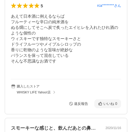
5
rca********
さん
あえて日本酒に例えるならば

フルーティーな辛口の純米酒を

ぬる燗にしてそこへ炭で炙ったエイヒレを入れたひれ酒の
ような個性の

ウィスキーです独特なスモーキーさと

ドライフルーツやメイプルシロップの

香りに乾物のような旨味が絶妙な

バランスを保って混在している

そんな不思議なお酒です

購入したストア
WHISKY LIFE Yahoo!店
違反報告
いいね
0
スモーキーな感じと、飲んだあとの鼻にぬ…
2020/11/16