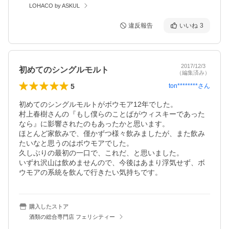
LOHACO by ASKUL
違反報告
いいね
3
2017/12/3
初めてのシングルモルト
（編集済み）
5
ton********
さん
初めてのシングルモルトがボウモア12年でした。

村上春樹さんの『もし僕らのことばがウィスキーであった
なら』に影響されたのもあったかと思います。

ほとんど家飲みで、僅かずつ様々飲みましたが、また飲み
たいなと思うのはボウモアでした。

久しぶりの最初の一口で、これだ、と思いました。

いずれ沢山は飲めませんので、今後はあまり浮気せず、ボ
ウモアの系統を飲んで行きたい気持ちです。
購入したストア
酒類の総合専門店 フェリシティー