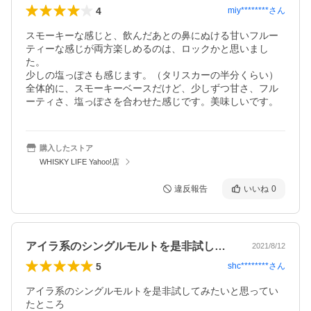
4
miy********
さん
スモーキーな感じと、飲んだあとの鼻にぬける甘いフルー
ティーな感じが両方楽しめるのは、ロックかと思いまし
た。

少しの塩っぽさも感じます。（タリスカーの半分くらい）

全体的に、スモーキーベースだけど、少しずつ甘さ、フル
ーティさ、塩っぽさを合わせた感じです。美味しいです。
購入したストア
WHISKY LIFE Yahoo!店
違反報告
いいね
0
アイラ系のシングルモルトを是非試してみ…
2021/8/12
5
shc********
さん
アイラ系のシングルモルトを是非試してみたいと思ってい
たところ
