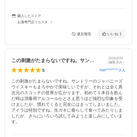
購入したストア
お酒専門店リカスタ
違反報告
いいね
1
2016/2/20
この刺激がたまらないですね。サントリー…
（編集済み）
5
han********
さん
この刺激がたまらないですね。サントリーのジャパニーズ
ウイスキーもまろやかで美味しいですが、それとは全く異
次元のスコッチの世界が広がります。初めて１本目を飲ん
だ時は消毒用アルコールかとさえ思うほど強烈な印象を受
けましたが、慣れてくると完全にはまってしまいました。
アイラは特別ですね。生ガキに垂らして食べてみたりしま
したが、さらにいろいろ試してみようと楽しみにしていま
す。