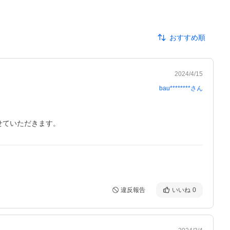
おすすめ順
2024/4/15
bau********
さん
せていただきます。
違反報告
いいね
0