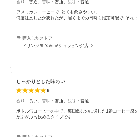
香り
：
普通
、
苦味
：
普通
、
酸味
：
普通
アメリカンコーヒーで､とても飲みやすい。

何度注文したか忘れたが、届くまでの日時も指定可能で､それ
購入したストア
ドリンク屋 Yahoo!ショッピング店
しっかりとした味わい
5
香り
：
良い
、
苦味
：
普通
、
酸味
：
普通
ボトル缶コーヒーの中で、毎日飲むのに適した1番コーヒー感
がぶがぶも飲めるタイプです