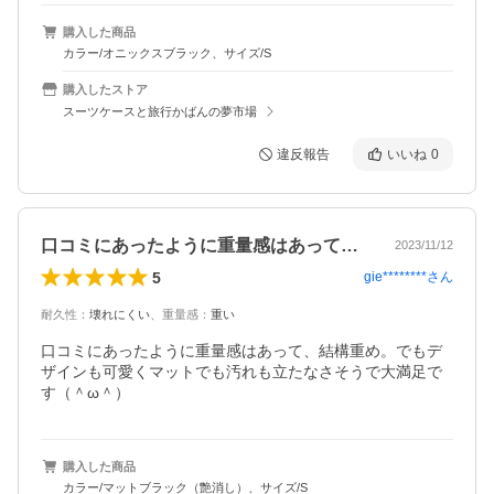
購入した商品
カラー/オニックスブラック、サイズ/S
購入したストア
スーツケースと旅行かばんの夢市場
違反報告
いいね
0
口コミにあったように重量感はあって、結…
2023/11/12
5
gie********
さん
耐久性
：
壊れにくい
、
重量感
：
重い
口コミにあったように重量感はあって、結構重め。でもデ
ザインも可愛くマットでも汚れも立たなさそうで大満足で
す（＾ω＾）
購入した商品
カラー/マットブラック（艶消し）、サイズ/S