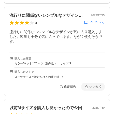
流行りに関係ないシンプルなデザインが気…
2023/12/15
4
kai********
さん
流行りに関係ないシンプルなデザインが気に入り購入しま
した。容量も十分で気に入っています。ながく使えそうで
す。
購入した商品
カラー/マットブラック（艶消し）、サイズ/S
購入したストア
スーツケースと旅行かばんの夢市場
違反報告
いいね
0
以前Mサイズを購入し良かったので今回は…
2026/7/30