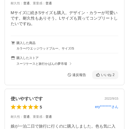
耐久性
：
普通
、
重量感
：
普通
Mサイズに続きSサイズも購入。デザイン・カラーが可愛い
です。耐久性もありそう。Lサイズも買ってコンプリートし
たいですね。
購入した商品
カラー/ウエッジウッドブルー、サイズ/S
購入したストア
スーツケースと旅行かばんの夢市場
違反報告
いいね
2
使いやすいです
2022/9/15
5
ery********
さん
耐久性
：
普通
、
重量感
：
普通
娘が一泊二日で旅行に行くのに購入しました。色も気に入