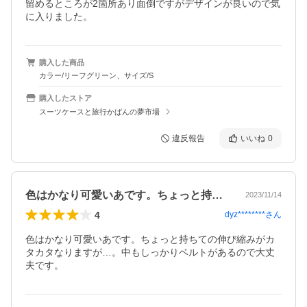
留めるところが2箇所あり面倒ですがデザインが良いので気
に入りました。
購入した商品
カラー/リーフグリーン、サイズ/S
購入したストア
スーツケースと旅行かばんの夢市場
違反報告
いいね
0
色はかなり可愛いあです。ちょっと持ちて…
2023/11/14
4
dyz********
さん
色はかなり可愛いあです。ちょっと持ちての伸び縮みがカ
タカタなりますが…。中もしっかりベルトがあるので大丈
夫です。