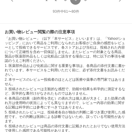
93
件中
61
〜
80
件
お買い物レビュー閲覧の際の注意事項
「お買い物レビュー」（以下「本サービス」といいます）は、「Yahoo!ショ
ッピング」において商品をご利用になられたお客様がご自身の感想をレビュ
ーとして投稿できるサービスです。各ストアおよび当社は、投稿された内容
について正確性を含め一切保証しません。またレビューの対象となる商品、
製品が医薬部外品もしくは化粧品に該当する場合には、特に以下の事項を確
認のうえご利用ください。
1. 医薬部外品および化粧品に関する重要な事項は、各商品の添付文書に書か
れています。本サービスをご利用いただく前に、必ず添付文書をお読みくだ
さい。
2. 本サービスのレビュー投稿者のほとんどは医療や薬事の専門家ではありま
せん。
3. 投稿されたレビューは主観的な感想で、効能や効果を科学的に測定するな
ど、医学的な裏付けがなされたものではありません。
4. 各商品の効果（副作用を含む）の表れ方は個人差が大きく、また効果の表
れ方は使用時の状況によっても異なりますので、レビュー内容の効果に関す
る記載は科学的には参考にすべきではありません。
5. 投稿されたレビューは、投稿者各自が独自の判断に基づき選び使用した感
想です。その判断は医師による診断ではないため、誤っている可能性があり
ます。
6. 投稿されたレビューは商品の添付文書に記載されたとおりでない使用方法
で使用した感想である可能性があります。