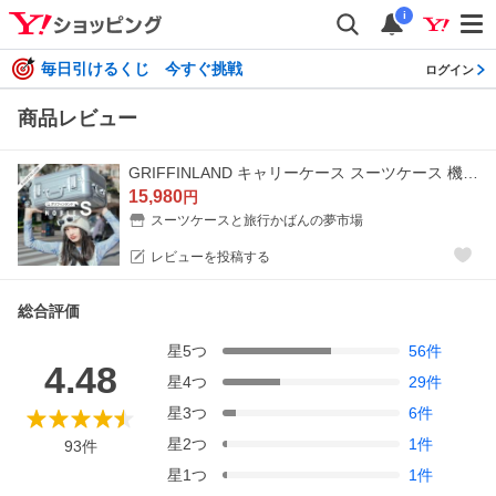
i
毎日引けるくじ 今すぐ挑戦
ログイン
商品レビュー
GRIFFINLAND キャリーケース スーツケース 機内持ち込み S サイズ 小型 DL-2823 NOBLE フレーム 軽量 人気 キャリーバッグ グリフィンランド ハード 2泊3日
15,980
円
スーツケースと旅行かばんの夢市場
レビューを投稿する
総合評価
星
5
つ
56
件
4.48
星
4
つ
29
件
星
3
つ
6
件
星
2
つ
1
件
93
件
星
1
つ
1
件