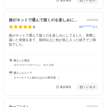
違反報告
いいね
0
娘がネットで選んで届くのを楽しみにして…
2023/3/26
5
tak********
さん
娘がネットで選んで届くのを楽しみにしてました。実際に
届いた実物を見て、期待以上に色が気に入った様子でご満
悦でした。
購入した商品
カラー/リーフグリーン、サイズ/S
購入したストア
スーツケースと旅行かばんの夢市場
違反報告
いいね
0
かっこいい
2022/2/21