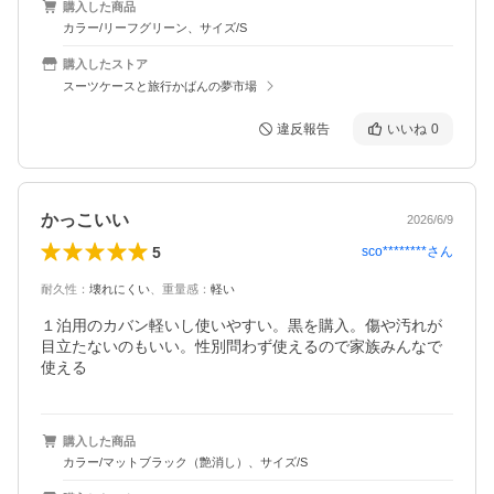
購入した商品
カラー/リーフグリーン、サイズ/S
購入したストア
スーツケースと旅行かばんの夢市場
違反報告
いいね
0
かっこいい
2026/6/9
5
sco********
さん
耐久性
：
壊れにくい
、
重量感
：
軽い
１泊用のカバン軽いし使いやすい。黒を購入。傷や汚れが
目立たないのもいい。性別問わず使えるので家族みんなで
使える
購入した商品
カラー/マットブラック（艶消し）、サイズ/S