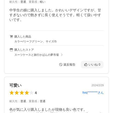
耐久性
：
普通
、
重量感
：
軽い
中学生の娘に購入しました。かわいいデザインですが、甘
すぎないので飽きずに長く使えそうです。軽くて扱いやす
いです。
購入した商品
カラー/リーフグリーン、サイズ/S
購入したストア
スーツケースと旅行かばんの夢市場
違反報告
いいね
0
可愛い
2024/2/29
4
hxq********
さん
耐久性
：
普通
、
重量感
：
普通
色が気に入り購入しましたが現物も良い色です。
