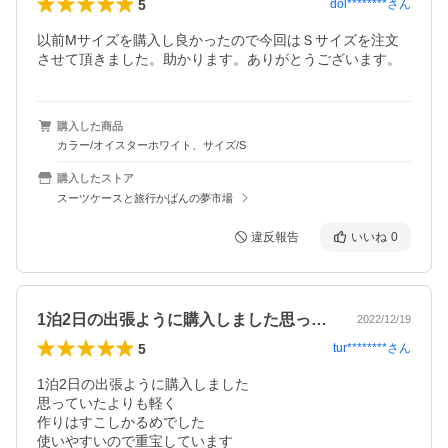
5
dol********
さん
以前Mサイズを購入し良かったので今回はＳサイズを注文
させて頂きました。助かります。ありがとうございます。
購入した商品
カラー/オイスターホワイト、サイズ/S
購入したストア
スーツケースと旅行かばんの夢市場
違反報告
いいね
0
1泊2日の出張ように購入しました思って…
2022/12/19
5
tur********
さん
1泊2日の出張ように購入しました

思っていたよりも軽く

作りはすこしかるめでした

使いやすいので重宝しています