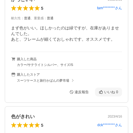
5
tam********
さん
耐久性
：
普通
、
重量感
：
普通
まず色がいい。ほしかったのは緑ですが、在庫がありませ
んでした。

あと、フレームが細くておしゃれです。オススメです。
購入した商品
カラー/サテライトシルバー、サイズ/S
購入したストア
スーツケースと旅行かばんの夢市場
違反報告
いいね
0
色がきれい
2023/4/16
5
dck********
さん