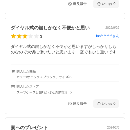
違反報告
いいね
0
ダイヤル式の鍵しかなく不便かと思います…
2022/9/29
3
tos********
さん
ダイヤル式の鍵しかなく不便かと思いますがしっかりしも
のなので大切に使いたいと思います　空でも少し重いです
購入した商品
カラー/オニックスブラック、サイズ/S
購入したストア
スーツケースと旅行かばんの夢市場
違反報告
いいね
0
妻へのプレゼント
2024/2/6