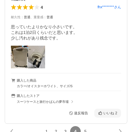
4
fhx********
さん
耐久性
：
普通
、
重量感
：
普通
思っていたよりかなり小さいです。

これは1泊2日くらいだと思います。

少し汚れがあり残念です。
購入した商品
カラー/オイスターホワイト、サイズ/S
購入したストア
スーツケースと旅行かばんの夢市場
違反報告
いいね
2
1
2
3
4
5