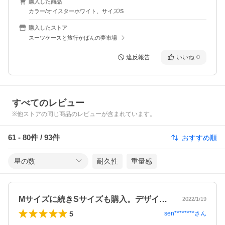
購入した商品
カラー/オイスターホワイト、サイズ/S
購入したストア
スーツケースと旅行かばんの夢市場
違反報告
いいね
0
すべてのレビュー
※他ストアの同じ商品のレビューが含まれています。
61
-
80
件 /
93
件
おすすめ順
星の数
耐久性
重量感
Mサイズに続きSサイズも購入。デザイン…
2022/1/19
5
sen********
さん