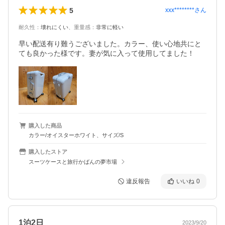
5
xxx********
さん
耐久性
：
壊れにくい
、
重量感
：
非常に軽い
早い配送有り難うございました。カラー、使い心地共にと
ても良かった様です。妻が気に入って使用してました！
購入した商品
カラー/オイスターホワイト、サイズ/S
購入したストア
スーツケースと旅行かばんの夢市場
違反報告
いいね
0
1泊2日
2023/9/20