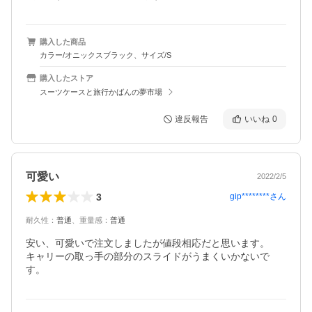
購入した商品
カラー/オニックスブラック、サイズ/S
購入したストア
スーツケースと旅行かばんの夢市場
違反報告
いいね
0
可愛い
2022/2/5
3
gip********
さん
耐久性
：
普通
、
重量感
：
普通
安い、可愛いで注文しましたが値段相応だと思います。

キャリーの取っ手の部分のスライドがうまくいかないで
す。