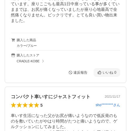
ています。座りこごちも最高1日中座っている事が多くてい
ままでは、お尻が痛くなっていましたが座り心地最高で全
然痛くなりません。ビックリです。とても良い買い物出来
ました。
購入した商品
カラー/ブルー
購入したストア
CRADLE-KOBE
違反報告
いいね
0
コンパクト車いすにジャストフィット
2021/11/17
5
sho********
さん
車いす生活になった父がお尻が痛いようなので低反発のも
のを敷いていたがやはり時間がたつと痛いようなので、ゲ
ルクッションにしてみました。
