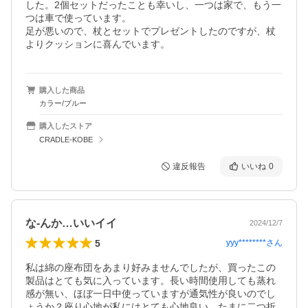
した。2個セットだったことも幸いし、一つは家で、もう一
つは車で使っています。

足が悪いので、杖とセットでプレゼントしたのですが、杖
よりクッションに喜んでいます。
購入した商品
カラー/ブルー
購入したストア
CRADLE-KOBE
違反報告
いいね
0
な-んか…いいイイ
2024/12/7
5
yyy********
さん
私は綿の座布団をあまり好みませんでしたが、買ったこの
製品はとても気に入っています。長い時間使用しても蒸れ
感が無い、ほぼ一日中使っていますが通気性が良いのでし
ょうか？座り心地が私にはとても心地良い。たまに二つ折