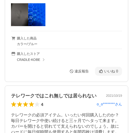
購入した商品
カラー/ブルー
購入したストア
CRADLE-KOBE
違反報告
いいね
0
テレワークではこれ無しでは居られない
2021/10/19
4
o_o********
さん
テレワークの必須アイテム。いったい何回購入したのか？
毎日テレワーク中使い続けると三ヶ月でヘタって来ます。
カバーを開けると切れてて支えられないのでしょう。故に
ハードに毎日何時間も使用すると年間四枚は消費します。