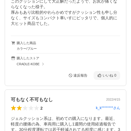
このクッションにして大正解だったようで、お尻が痛くな
らなくなった様子。

厚みもあり比較的やわらかめですがクッション性も申し分
なく、サイズもコンパクト車いすにピッタリで、個人的に
大ヒット商品でした。
購入した商品
カラー/ブルー
購入したストア
CRADLE-KOBE
違反報告
いいね
0
可もなく不可もなし
2022/4/15
2
k_k********
さん
ジェルクッション系は、初めての購入になります。最近、
軽度の腰痛の為、車両用に購入し1週間の使用経過報告で
す。30分程度運転では若干軽減されてる程度に感じます。3