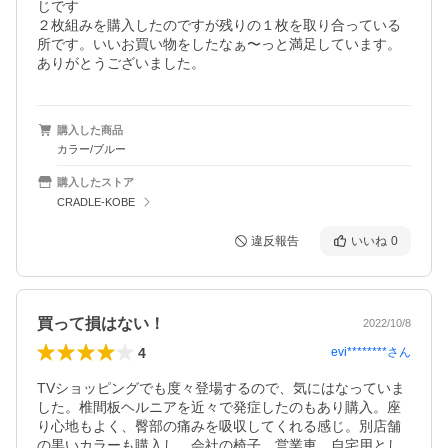
じです

２枚組みを購入したのですが残りの１枚を取り合っている
所です。いいお買い物をしたなぁ〜っと満足しています。
ありがとうございました。
購入した商品
カラー/ブルー
購入したストア
CRADLE-KOBE
違反報告
いいね
0
買って損はない！
2022/10/8
4
evi********
さん
TVショッピングでも度々登場するので、気にはなっていま
した。椎間板ヘルニアを近々で発症したのもあり購入。座
り心地もよく、臀部の痛みを吸収してくれる感じ。別店舗
の黒いカラーも購入し、会社の椅子、営業車、自宅用とし