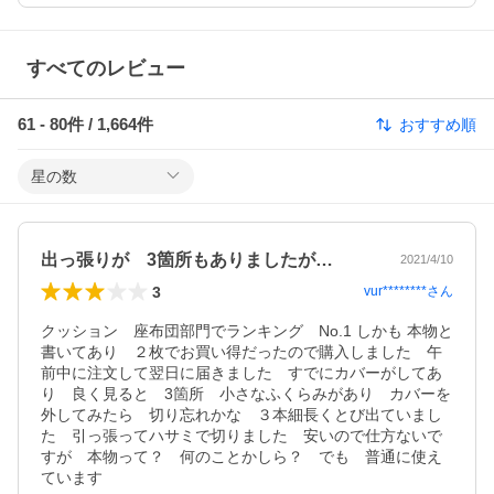
すべてのレビュー
61
-
80
件 /
1,664
件
おすすめ順
星の数
出っ張りが 3箇所もありましたが…
2021/4/10
3
vur********
さん
クッション　座布団部門でランキング　No.1 しかも 本物と
書いてあり　２枚でお買い得だったので購入しました　午
前中に注文して翌日に届きました　すでにカバーがしてあ
り　良く見ると　3箇所　小さなふくらみがあり　カバーを
外してみたら　切り忘れかな　３本細長くとび出ていまし
た　引っ張ってハサミで切りました　安いので仕方ないで
すが　本物って？　何のことかしら？　でも　普通に使え
ています