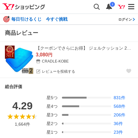
i
毎日引けるくじ 今すぐ挑戦
ログイン
商品レビュー
【クーポンでさらにお得】 ジェルクッション 2枚 ゲルクッション 座布団 本物 ハニカム カバー 車 椅子 低反発 腰痛 骨盤矯正 衝撃吸収 座椅子
3,080
円
CRADLE-KOBE
レビューを投稿する
総合評価
星
5
つ
831
件
4.29
星
4
つ
568
件
星
3
つ
206
件
星
2
つ
36
件
1,664
件
星
1
つ
23
件