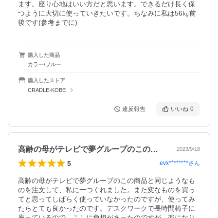
ます。座り心地はいい方だと思います。できるだけ長く保
つように大切に使っていきたいです。ちなみに私は56㎏前
後です(参考までに)
購入した商品
カラー/ブルー
購入したストア
CRADLE-KOBE
違反報告
いいね
0
高齢の母がテレビで夢グループのこの商品…
2023/9/18
5
evx********
さん
高齢の母がテレビで夢グループのこの商品と同じようなも
のを注文して、私に一つくれました。また変なものを買っ
てと思ってしばらく使っていなかったのですが、使ってみ
たらとても良かったのです。デスクワークで長時間椅子に
座っているので、こしに負担があったのですが、楽になり