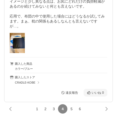
イメージと少し異なる点は、お尻にどれだけの負担軽減が
あるのか続けてみないと何とも言えないです。

応用で、布団の中で使用した場合にはどうなるか試してみ
ます。まぁ、枕の関係もあるしなんとも言えないです
が…。
購入した商品
カラー/ブルー
購入したストア
CRADLE-KOBE
違反報告
いいね
0
1
2
3
4
5
6