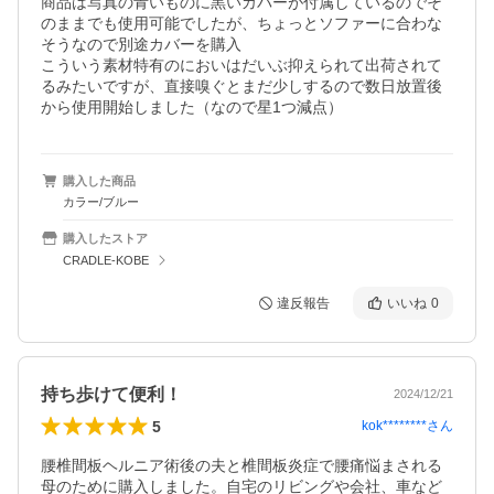
商品は写真の青いものに黒いカバーが付属しているのでそ
のままでも使用可能でしたが、ちょっとソファーに合わな
そうなので別途カバーを購入

こういう素材特有のにおいはだいぶ抑えられて出荷されて
るみたいですが、直接嗅ぐとまだ少しするので数日放置後
から使用開始しました（なので星1つ減点）
購入した商品
カラー/ブルー
購入したストア
CRADLE-KOBE
違反報告
いいね
0
持ち歩けて便利！
2024/12/21
5
kok********
さん
腰椎間板ヘルニア術後の夫と椎間板炎症で腰痛悩まされる
母のために購入しました。自宅のリビングや会社、車など