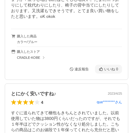
りにして枕代わりにしたり、椅子の背中当てにしたりして
おります。又洗濯もできそうです。とてま良い買い物をし
たと思います。oK okok
購入した商品
カラー/ブルー
購入したストア
CRADLE-KOBE
違反報告
いいね
0
とにかく安いですね♪
2023/4/25
4
que********
さん
すぐに送られてきて梱包もきちんとされていました。以前
使用していた物は3800円くらいだったのですが、それでも
１年半ほどでクッション性がなくなり処分しました。こち
らの商品はこのお値段で１年保ってくれたら充分だと思い