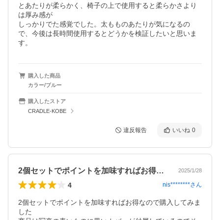
とあたりが柔らかく、椅子の上で使用すると柔らかさより
は厚み感が

しっかりでた感覚でした。太もものあたりが気になるの
で、今後は長時間使用するとどうかを検証したいと思いま
す。
購入した商品
カラー/ブルー
購入したストア
CRADLE-KOBE
違反報告
いいね
0
2個セットでポイントを加味すればお得な…
2025/1/28
4
nis********
さん
2個セットでポイントを加味すればお得なので購入してみま
した
