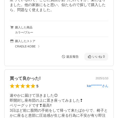
ました。他の家族にもと思い、似たもので探して購入した
ら、問題なく使えました。
購入した商品
カラー/ブルー
購入したストア
CRADLE-KOBE
違反報告
いいね
0
買って良かった!
2025/1/10
5
kar********
さん
速やかに届けて頂きました😊

即開封し座布団の上に置き座ってみました❢

ベリーグッドです❣最高‼️

3日ほど前に股間の手術をして帰って来たばかりで、椅子と
かに座ると患部に圧迫感が生じ座る行為に不安が有り即注