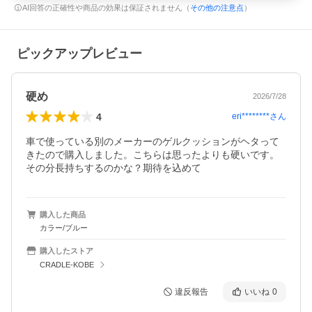
AI回答の正確性や商品の効果は保証されません（
その他の注意点
）
ピックアップレビュー
硬め
2026/7/28
4
eri********
さん
車で使っている別のメーカーのゲルクッションがヘタって
きたので購入しました。こちらは思ったよりも硬いです。
その分長持ちするのかな？期待を込めて
購入した商品
カラー/ブルー
購入したストア
CRADLE-KOBE
違反報告
いいね
0