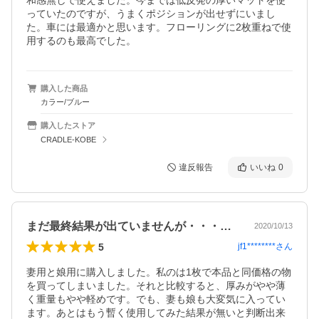
和感無しで使えました。今までは低反発の厚いマットを使
っていたのですが、うまくポジションが出せずにいまし
た。車には最適かと思います。フローリングに2枚重ねで使
用するのも最高でした。
購入した商品
カラー/ブルー
購入したストア
CRADLE-KOBE
違反報告
いいね
0
まだ最終結果が出ていませんが・・・・・。
2020/10/13
5
jf1********
さん
妻用と娘用に購入しました。私のは1枚で本品と同価格の物
を買ってしまいました。それと比較すると、厚みがやや薄
く重量もやや軽めです。でも、妻も娘も大変気に入ってい
ます。あとはもう暫く使用してみた結果が無いと判断出来