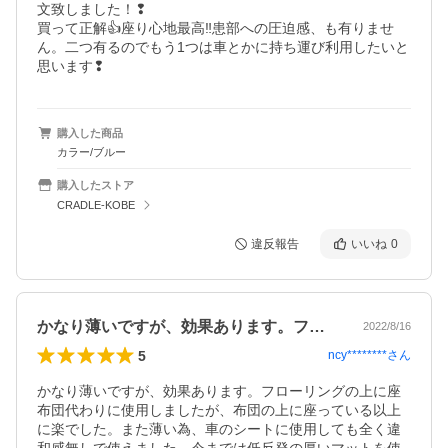
文致しました！❢

買って正解👍座り心地最高‼️患部への圧迫感、も有りませ
ん。二つ有るのでもう1つは車とかに持ち運び利用したいと
思います❢
購入した商品
カラー/ブルー
購入したストア
CRADLE-KOBE
違反報告
いいね
0
かなり薄いですが、効果あります。フロー…
2022/8/16
5
ncy********
さん
かなり薄いですが、効果あります。フローリングの上に座
布団代わりに使用しましたが、布団の上に座っている以上
に楽でした。また薄い為、車のシートに使用しても全く違