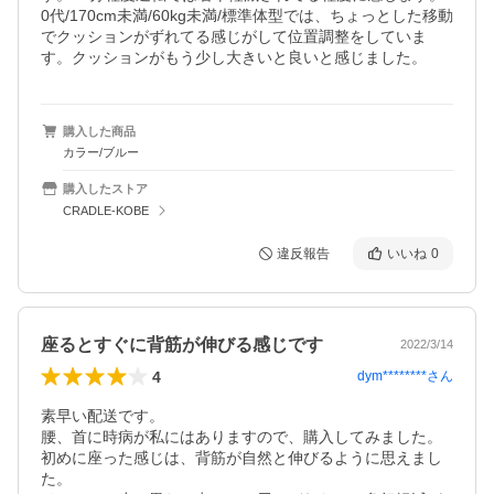
0代/170cm未満/60kg未満/標準体型では、ちょっとした移動
でクッションがずれてる感じがして位置調整をしていま
す。クッションがもう少し大きいと良いと感じました。
購入した商品
カラー/ブルー
購入したストア
CRADLE-KOBE
違反報告
いいね
0
座るとすぐに背筋が伸びる感じです
2022/3/14
4
dym********
さん
素早い配送です。

腰、首に時病が私にはありますので、購入してみました。
初めに座った感じは、背筋が自然と伸びるように思えまし
た。
