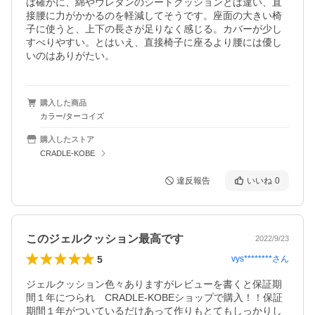
は確かに、綿やウレタンのシートクッションとは違い、直
接腰に力がかかるのを軽減してそうです。座面の大きい椅
子に使うと、上下の長さが足りなく感じる。カバーが少し
すべりやすい。とはいえ、直接椅子に座るより腰には優し
いのはありがたい。
購入した商品
カラー/ターコイズ
購入したストア
CRADLE-KOBE
違反報告
いいね
0
このジェルクッション最高です
2022/9/23
5
vys********
さん
ジェルクッション色々ありますがレビューを書くと保証期
間１年につられ　CRADLE-KOBEショップで購入！！保証
期間１年がついているだけあって作りもとてもしっかりし