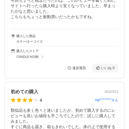
今回ちょっと残念だったのは、このレビューを書くために
サイトへ行ったら購入時より安くなっていました。早まっ
たかなと思いました。

こちらもちょっと衝動買いだったかもですね。
購入した商品
カラー/ターコイズ
購入したストア
CRADLE-KOBE
違反報告
いいね
0
初めての購入
2022/3/21
4
lsp********
さん
類似品も多く色々と迷いましたが、初めて購入するのにレ
ビューも良いお値段も手ごろでしたので、試しに購入して
みました。

すぐに商品も届き、箱もきれいでした。床の上で使用する