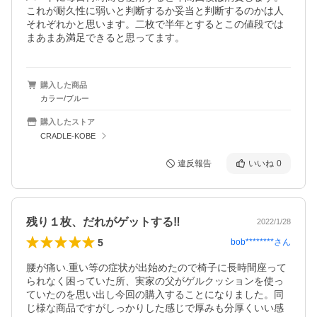
これが耐久性に弱いと判断するか妥当と判断するのかは人
それぞれかと思います。二枚で半年とするとこの値段では
まあまあ満足できると思ってます。
購入した商品
カラー/ブルー
購入したストア
CRADLE-KOBE
違反報告
いいね
0
残り１枚、だれがゲットする‼️
2022/1/28
5
bob********
さん
腰が痛い.重い等の症状が出始めたので椅子に長時間座って
られなく困っていた所、実家の父がゲルクッションを使っ
ていたのを思い出し今回の購入することになりました。同
じ様な商品ですがしっかりした感じで厚みも分厚くいい感