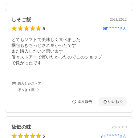
しそご飯
2021/12/12
5
pjf********
さん
とてもソフトで美味しく食べました

梱包もきちっとされ良かったです

また購入したいと思います

倍々ストアーで買いたかったのでこのショップ

購入したストア
ほっきょ庵
違反報告
いいね
0
故郷の味
2022/1/10
5
yo_********
さん