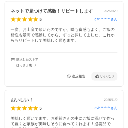
ネットで見つけて感激！リピートします
2025/5/29
5
gsl********
さん
一度、お土産で頂いたのですが、味も食感もよく、ご飯の
相性も最高で感動してから、ずっと探してました。これか
らもリピートして美味しく頂きます。
購入したストア
ほっきょ庵
違反報告
いいね
0
おいしい！
2025/11/9
5
evi********
さん
美味しく頂いてます。お稲荷さんの中にご飯に混ぜて作っ
て置くと家族が美味しそうに食べてくれます！必需品で