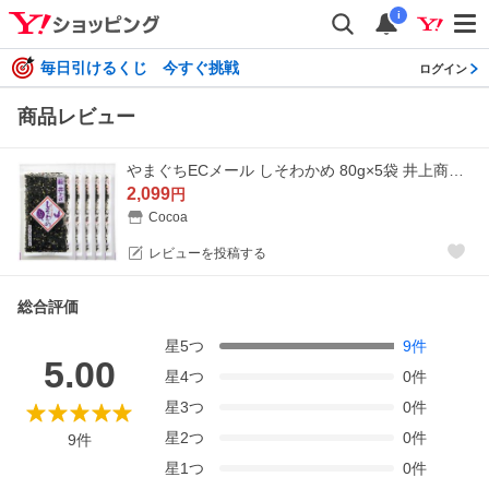
i
毎日引けるくじ 今すぐ挑戦
ログイン
商品レビュー
やまぐちECメール しそわかめ 80g×5袋 井上商店 萩井上 山口県 ソフトふりかけ わかめ ふりかけ おにぎり お弁当 ご飯のお供 人気 お中元
2,099
円
Cocoa
レビューを投稿する
総合評価
星
5
つ
9
件
5.00
星
4
つ
0
件
星
3
つ
0
件
星
2
つ
0
件
9
件
星
1
つ
0
件