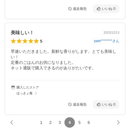
違反報告
いいね
0
美味しい！
2023/12/13
5
yam********
さん
早速いただきました。新鮮な香りがします。とても美味し
い！

定番のごはんのお供になりました。

ネット通販で購入できるのがありがたいです。
購入したストア
ほっきょ庵
違反報告
いいね
0
1
2
3
4
5
6