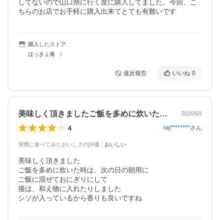
してないので山口県に行く度に購入してました。今回、こ
ちらのお店でお手軽に購入出来てとても有難いです
購入したストア
ほっきょ庵
違反報告
いいね
0
美味しく頂きましたご飯を多めに炊いた時…
2026/5/2
4
raj********
さん
実際に食べてみたおいしさの評価
：
おいしい
美味しく頂きました

ご飯を多めに炊いた時は、次の日の朝用に

ご飯に混ぜておにぎりにして

後は、和え物に入れたりしました

シソが入っているから香りも良いですね