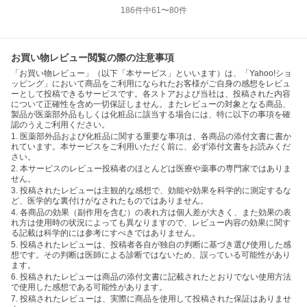
186
件中
61
〜
80
件
お買い物レビュー閲覧の際の注意事項
「お買い物レビュー」（以下「本サービス」といいます）は、「Yahoo!ショ
ッピング」において商品をご利用になられたお客様がご自身の感想をレビュ
ーとして投稿できるサービスです。各ストアおよび当社は、投稿された内容
について正確性を含め一切保証しません。またレビューの対象となる商品、
製品が医薬部外品もしくは化粧品に該当する場合には、特に以下の事項を確
認のうえご利用ください。
1. 医薬部外品および化粧品に関する重要な事項は、各商品の添付文書に書か
れています。本サービスをご利用いただく前に、必ず添付文書をお読みくだ
さい。
2. 本サービスのレビュー投稿者のほとんどは医療や薬事の専門家ではありま
せん。
3. 投稿されたレビューは主観的な感想で、効能や効果を科学的に測定するな
ど、医学的な裏付けがなされたものではありません。
4. 各商品の効果（副作用を含む）の表れ方は個人差が大きく、また効果の表
れ方は使用時の状況によっても異なりますので、レビュー内容の効果に関す
る記載は科学的には参考にすべきではありません。
5. 投稿されたレビューは、投稿者各自が独自の判断に基づき選び使用した感
想です。その判断は医師による診断ではないため、誤っている可能性があり
ます。
6. 投稿されたレビューは商品の添付文書に記載されたとおりでない使用方法
で使用した感想である可能性があります。
7. 投稿されたレビューは、実際に商品を使用して投稿された保証はありませ