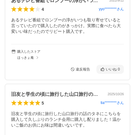
あるテレビ番組でロンブーの淳がいつも取…
2022/9/12
4
yyo********
さん
あるテレビ番組でロンブーの淳がいつも取り寄せていると
言っていたので購入したのがきっかけ。実際に食べたら大
変いい味だったのでリピート購入です。
購入したストア
ほっきょ庵
違反報告
いいね
0
旧友と学生の頃に旅行した山口旅行の話の…
2025/10/26
5
tia********
さん
旧友と学生の頃に旅行した山口旅行の話のタネにこちらを
購入して久しぶりのランチ会用に購入し配りました！温か