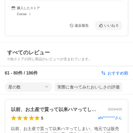
購入したストア
Cocoa
違反報告
いいね
0
すべてのレビュー
※他ストアの同じ商品のレビューが含まれています。
61
-
80
件 /
186
件
おすすめ順
星の数
実際に食べてみたおいしさの評価
以前、お土産で貰って以来ハマってしまい…
2024/4/25
5
ahi********
さん
以前、お土産で貰って以来ハマってしまい、地元では販売