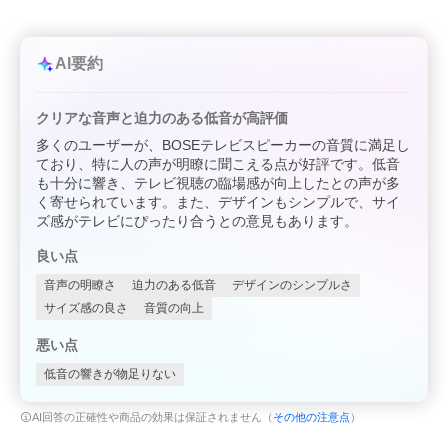
AI要約
クリアな音声と迫力のある低音が高評価
多くのユーザーが、BOSEテレビスピーカーの音質に満足し
ており、特に人の声が明瞭に聞こえる点が好評です。低音
も十分に響き、テレビ視聴の臨場感が向上したとの声が多
く寄せられています。また、デザインもシンプルで、サイ
ズ感がテレビにぴったり合うとの意見もあります。
良い点
音声の明瞭さ
迫力のある低音
デザインのシンプルさ
サイズ感の良さ
音質の向上
悪い点
低音の響きが物足りない
AI回答の正確性や商品の効果は保証されません（
その他の注意点
）