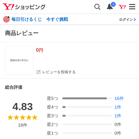
i
毎日引けるくじ 今すぐ挑戦
ログイン
商品レビュー
0
円
レビューを投稿する
総合評価
星
5
つ
16
件
4.83
星
4
つ
1
件
星
3
つ
1
件
星
2
つ
0
件
18
件
星
1
つ
0
件