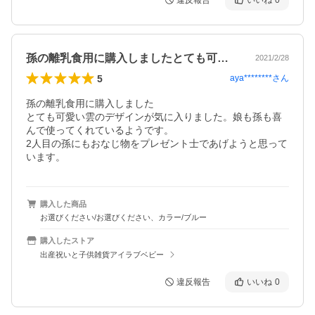
違反報告
いいね
0
孫の離乳食用に購入しましたとても可愛い…
2021/2/28
5
aya********
さん
孫の離乳食用に購入しました

とても可愛い雲のデザインが気に入りました。娘も孫も喜
んで使ってくれているようです。

2人目の孫にもおなじ物をプレゼント士であげようと思って
います。
購入した商品
お選びください/お選びください、カラー/ブルー
購入したストア
出産祝いと子供雑貨アイラブベビー
違反報告
いいね
0