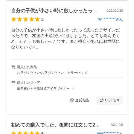
自分の子供が小さい時に欲しかったって思…
2021/10/28
5
hy_********
さん
自分の子供が小さい時に欲しかったって思ったデザインだ
ったので、友達の出産祝いに渡しました。とても喜んでく
れ、わたしも嬉しかったです。また機会があればお世話に
なりたいです。
購入した商品
お選びください/お選びください、カラー/ピンク
購入したストア
出産祝いと子供雑貨アイラブベビー
違反報告
いいね
0
初めての購入でした、夜間に注文して2日…
2022/4/9
5
mas********
さん