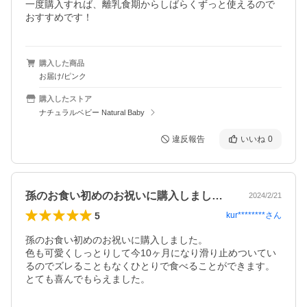
一度購入すれば、離乳食期からしばらくずっと使えるので
おすすめです！
購入した商品
お届け/ピンク
購入したストア
ナチュラルベビー Natural Baby
違反報告
いいね
0
孫のお食い初めのお祝いに購入しました。…
2024/2/21
5
kur********
さん
孫のお食い初めのお祝いに購入しました。

色も可愛くしっとりして今10ヶ月になり滑り止めついてい
るのでズレることもなくひとりで食べることができます。
とても喜んでもらえました。