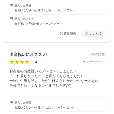
購入した商品
お選びください/お選びください、カラー/ブルー
購入したストア
出産祝いと子供雑貨アイラブベビー
違反報告
いいね
0
出産祝いにオススメ!!
2020/12/29
4
you********
さん
お友達の出産祝いでプレゼントしました！

「これ欲しかったー」と喜んでもらえました♪

一緒に中身を見ましたが、ほんとにかわいいなーと思い、
自分でも欲しくなるレベルでした(º∀º*)
購入した商品
お選びください/お選びください、カラー/ピンク