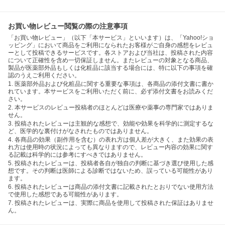
お買い物レビュー閲覧の際の注意事項
「お買い物レビュー」（以下「本サービス」といいます）は、「Yahoo!ショ
ッピング」において商品をご利用になられたお客様がご自身の感想をレビュ
ーとして投稿できるサービスです。各ストアおよび当社は、投稿された内容
について正確性を含め一切保証しません。またレビューの対象となる商品、
製品が医薬部外品もしくは化粧品に該当する場合には、特に以下の事項を確
認のうえご利用ください。
1. 医薬部外品および化粧品に関する重要な事項は、各商品の添付文書に書か
れています。本サービスをご利用いただく前に、必ず添付文書をお読みくだ
さい。
2. 本サービスのレビュー投稿者のほとんどは医療や薬事の専門家ではありま
せん。
3. 投稿されたレビューは主観的な感想で、効能や効果を科学的に測定するな
ど、医学的な裏付けがなされたものではありません。
4. 各商品の効果（副作用を含む）の表れ方は個人差が大きく、また効果の表
れ方は使用時の状況によっても異なりますので、レビュー内容の効果に関す
る記載は科学的には参考にすべきではありません。
5. 投稿されたレビューは、投稿者各自が独自の判断に基づき選び使用した感
想です。その判断は医師による診断ではないため、誤っている可能性があり
ます。
6. 投稿されたレビューは商品の添付文書に記載されたとおりでない使用方法
で使用した感想である可能性があります。
7. 投稿されたレビューは、実際に商品を使用して投稿された保証はありませ
ん。