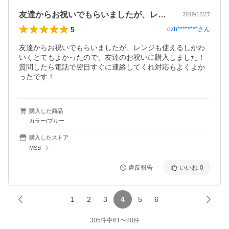
友達からお祝いでもらいましたが、レンジ…
2019/12/27
5
ozb********
さん
友達からお祝いでもらいましたが、レンジも使えるしかわ
いくとてもよかったので、友達のお祝いに購入しました！

質問したら電話で翌日すぐに連絡してくれ対応もよくよか
ったです！
購入した商品
カラー/ブルー
購入したストア
MSS
違反報告
いいね
0
1
2
3
4
5
6
305
件中
61
〜
80
件