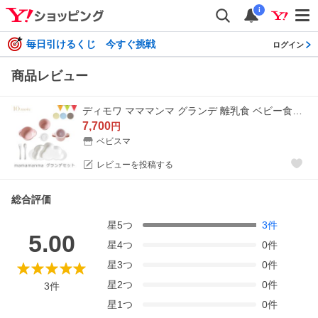
i
毎日引けるくじ 今すぐ挑戦
ログイン
商品レビュー
ディモワ マママンマ グランデ 離乳食 ベビー食器 出産祝い おしゃれ ディモア 10mois mamamanma grande フィセル 日本製 ブルー ピンク バニラ トープ
7,700
円
ベビスマ
レビューを投稿する
総合評価
星
5
つ
3
件
5.00
星
4
つ
0
件
星
3
つ
0
件
星
2
つ
0
件
3
件
星
1
つ
0
件