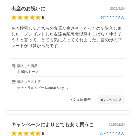
出産のお祝いに
2026/5/24
5
cgf********
さん
色々検索してこちらの食器が良さそうだったので購入しま
した。プレゼントした友達も離乳食以降もしばらく使えそ
う！と言って、とても気に入ってくれました。雲の形のプ
レートが可愛かったです。
購入した商品
お届け/トープ
購入したストア
ナチュラルベビー Natural Baby
違反報告
いいね
0
キャンペーンによりとても安く買うことが…
2020/11/24
5
yuk********
さん