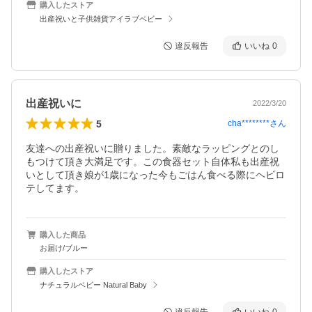
購入したストア
出産祝いと子供雑貨アイラブベビー
違反報告
いいね
0
出産祝いに
2022/3/20
5
cha********
さん
友達への出産祝いに贈りました。素敵なラッピングとのし
もつけて頂き大満足です。この食器セット自体私も出産祝
いとして頂き娘が1歳になった今もごはん食べる際にヘビロ
テしてます。
購入した商品
お届け/ブルー
購入したストア
ナチュラルベビー Natural Baby