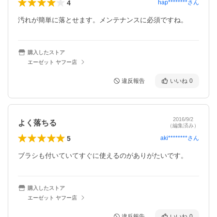
4
hap********
さん
汚れが簡単に落とせます。メンテナンスに必須ですね。
購入したストア
エーゼット ヤフー店
違反報告
いいね
0
2016/9/2
よく落ちる
（編集済み）
5
aki********
さん
ブラシも付いていてすぐに使えるのがありがたいです。
購入したストア
エーゼット ヤフー店
違反報告
いいね
0