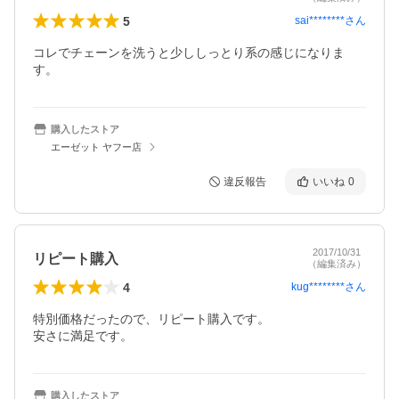
5
sai********
さん
コレでチェーンを洗うと少ししっとり系の感じになりま
す。
購入したストア
エーゼット ヤフー店
違反報告
いいね
0
2017/10/31
リピート購入
（編集済み）
4
kug********
さん
特別価格だったので、リピート購入です。

安さに満足です。
購入したストア