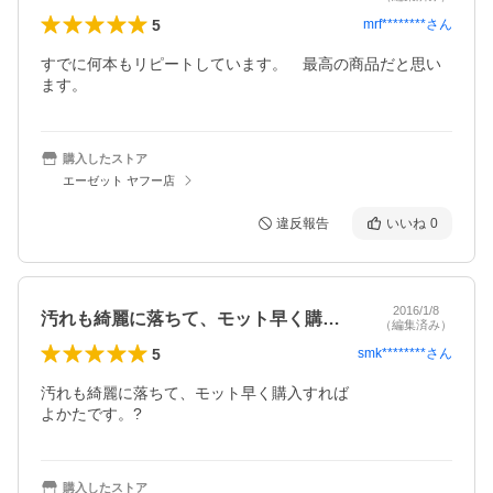
5
mrf********
さん
すでに何本もリピートしています。　最高の商品だと思い
ます。
購入したストア
エーゼット ヤフー店
違反報告
いいね
0
2016/1/8
汚れも綺麗に落ちて、モット早く購入すれ…
（編集済み）
5
smk********
さん
汚れも綺麗に落ちて、モット早く購入すれば

よかたです。?
購入したストア