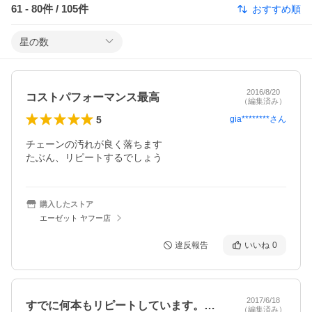
61
-
80
件 /
105
件
おすすめ順
星の数
2016/8/20
コストパフォーマンス最高
（編集済み）
5
gia********
さん
チェーンの汚れが良く落ちます

たぶん、リピートするでしょう
購入したストア
エーゼット ヤフー店
違反報告
いいね
0
2017/6/18
すでに何本もリピートしています。最高の…
（編集済み）