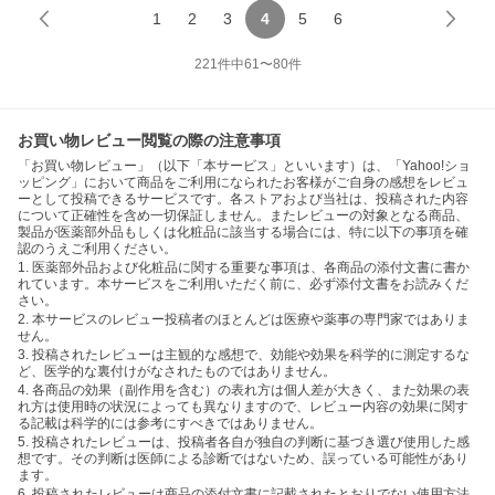
1
2
3
4
5
6
221
件中
61
〜
80
件
お買い物レビュー閲覧の際の注意事項
「お買い物レビュー」（以下「本サービス」といいます）は、「Yahoo!ショ
ッピング」において商品をご利用になられたお客様がご自身の感想をレビュ
ーとして投稿できるサービスです。各ストアおよび当社は、投稿された内容
について正確性を含め一切保証しません。またレビューの対象となる商品、
製品が医薬部外品もしくは化粧品に該当する場合には、特に以下の事項を確
認のうえご利用ください。
1. 医薬部外品および化粧品に関する重要な事項は、各商品の添付文書に書か
れています。本サービスをご利用いただく前に、必ず添付文書をお読みくだ
さい。
2. 本サービスのレビュー投稿者のほとんどは医療や薬事の専門家ではありま
せん。
3. 投稿されたレビューは主観的な感想で、効能や効果を科学的に測定するな
ど、医学的な裏付けがなされたものではありません。
4. 各商品の効果（副作用を含む）の表れ方は個人差が大きく、また効果の表
れ方は使用時の状況によっても異なりますので、レビュー内容の効果に関す
る記載は科学的には参考にすべきではありません。
5. 投稿されたレビューは、投稿者各自が独自の判断に基づき選び使用した感
想です。その判断は医師による診断ではないため、誤っている可能性があり
ます。
6. 投稿されたレビューは商品の添付文書に記載されたとおりでない使用方法