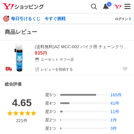
i
毎日引けるくじ 今すぐ挑戦
ログイン
商品レビュー
(送料無料)AZ MCC-002 バイク用 チェーンクリーナー パワーゾル スプレー 650ml/送料無料(北海道・沖縄・離島除く)
935
円
エーゼット ヤフー店
レビューを投稿する
総合評価
星
5
つ
165
件
4.65
星
4
つ
41
件
星
3
つ
11
件
星
2
つ
1
件
221
件
星
1
つ
3
件