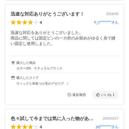
迅速な対応ありがとうございます！
2019/4/9
4
h_c********
さん
迅速な対応をありがとうございました。

商品に関しては固定ピンの一カ所のみ留めがゆるく糸で縫
い固定し使用しました。
購入した商品
カラー/2N ナチュラルブラック
購入したストア
ウィッグと和装つけ毛のアゼリア
違反報告
いいね
1
色々試して今までは気に入った物がありま…
2023/10/17
4
juj********
さん