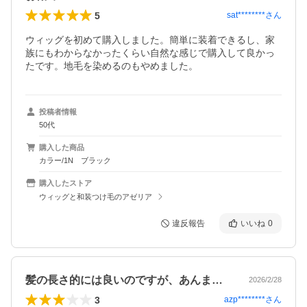
5
sat********
さん
ウィッグを初めて購入しました。簡単に装着できるし、家
族にもわからなかったくらい自然な感じで購入して良かっ
たです。地毛を染めるのもやめました。
投稿者情報
50代
購入した商品
カラー/1N ブラック
購入したストア
ウィッグと和装つけ毛のアゼリア
違反報告
いいね
0
髪の長さ的には良いのですが、あんまり前…
2026/2/28
3
azp********
さん