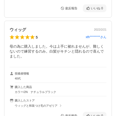
違反報告
いいね
0
ウィッグ
2022/2/21
5
xth********
さん
母の為に購入しました。今は上手に被れませんが、難しく
ないので練習するのみ。白髪がキチンと隠れるので喜んで
ました。
投稿者情報
40代
購入した商品
カラー/2N ナチュラルブラック
購入したストア
ウィッグと和装つけ毛のアゼリア
違反報告
いいね
0