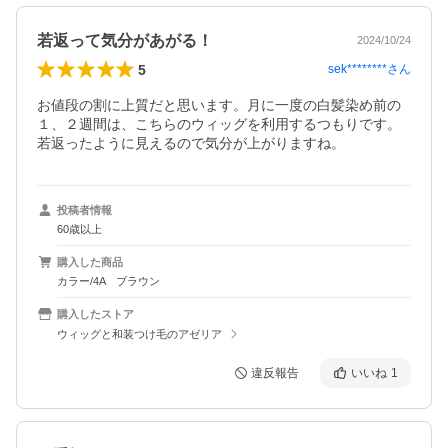
若返って気分があがる！
2024/10/24
5
sek********
さん
お値段の割に上質だと思います。月に一度の白髪染め前の
１、２週間は、こちらのウィッグを利用するつもりです。
若返ったように見えるので気分が上がりますね。
投稿者情報
60歳以上
購入した商品
カラー/4A ブラウン
購入したストア
ウィッグと和装つけ毛のアゼリア
違反報告
いいね
1