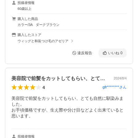
投稿者情報
60歳以上
購入した商品
カラー/3A ダークブラウン
購入したストア
ウィッグと和装つけ毛のアゼリア
違反報告
いいね
0
美容院で前髪をカットしてもらい、とても…
2024/8/4
4
gfr********
さん
美容院で前髪をカットしてもらい、とても自然に馴染みま
した。

お手頃価格ですが、生え際や分け目などよく出来ていると
思います。
投稿者情報