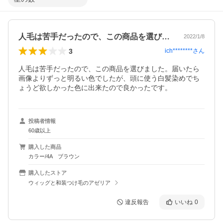
人毛は苦手だったので、この商品を選びま…
2022/1/8
3
ich********
さん
人毛は苦手だったので、この商品を選びました。届いたら
画像よりずっと明るい色でしたが、頭に使う白髪染めでち
ょうど欲しかった色に出来たので良かったです。
投稿者情報
60歳以上
購入した商品
カラー/4A ブラウン
購入したストア
ウィッグと和装つけ毛のアゼリア
違反報告
いいね
0