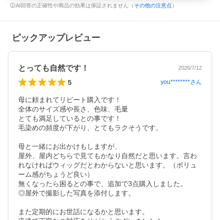
AI回答の正確性や商品の効果は保証されません（
その他の注意点
）
ピックアップレビュー
とっても自然です！
2026/7/12
5
you********
さん
母に頼まれてリピート購入です！

全体のサイズ感や長さ、色味、毛量

とても満足しているとの事です！

毛染めの頻度が下がり、とてもラクそうです。

母と一緒にお出かけもしますが、

屋外、屋内どちらで見てもかなり自然だと思います。言わ
れなければウィッグだとわからないと思います。（ボリュ
ーム感がちょうど良い）

無くなったら困るとの事で、追加で3点購入しました。

◎屋外で撮影した写真を添付します。

また定期的にお世話になるかと思います。
