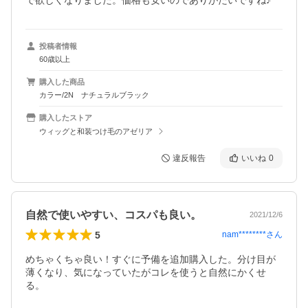
で欲しくなりました。価格も安いのでありがたいですね♪
投稿者情報
60歳以上
購入した商品
カラー/2N ナチュラルブラック
購入したストア
ウィッグと和装つけ毛のアゼリア
違反報告
いいね
0
自然で使いやすい、コスパも良い。
2021/12/6
5
nam********
さん
めちゃくちゃ良い！すぐに予備を追加購入した。分け目が
薄くなり、気になっていたがコレを使うと自然にかくせ
る。