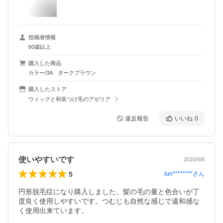
投稿者情報
60歳以上
購入した商品
カラー/3A ダークブラウン
購入したストア
ウィッグと和装つけ毛のアゼリア
違反報告
いいね
0
使いやすいです
2020/6/8
5
lun********
さん
円形脱毛症になり購入しました。髪の毛の量と色合いが丁
度良く使用しやすいです。つむじも自然な感じで違和感な
く使用出来ています。