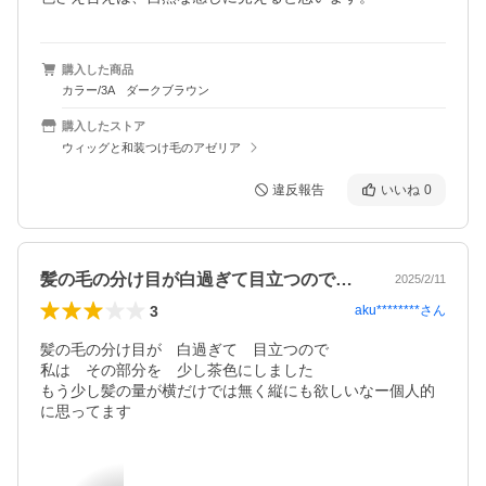
購入した商品
カラー/3A ダークブラウン
購入したストア
ウィッグと和装つけ毛のアゼリア
違反報告
いいね
0
髪の毛の分け目が白過ぎて目立つので私は…
2025/2/11
3
aku********
さん
髪の毛の分け目が　白過ぎて　目立つので

私は　その部分を　少し茶色にしました

もう少し髪の量が横だけでは無く縦にも欲しいなー個人的
に思ってます