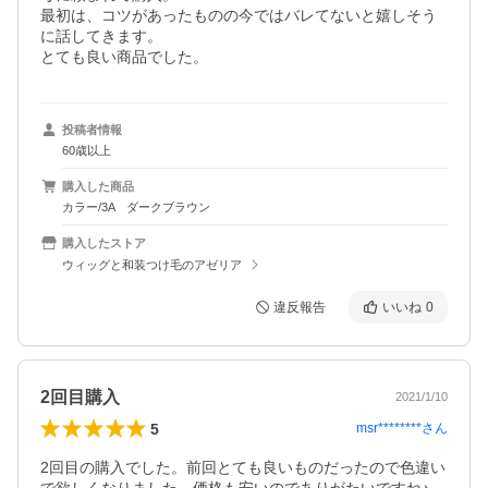
最初は、コツがあったものの今ではバレてないと嬉しそう
に話してきます。

とても良い商品でした。
投稿者情報
60歳以上
購入した商品
カラー/3A ダークブラウン
購入したストア
ウィッグと和装つけ毛のアゼリア
違反報告
いいね
0
2回目購入
2021/1/10
5
msr********
さん
2回目の購入でした。前回とても良いものだったので色違い