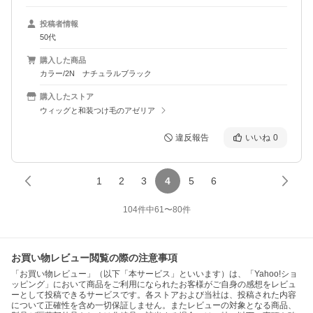
投稿者情報
50代
購入した商品
カラー/2N ナチュラルブラック
購入したストア
ウィッグと和装つけ毛のアゼリア
違反報告
いいね
0
1
2
3
4
5
6
104
件中
61
〜
80
件
お買い物レビュー閲覧の際の注意事項
「お買い物レビュー」（以下「本サービス」といいます）は、「Yahoo!ショ
ッピング」において商品をご利用になられたお客様がご自身の感想をレビュ
ーとして投稿できるサービスです。各ストアおよび当社は、投稿された内容
について正確性を含め一切保証しません。またレビューの対象となる商品、