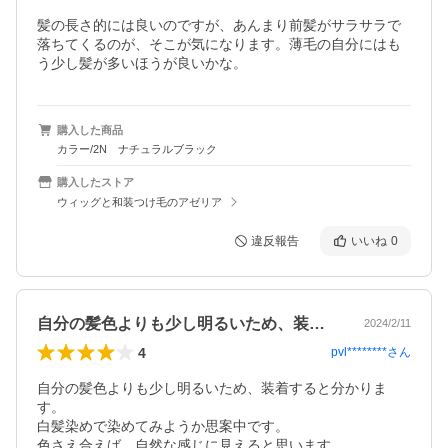
髪の長さ的には良いのですが、あんまり前髪がサラサラで
落ちてくるのが、そこが気になります。薄毛の自分にはも
う少し髪が多いほうが良いかな。
購入した商品
カラー/2N ナチュラルブラック
購入したストア
ウィッグと和装つけ毛のアゼリア
違反報告
いいね
0
自分の髪色よりも少し明るいため、装着す…
2024/2/11
4
pvl********
さん
自分の髪色よりも少し明るいため、装着すると分かりま
す。

白髪染めで染めてみようか思案中です。

色さえ合えば、自然な感じに見えると思います。