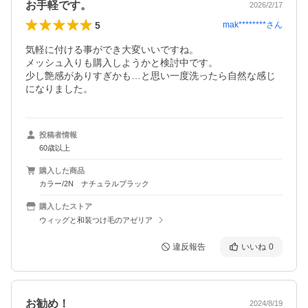
お手軽です。
2026/2/17
5
mak********
さん
気軽に付ける事ができ大変いいですね。

メッシュ入りも購入しようかと検討中です。

少し艶感がありすぎかも…と思い一度洗ったら自然な感じ
になりました。
投稿者情報
60歳以上
購入した商品
カラー/2N ナチュラルブラック
購入したストア
ウィッグと和装つけ毛のアゼリア
違反報告
いいね
0
お勧め！
2024/8/19