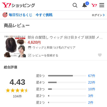
i
毎日引けるくじ 今すぐ挑戦
ログイン
商品レビュー
部分 白髪隠し ウィッグ 分け目タイプ 頭頂部 メッシュ 女性 カツラ つむじ 自然 ヘアピース つけ毛 薄毛 白髪かくし ミセス シニア 高齢者 50代 60代 70代
4,620
円
ウィッグと和装つけ毛のアゼリア
レビューを投稿する
総合評価
星
5
つ
67
件
4.43
星
4
つ
22
件
星
3
つ
10
件
星
2
つ
3
件
104
件
星
1
つ
2
件