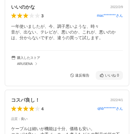
いいのかな
2022/2/9
3
mac********
さん
一年使いましたが、今、調子悪いような、時々

音が、出ない、テレビが、悪いのか、これが、悪いのか
は、分からないですが、違うの買って試します。
購入したストア
ARUSENA
違反報告
いいね
0
コスパ良し！
2022/4/1
4
qhb********
さん
品質
：
良い
ケーブルは細いが機能は十分、価格も安い。
