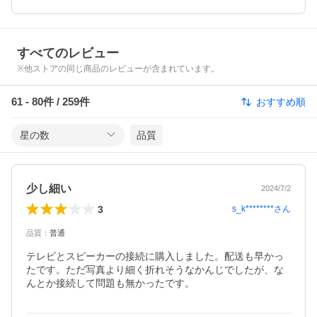
すべてのレビュー
※他ストアの同じ商品のレビューが含まれています。
61
-
80
件 /
259
件
おすすめ順
星の数
品質
少し細い
2024/7/2
3
s_k********
さん
品質
：
普通
テレビとスピーカーの接続に購入しました。配送も早かっ
たです。ただ写真より細く折れそうなかんじでしたが、な
んとか接続して問題も無かったです。