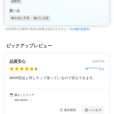
柔軟性
悪い点
耐久性に不安
曲げに注意
AI回答の正確性や商品の効果は保証されません（
その他の注意点
）
ピックアップレビュー
品質安心
2026/7/25
5
ztl********
さん
BMW部品と同じチップ使っているので安心できます。
購入したストア
ARUSENA
違反報告
いいね
0