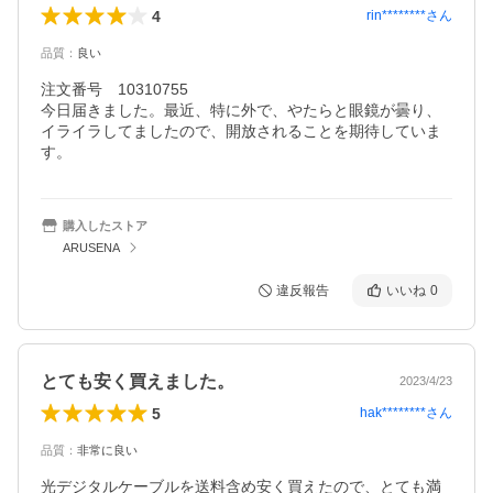
4
rin********
さん
品質
：
良い
注文番号　10310755

今日届きました。最近、特に外で、やたらと眼鏡が曇り、
イライラしてましたので、開放されることを期待していま
す。
購入したストア
ARUSENA
違反報告
いいね
0
とても安く買えました。
2023/4/23
5
hak********
さん
品質
：
非常に良い
光デジタルケーブルを送料含め安く買えたので、とても満