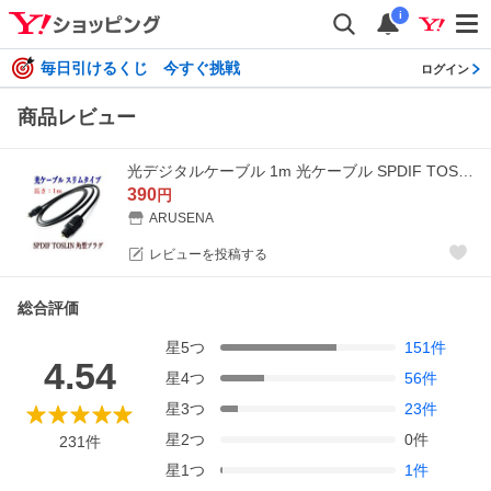
i
毎日引けるくじ 今すぐ挑戦
ログイン
商品レビュー
光デジタルケーブル 1m 光ケーブル SPDIF TOSLIN 角型プラグ オーディオケーブル
390
円
ARUSENA
レビューを投稿する
総合評価
星
5
つ
151
件
4.54
星
4
つ
56
件
星
3
つ
23
件
星
2
つ
0
件
231
件
星
1
つ
1
件