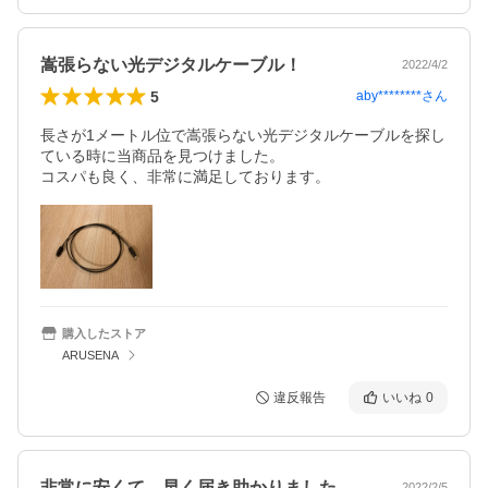
嵩張らない光デジタルケーブル！
2022/4/2
5
aby********
さん
長さが1メートル位で嵩張らない光デジタルケーブルを探し
ている時に当商品を見つけました。

コスパも良く、非常に満足しております。
購入したストア
ARUSENA
違反報告
いいね
0
非常に安くて、早く届き助かりました。色…
2022/2/5