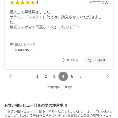
5
gra********
さん
購入して早速届きました。

サラウンドシステムに使う為に購入させていただきまし
た。

格安ですが全く問題なく良かったです(^^)
購入したストア
ARUSENA
違反報告
いいね
0
1
2
3
4
5
6
259
件中
61
〜
80
件
お買い物レビュー閲覧の際の注意事項
「お買い物レビュー」（以下「本サービス」といいます）は、「Yahoo!ショ
ッピング」において商品をご利用になられたお客様がご自身の感想をレビュ