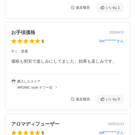
違反報告
いいね
1
お手頃価格
2026/4/10
5
lon********
さん
香り
：
普通
価格も割安で楽しみにしてました。効果も楽しみです。
購入したストア
AROMIC style ヤフー店
違反報告
いいね
0
アロマディフューザー
2025/11/14
5
syk********
さん