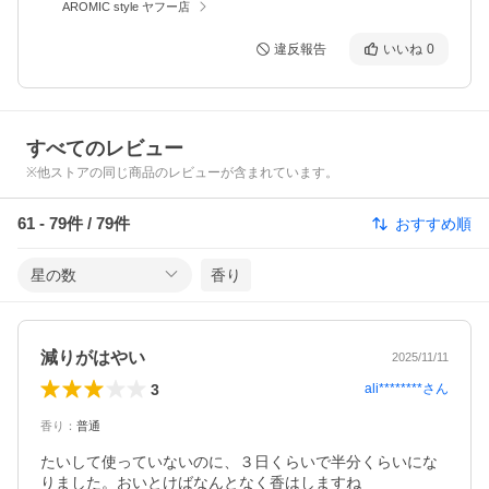
AROMIC style ヤフー店
違反報告
いいね
0
すべてのレビュー
※他ストアの同じ商品のレビューが含まれています。
61
-
79
件 /
79
件
おすすめ順
星の数
香り
減りがはやい
2025/11/11
3
ali********
さん
香り
：
普通
たいして使っていないのに、３日くらいで半分くらいにな
りました。おいとけばなんとなく香はしますね