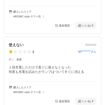
購入したストア
AROMIC style ヤフー店
違反報告
いいね
0
使えない
2024/3/15
1
tet********
さん
香り
：
普通
１回充電しただけで直ぐに使えなくなった

何度も充電を試みたがランプはついてすぐに消える
購入したストア
AROMIC style ヤフー店
違反報告
いいね
3