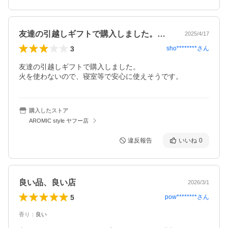
友達の引越しギフトで購入しました。火を…
2025/4/17
3
sho********
さん
友達の引越しギフトで購入しました。

火を使わないので、寝室等で安心に使えそうです。
購入したストア
AROMIC style ヤフー店
違反報告
いいね
0
良い品、良い店
2026/3/1
5
pow********
さん
香り
：
良い