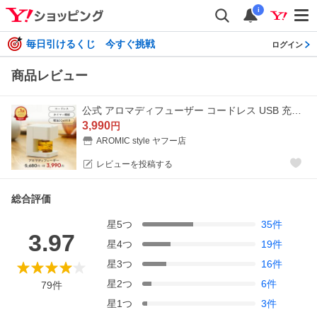
i
毎日引けるくじ 今すぐ挑戦
ログイン
商品レビュー
公式 アロマディフューザー コードレス USB 充電式 水を使わない アロミックフィット (本体+専用オイル30ml) 天然 精油 アロマ 水なし 静音
3,990
円
AROMIC style ヤフー店
レビューを投稿する
総合評価
星
5
つ
35
件
3.97
星
4
つ
19
件
星
3
つ
16
件
星
2
つ
6
件
79
件
星
1
つ
3
件