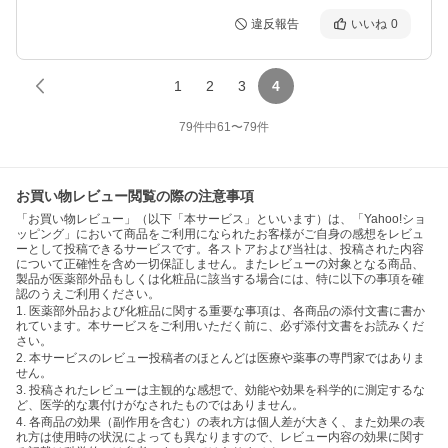
違反報告
いいね
0
1
2
3
4
79
件中
61
〜
79
件
お買い物レビュー閲覧の際の注意事項
「お買い物レビュー」（以下「本サービス」といいます）は、「Yahoo!ショ
ッピング」において商品をご利用になられたお客様がご自身の感想をレビュ
ーとして投稿できるサービスです。各ストアおよび当社は、投稿された内容
について正確性を含め一切保証しません。またレビューの対象となる商品、
製品が医薬部外品もしくは化粧品に該当する場合には、特に以下の事項を確
認のうえご利用ください。
1. 医薬部外品および化粧品に関する重要な事項は、各商品の添付文書に書か
れています。本サービスをご利用いただく前に、必ず添付文書をお読みくだ
さい。
2. 本サービスのレビュー投稿者のほとんどは医療や薬事の専門家ではありま
せん。
3. 投稿されたレビューは主観的な感想で、効能や効果を科学的に測定するな
ど、医学的な裏付けがなされたものではありません。
4. 各商品の効果（副作用を含む）の表れ方は個人差が大きく、また効果の表
れ方は使用時の状況によっても異なりますので、レビュー内容の効果に関す