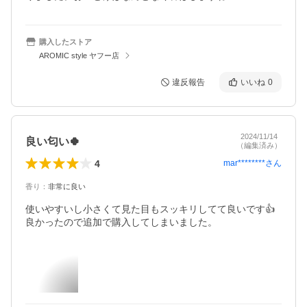
購入したストア
AROMIC style ヤフー店
違反報告
いいね
0
2024/11/14
良い匂い🍀
（編集済み）
4
mar********
さん
香り
：
非常に良い
使いやすいし小さくて見た目もスッキリしてて良いです👍

良かったので追加で購入してしまいました。