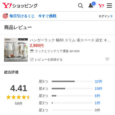
i
毎日引けるくじ 今すぐ挑戦
ログイン
商品レビュー
ハンガーラック 幅80 スリム 省スペース 頑丈 キャスター付 おしゃれ コートハンガー 棚付 大容量 衣類ハンガー 黒 MUHS-80BK SHS-80
2,980
円
ラックとインテリア通販 an-non
レビューを投稿する
総合評価
星
5
つ
32
件
4.41
星
4
つ
19
件
星
3
つ
6
件
星
2
つ
1
件
58
件
星
1
つ
0
件