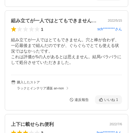
組み立てが一人ではとてもできません。穴…
2022/5/15
1
sch********
さん
組み立てが一人ではとてもできません。穴と棒が合わず、
一応最後まで組んだのですが、ぐらぐらでとても使える状
況ではなかったです。

これは評価が5の人があるとは思えません。結局バラバラに
して処分させていただきました。
購入したストア
ラックとインテリア通販 an-non
違反報告
いいね
1
上下に載せられ便利
2022/7/6
3
bun********
さん