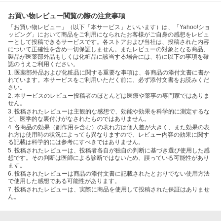
お買い物レビュー閲覧の際の注意事項
「お買い物レビュー」（以下「本サービス」といいます）は、「Yahoo!ショ
ッピング」において商品をご利用になられたお客様がご自身の感想をレビュ
ーとして投稿できるサービスです。各ストアおよび当社は、投稿された内容
について正確性を含め一切保証しません。またレビューの対象となる商品、
製品が医薬部外品もしくは化粧品に該当する場合には、特に以下の事項を確
認のうえご利用ください。
1. 医薬部外品および化粧品に関する重要な事項は、各商品の添付文書に書か
れています。本サービスをご利用いただく前に、必ず添付文書をお読みくだ
さい。
2. 本サービスのレビュー投稿者のほとんどは医療や薬事の専門家ではありま
せん。
3. 投稿されたレビューは主観的な感想で、効能や効果を科学的に測定するな
ど、医学的な裏付けがなされたものではありません。
4. 各商品の効果（副作用を含む）の表れ方は個人差が大きく、また効果の表
れ方は使用時の状況によっても異なりますので、レビュー内容の効果に関す
る記載は科学的には参考にすべきではありません。
5. 投稿されたレビューは、投稿者各自が独自の判断に基づき選び使用した感
想です。その判断は医師による診断ではないため、誤っている可能性があり
ます。
6. 投稿されたレビューは商品の添付文書に記載されたとおりでない使用方法
で使用した感想である可能性があります。
7. 投稿されたレビューは、実際に商品を使用して投稿された保証はありませ
ん。