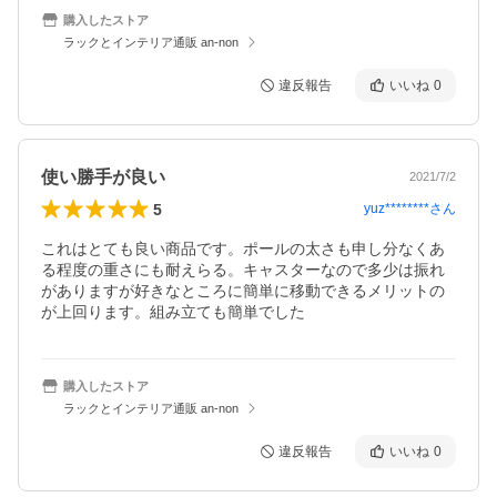
購入したストア
ラックとインテリア通販 an-non
違反報告
いいね
0
使い勝手が良い
2021/7/2
5
yuz********
さん
これはとても良い商品です。ポールの太さも申し分なくあ
る程度の重さにも耐えらる。キャスターなので多少は振れ
がありますが好きなところに簡単に移動できるメリットの
が上回ります。組み立ても簡単でした
購入したストア
ラックとインテリア通販 an-non
違反報告
いいね
0