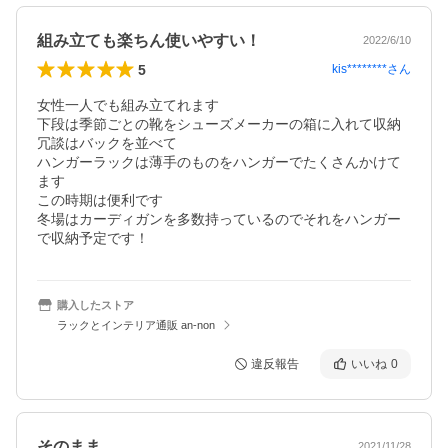
組み立ても楽ちん使いやすい！
2022/6/10
5
kis********
さん
女性一人でも組み立てれます

下段は季節ごとの靴をシューズメーカーの箱に入れて収納

冗談はバックを並べて

ハンガーラックは薄手のものをハンガーでたくさんかけて
ます

この時期は便利です

冬場はカーディガンを多数持っているのでそれをハンガー
で収納予定です！
購入したストア
ラックとインテリア通販 an-non
違反報告
いいね
0
そのまま
2021/11/28