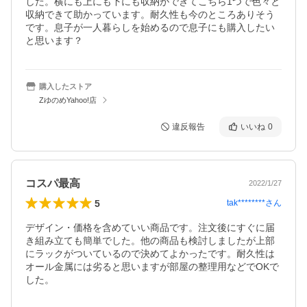
した。横にも上にも下にも収納ができてこちら1つで色々と
収納できて助かっています。耐久性も今のところありそう
です。息子が一人暮らしを始めるので息子にも購入したい
と思います？
購入したストア
ZゆのめYahoo!店
違反報告
いいね
0
コスパ最高
2022/1/27
5
tak********
さん
デザイン・価格を含めていい商品です。注文後にすぐに届
き組み立ても簡単でした。他の商品も検討しましたが上部
にラックがついているので決めてよかったです。耐久性は
オール金属には劣ると思いますが部屋の整理用などでOKで
した。