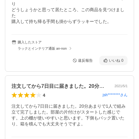
り

どうしょうかと思って居たところ、この商品を見つけまし
た

購入して持ち帰る手間も掛からずラッキーでした。
購入したストア
ラックとインテリア通販 an-non
違反報告
いいね
0
注文してから7日目に届きました。20分…
2021/5/1
4
jsh********
さん
注文してから7日目に届きました。20分あまりで1人で組み
立て完了しました。部屋の片付けがスタートした感じで
す。上の棚が使いやすいと思います。下側もバック置いた
り、箱を積んでも大丈夫そうですよ。