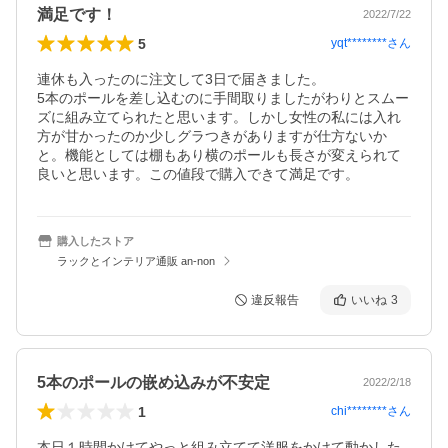
満足です！
2022/7/22
5
yqt********
さん
連休も入ったのに注文して3日で届きました。

5本のポールを差し込むのに手間取りましたがわりとスムー
ズに組み立てられたと思います。しかし女性の私には入れ
方が甘かったのか少しグラつきがありますが仕方ないか
と。機能としては棚もあり横のポールも長さが変えられて
良いと思います。この値段で購入できて満足です。
購入したストア
ラックとインテリア通販 an-non
違反報告
いいね
3
5本のポールの嵌め込みが不安定
2022/2/18
1
chi********
さん
本日１時間かけてやっと組み立てて洋服をかけて動かした