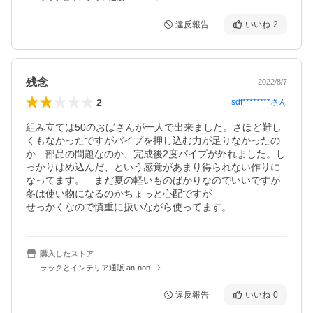
違反報告
いいね
2
残念
2022/8/7
2
sdf********
さん
組み立ては50のおばさんが一人で出来ました。さほど難し
くもなかったですがパイプを押し込む力が足りなかったの
か　部品の問題なのか、完成後2度パイプが外れました。し
っかりはめ込んだ、という感覚があまり得られない作りに
なってます。　まだ夏の軽いものばかりなのでいいですが
冬は使い物になるのかちょっと心配ですが

せっかくなので慎重に扱いながら使ってます。
購入したストア
ラックとインテリア通販 an-non
違反報告
いいね
0