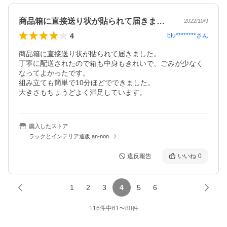
商品箱に直接送り状が貼られて届きました…
2022/10/9
4
blu********
さん
商品箱に直接送り状が貼られて届きました。

丁寧に配送されたので箱も中身もきれいで、ごみが少なく
なってよかったです。

組み立ても簡単で10分ほどでできました。

大きさもちょうどよく満足しています。
購入したストア
ラックとインテリア通販 an-non
違反報告
いいね
0
1
2
3
4
5
6
116
件中
61
〜
80
件