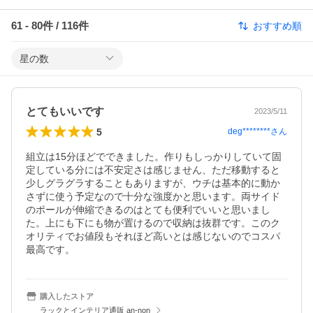
61
-
80
件 /
116
件
おすすめ順
星の数
とてもいいです
2023/5/11
5
deg********
さん
組立は15分ほどでできました。作りもしっかりしていて固
定している分には不安定さは感じません、ただ移動すると
少しグラグラすることもありますが、ウチは基本的に動か
さずに使う予定なので十分な強度かと思います。両サイド
のポールが伸縮できるのはとても便利でいいと思いまし
た。上にも下にも物が置けるので収納は抜群です。このク
オリティでお値段もそれほど高いとは感じないのでコスパ
最高です。
購入したストア
ラックとインテリア通販 an-non