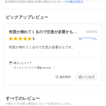
AI回答の正確性や商品の効果は保証されません（
その他の注意点
）
ピックアップレビュー
何度か倒れてくるので注意が必要かもです…
2026/7/21
5
siy********
さん
何度か倒れてくるので注意が必要かもです。
購入したストア
ラックとインテリア通販 an-non
違反報告
いいね
0
すべてのレビュー
※他ストアの同じ商品のレビューが含まれています。