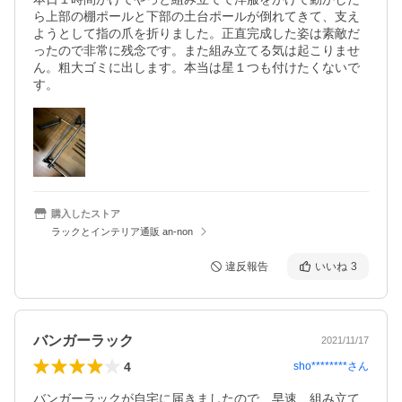
ら上部の棚ポールと下部の土台ポールが倒れてきて、支え
ようとして指の爪を折りました。正直完成した姿は素敵だ
ったので非常に残念です。また組み立てる気は起こりませ
ん。粗大ゴミに出します。本当は星１つも付けたくないで
す。
購入したストア
ラックとインテリア通販 an-non
違反報告
いいね
3
バンガーラック
2021/11/17
4
sho********
さん
バンガーラックが自宅に届きましたので、早速、組み立て