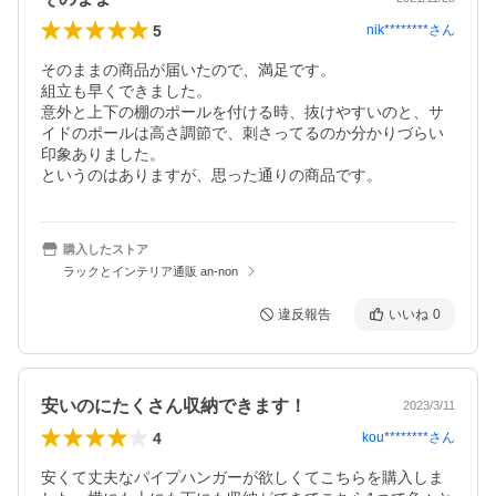
5
nik********
さん
そのままの商品が届いたので、満足です。

組立も早くできました。

意外と上下の棚のポールを付ける時、抜けやすいのと、サ
イドのポールは高さ調節で、刺さってるのか分かりづらい
印象ありました。

というのはありますが、思った通りの商品です。
購入したストア
ラックとインテリア通販 an-non
違反報告
いいね
0
安いのにたくさん収納できます！
2023/3/11
4
kou********
さん
安くて丈夫なパイプハンガーが欲しくてこちらを購入しま