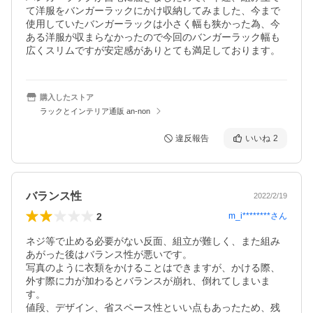
て洋服をバンガーラックにかけ収納してみました、今まで
使用していたバンガーラックは小さく幅も狭かった為、今
ある洋服が収まらなかったので今回のバンガーラック幅も
広くスリムですが安定感がありとても満足しております。
購入したストア
ラックとインテリア通販 an-non
違反報告
いいね
2
バランス性
2022/2/19
2
m_i********
さん
ネジ等で止める必要がない反面、組立が難しく、また組み
あがった後はバランス性が悪いです。

写真のように衣類をかけることはできますが、かける際、
外す際に力が加わるとバランスが崩れ、倒れてしまいま
す。

値段、デザイン、省スペース性といい点もあったため、残