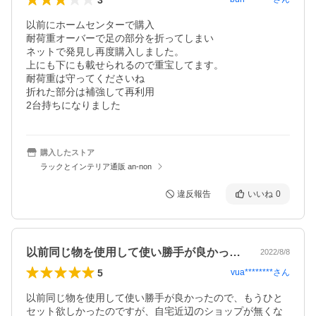
以前にホームセンターで購入

耐荷重オーバーで足の部分を折ってしまい

ネットで発見し再度購入しました。

上にも下にも載せられるので重宝してます。

耐荷重は守ってくださいね

折れた部分は補強して再利用

購入したストア
ラックとインテリア通販 an-non
違反報告
いいね
0
以前同じ物を使用して使い勝手が良かった…
2022/8/8
5
vua********
さん
以前同じ物を使用して使い勝手が良かったので、もうひと
セット欲しかったのですが、自宅近辺のショップが無くな