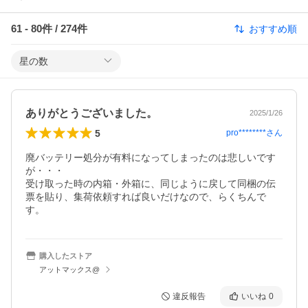
61
-
80
件 /
274
件
おすすめ順
星の数
ありがとうございました。
2025/1/26
5
pro********
さん
廃バッテリー処分が有料になってしまったのは悲しいです
が・・・

受け取った時の内箱・外箱に、同じように戻して同梱の伝
票を貼り、集荷依頼すれば良いだけなので、らくちんで
す。
購入したストア
アットマックス@
違反報告
いいね
0