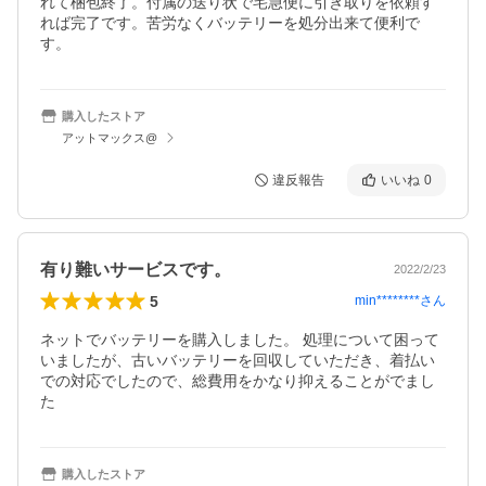
れて梱包終了。付属の送り状で宅急便に引き取りを依頼す
れば完了です。苦労なくバッテリーを処分出来て便利で
す。
購入したストア
アットマックス@
違反報告
いいね
0
有り難いサービスです。
2022/2/23
5
min********
さん
ネットでバッテリーを購入しました。 処理について困って
いましたが、古いバッテリーを回収していただき、着払い
での対応でしたので、総費用をかなり抑えることがでまし
た
購入したストア