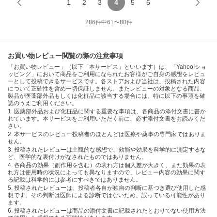
1
2
3
4
5
6
286
件中
61
〜
80
件
お買い物レビュー閲覧の際の注意事項
「お買い物レビュー」（以下「本サービス」といいます）は、「Yahoo!ショ
ッピング」において商品をご利用になられたお客様がご自身の感想をレビュ
ーとして投稿できるサービスです。各ストアおよび当社は、投稿された内容
について正確性を含め一切保証しません。またレビューの対象となる商品、
製品が医薬部外品もしくは化粧品に該当する場合には、特に以下の事項を確
認のうえご利用ください。
1. 医薬部外品および化粧品に関する重要な事項は、各商品の添付文書に書か
れています。本サービスをご利用いただく前に、必ず添付文書をお読みくだ
さい。
2. 本サービスのレビュー投稿者のほとんどは医療や薬事の専門家ではありま
せん。
3. 投稿されたレビューは主観的な感想で、効能や効果を科学的に測定するな
ど、医学的な裏付けがなされたものではありません。
4. 各商品の効果（副作用を含む）の表れ方は個人差が大きく、また効果の表
れ方は使用時の状況によっても異なりますので、レビュー内容の効果に関す
る記載は科学的には参考にすべきではありません。
5. 投稿されたレビューは、投稿者各自が独自の判断に基づき選び使用した感
想です。その判断は医師による診断ではないため、誤っている可能性があり
ます。
6. 投稿されたレビューは商品の添付文書に記載されたとおりでない使用方法