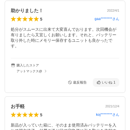
助かりました！
2022/4/1
5
gaa********
さん
処分がスムースに出来て大変喜んでおります。次回機会が
有りましたら又宜しくお願いします。それと、バッテリー
取り外した時にメモリー保存するユニットも良かったで
す。
購入したストア
アットマックス@
違反報告
いいね
1
お手軽
2021/12/4
5
koj********
さん
新品が入っていた箱に、そのまま使用済みバッテリーを入