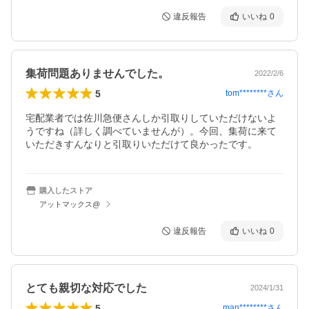
違反報告
いいね
0
集荷問題ありませんでした。
2022/2/6
5
tom********
さん
宅配業者では佐川急便さんしか引取りしていただけないよ
うですね（詳しく調べていませんが）。今回、集荷に来て
いただきすんなりと引取りいただけて良かったです。
購入したストア
アットマックス@
違反報告
いいね
0
とても親切な対応でした
2024/1/31
5
man********
さん