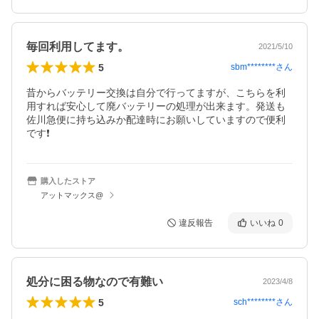
毎回利用してます。
2021/5/10
5
sbm********
さん
昔からバッテリー交換は自分で行ってますが、こちらを利
用すれば安心して廃バッテリーの処理が出来ます。発送も
佐川急便に持ち込みか配達時にお願いしていますので便利
です❗️
購入したストア
アットマックス@
違反報告
いいね
0
処分に困る物なので有難い
2023/4/8
5
sch********
さん