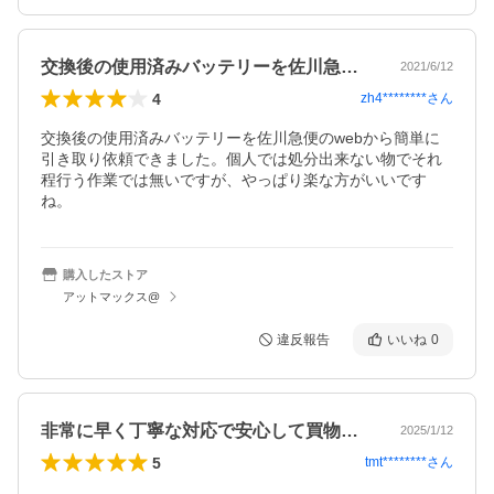
交換後の使用済みバッテリーを佐川急便の…
2021/6/12
4
zh4********
さん
交換後の使用済みバッテリーを佐川急便のwebから簡単に
引き取り依頼できました。個人では処分出来ない物でそれ
程行う作業では無いですが、やっぱり楽な方がいいです
ね。
購入したストア
アットマックス@
違反報告
いいね
0
非常に早く丁寧な対応で安心して買物がで…
2025/1/12
5
tmt********
さん