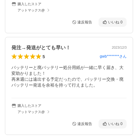
購入したストア
アットマックス@
違反報告
いいね
0
発注→発送がとても早い！
2023/12/3
5
gwb********
さん
バッテリーと廃バッテリー処分用紙が一緒に早く届き、大
変助かりました！

再来週には遠出する予定だったので、バッテリー交換・廃
バッテリー発送を余裕を持って行えました。
購入したストア
アットマックス@
違反報告
いいね
0