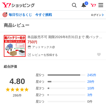
i
毎日引けるくじ 今すぐ挑戦
ログイン
商品レビュー
単品販売不可 期限2026年8月31日まで 廃バッテリー処分回収伝票 1枚に付きバッテリー 1個 当店バッテリーと同時購入のみの販売 不要バッテリー引き取り券
750
円
アットマックス@
レビューを投稿する
総合評価
星
5
つ
245
件
4.80
星
4
つ
28
件
星
3
つ
10
件
星
2
つ
3
件
286
件
星
1
つ
0
件