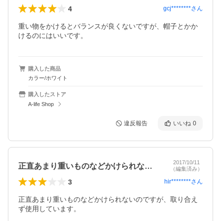
4
gcj********
さん
重い物をかけるとバランスが良くないですが、帽子とかか
けるのにはいいです。
購入した商品
カラー/ホワイト
購入したストア
A-life Shop
違反報告
いいね
0
2017/10/11
正直あまり重いものなどかけられないので…
（編集済み）
3
hir********
さん
正直あまり重いものなどかけられないのですが、取り合え
ず使用しています。