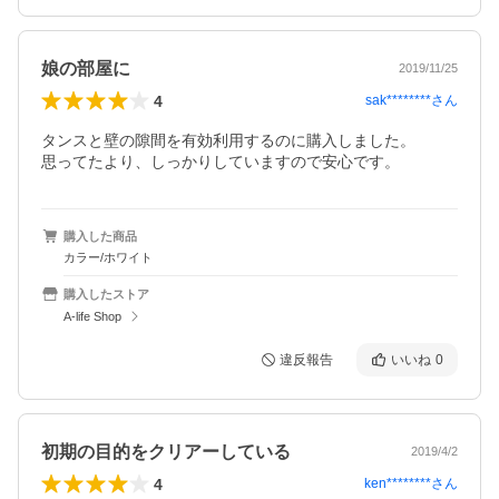
娘の部屋に
2019/11/25
4
sak********
さん
タンスと壁の隙間を有効利用するのに購入しました。

思ってたより、しっかりしていますので安心です。
購入した商品
カラー/ホワイト
購入したストア
A-life Shop
違反報告
いいね
0
初期の目的をクリアーしている
2019/4/2
4
ken********
さん