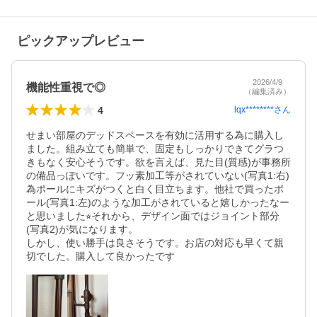
ピックアップレビュー
2026/4/9
機能性重視で◎
（編集済み）
4
lqx********
さん
せまい部屋のデッドスペースを有効に活用する為に購入し
ました。組み立ても簡単で、固定もしっかりできてグラつ
きもなく安心そうです。欲を言えば、見た目(質感)が事務所
の備品っぽいです。フッ素加工等がされていない(写真1:右)
為ポールにキズがつくと白く目立ちます。他社で買ったポ
ール(写真1:左)のような加工がされていると嬉しかったなー
と思いました⭐︎それから、デザイン面ではジョイント部分
(写真2)が気になります。

しかし、使い勝手は良さそうです。お店の対応も早くて親
切でした。購入して良かったです