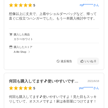
5
nyf********
さん
想像以上に丈夫で、上着やショルダーバッグなど、帰って
直ぐに役立つハンガーでした。もう一本購入検討中です。
購入した商品
カラー/ホワイト
購入したストア
A-life Shop
違反報告
いいね
0
何回も購入してます🎵使いやすいですよ！…
2021/6/18
5
yuz********
さん
何回も購入してます🎵使いやすいですよ！見た目もスッキ
リしていて、オススメですよ！家は各部屋につけてます！