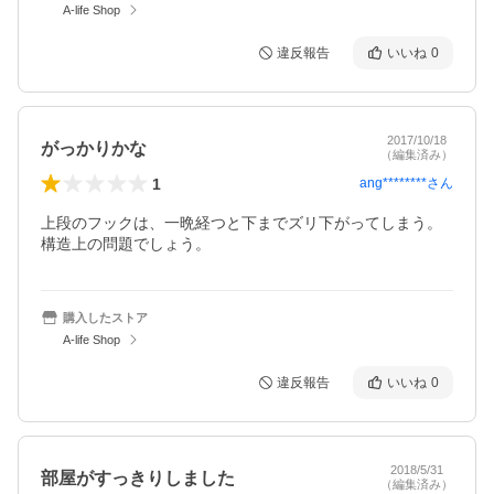
A-life Shop
違反報告
いいね
0
2017/10/18
がっかりかな
（編集済み）
1
ang********
さん
上段のフックは、一晩経つと下までズリ下がってしまう。
構造上の問題でしょう。
購入したストア
A-life Shop
違反報告
いいね
0
2018/5/31
部屋がすっきりしました
（編集済み）