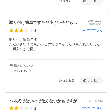
違反報告
いいね
0
2016/11/12
取り付け簡単ですただ小さい子どもがいる…
（編集済み）
3
sib********
さん
取り付け簡単です

ただ小さい子どもがいるのでぶつかったりもたれたりした
ら耐久性が心配。
購入したストア
A-life Shop
違反報告
いいね
0
バネ式でないので仕方ないかもですが…
2019/12/13
2
mis********
さん