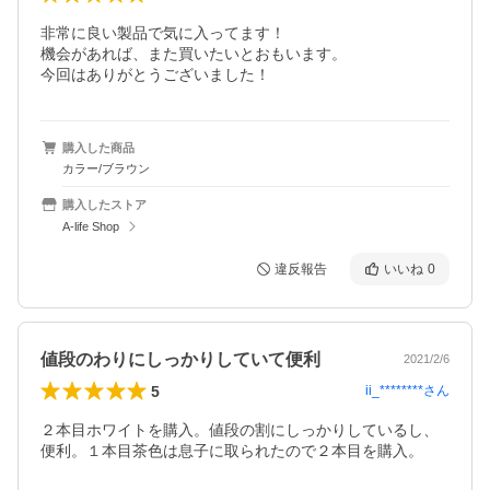
非常に良い製品で気に入ってます！

機会があれば、また買いたいとおもいます。

今回はありがとうございました！
購入した商品
カラー/ブラウン
購入したストア
A-life Shop
違反報告
いいね
0
値段のわりにしっかりしていて便利
2021/2/6
5
ii_********
さん
２本目ホワイトを購入。値段の割にしっかりしているし、
便利。１本目茶色は息子に取られたので２本目を購入。