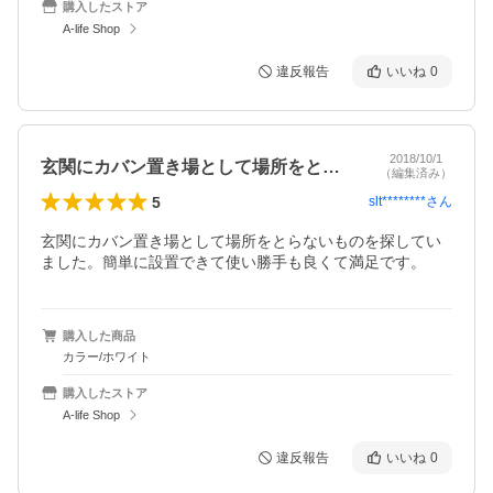
購入したストア
A-life Shop
違反報告
いいね
0
2018/10/1
玄関にカバン置き場として場所をとらない…
（編集済み）
5
slt********
さん
玄関にカバン置き場として場所をとらないものを探してい
ました。簡単に設置できて使い勝手も良くて満足です。
購入した商品
カラー/ホワイト
購入したストア
A-life Shop
違反報告
いいね
0