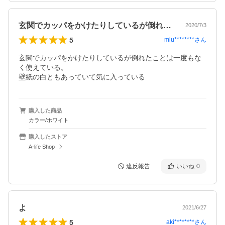
玄関でカッパをかけたりしているが倒れた…
2020/7/3
5
miu********
さん
玄関でカッパをかけたりしているが倒れたことは一度もな
く使えている。

壁紙の白ともあっていて気に入っている
購入した商品
カラー/ホワイト
購入したストア
A-life Shop
違反報告
いいね
0
よ
2021/6/27
5
aki********
さん