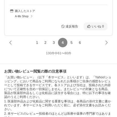
購入したストア
A-life Shop
違反報告
いいね
0
1
2
3
4
5
6
130
件中
61
〜
80
件
お買い物レビュー閲覧の際の注意事項
「お買い物レビュー」（以下「本サービス」といいます）は、「Yahoo!ショ
ッピング」において商品をご利用になられたお客様がご自身の感想をレビュ
ーとして投稿できるサービスです。各ストアおよび当社は、投稿された内容
について正確性を含め一切保証しません。またレビューの対象となる商品、
製品が医薬部外品もしくは化粧品に該当する場合には、特に以下の事項を確
認のうえご利用ください。
1. 医薬部外品および化粧品に関する重要な事項は、各商品の添付文書に書か
れています。本サービスをご利用いただく前に、必ず添付文書をお読みくだ
さい。
2. 本サービスのレビュー投稿者のほとんどは医療や薬事の専門家ではありま