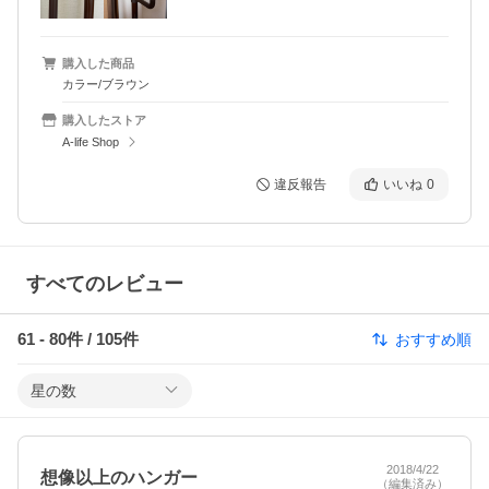
購入した商品
カラー/ブラウン
購入したストア
A-life Shop
違反報告
いいね
0
すべてのレビュー
61
-
80
件 /
105
件
おすすめ順
星の数
2018/4/22
想像以上のハンガー
（編集済み）