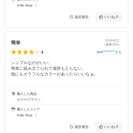
A-life Shop
違反報告
いいね
0
2018/4/21
簡単
（編集済み）
4
pen********
さん
シンプルなのがいい。

簡単に組み立てられて場所もとらない。

他にもカラフルなカラーがあったらいいなぁ。
購入した商品
カラー/ブラウン
購入したストア
A-life Shop
違反報告
いいね
0