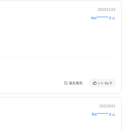
2020/11/24
kaz********
さん
違反報告
いいね
0
2022/3/31
tha********
さん