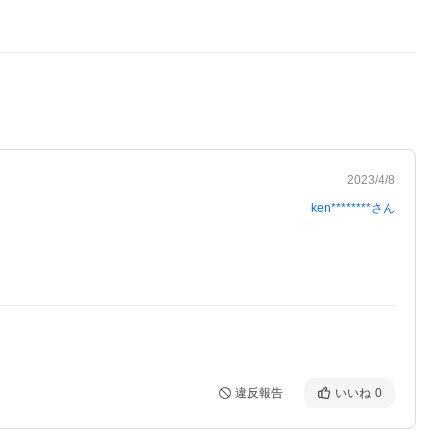
2023/4/8
ken********
さん
違反報告
いいね
0