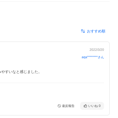
おすすめ順
2022/3/20
aqa********
さん
みやすいなと感じました。
違反報告
いいね
0