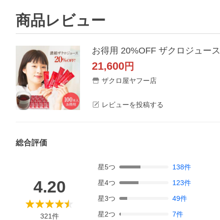
商品レビュー
お得用 20%OFF ザクロジュース 無添
21,600
円
ザクロ屋ヤフー店
レビューを投稿する
総合評価
星
5
つ
138
件
4.20
星
4
つ
123
件
星
3
つ
49
件
星
2
つ
7
件
321
件