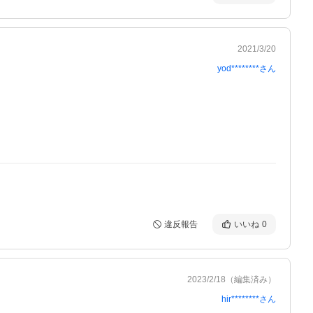
2021/3/20
yod********
さん
違反報告
いいね
0
2023/2/18
（編集済み）
hir********
さん