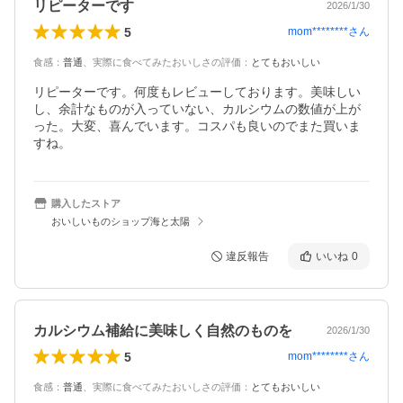
リピーターです
2026/1/30
5
mom********
さん
食感
：
普通
、
実際に食べてみたおいしさの評価
：
とてもおいしい
リピーターです。何度もレビューしております。美味しい
し、余計なものが入っていない、カルシウムの数値が上が
った。大変、喜んでいます。コスパも良いのでまた買いま
すね。
購入したストア
おいしいものショップ海と太陽
違反報告
いいね
0
カルシウム補給に美味しく自然のものを
2026/1/30
5
mom********
さん
食感
：
普通
、
実際に食べてみたおいしさの評価
：
とてもおいしい