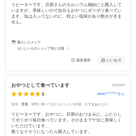
リピーターです。旦那さんのカルシウム補給にと購入して
いますが、美味しいので自分もおやつにポリポリ食べてい
ます。塩は入ってないのに、程よい塩味があり飽きがきま
せん。
購入したストア
おいしいものショップ海と太陽
違反報告
いいね
0
おやつとして食べています
2026/4/3
5
mom********
さん
食感
：
普通
、
実際に食べてみたおいしさの評価
：
とてもおいしい
リピーターです。おやつに、旦那のおつまみに、ふたりし
てポリポリ毎日食べています。そのままで十分に美味しく
いただけています。　
