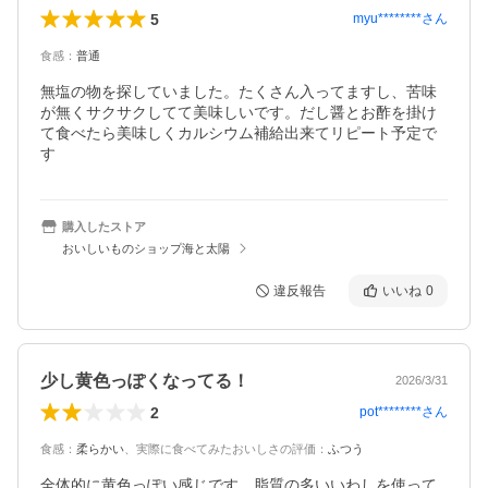
5
myu********
さん
食感
：
普通
無塩の物を探していました。たくさん入ってますし、苦味
が無くサクサクしてて美味しいです。だし醤とお酢を掛け
て食べたら美味しくカルシウム補給出来てリピート予定で
す
購入したストア
おいしいものショップ海と太陽
違反報告
いいね
0
少し黄色っぽくなってる！
2026/3/31
2
pot********
さん
食感
：
柔らかい
、
実際に食べてみたおいしさの評価
：
ふつう
全体的に黄色っぽい感じです。脂質の多いいわしを使って