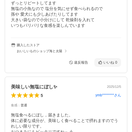
ずっとリピートしてます

無塩の小魚なので 塩分を気にせず食べられるので

孫や 愛犬にも少しあげたりしてます

大きい袋なので小分けにして 乾燥剤を入れて

いつもパリパリな食感を楽しんでいます
購入したストア
おいしいものショップ海と太陽
違反報告
いいね
0
美味しい無塩にぼし✨
2025/12/5
5
ymb********
さん
食感
：
普通
無塩食べるにぼし，届きました。

体に必要な成分が、美味しく食べることで摂れますのでう
れしい限りです。

おつまみにもピッタリですね～🎶
