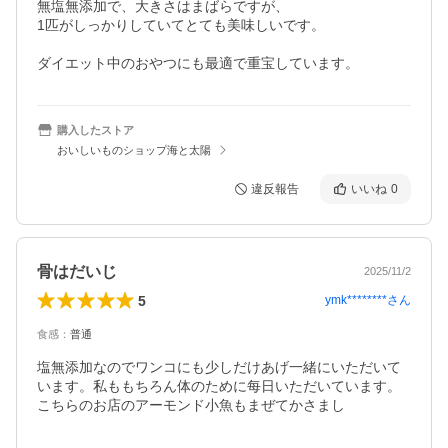
無塩無添加で、大きさはまばらですが、

1匹がしっかりしていてとても美味しいです。

ダイエット中のおやつにも最適で重宝しています。
購入したストア
おいしいものショップ海と太陽
違反報告
いいね
0
骨はだいじ
2025/11/2
5
ymk********
さん
食感
：
普通
塩無添加なのでワンコにも少しだけあげ一緒にいただいて
います。私ももちろん体のために每日いただいています。
こちらのお店のアーモンド小魚もまぜてかさまし