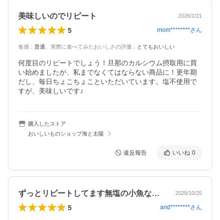
美味しいのでリピート
2026/1/21
5
mom********
さん
食感
：
普通
、
実際に食べてみたおいしさの評価
：
とてもおいしい
何度目のリピートでしょう！旦那のカルシウム摂取用に買
い始めましたが、私までなくてはならない商品に！更年期
だし、毎日ちょこちょこといただいています。塩不使用で
すが、美味しいです♪
購入したストア
おいしいものショップ海と太陽
違反報告
いいね
0
ずっとリピートしてます無塩の小魚なので…
2025/10/25
5
and********
さん