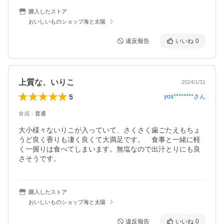
購入したストア
おいしいものショップ海と太陽
違反報告
いいね
0
上質な、いりこ
2024/1/31
5
yos********
さん
食感
：
普通
大小様々ないりこが入っていて、さくさく歯ごたえもちょ
うど良く香りも凄く良くて大満足です。　食事と一緒に軽
く一握りは食べてしまいます。無塩なので出汁とりにも良
さそうです。
購入したストア
おいしいものショップ海と太陽
違反報告
いいね
0