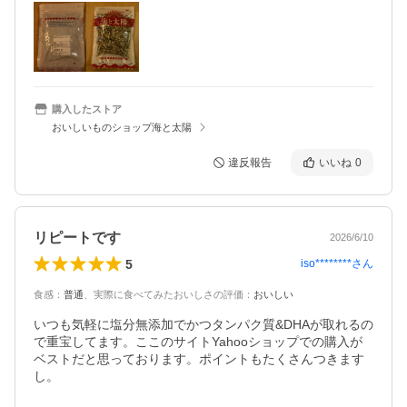
購入したストア
おいしいものショップ海と太陽
違反報告
いいね
0
リピートです
2026/6/10
5
iso********
さん
食感
：
普通
、
実際に食べてみたおいしさの評価
：
おいしい
いつも気軽に塩分無添加でかつタンパク質&DHAが取れるの
で重宝してます。ここのサイトYahooショップでの購入が
ベストだと思っております。ポイントもたくさんつきます
し。