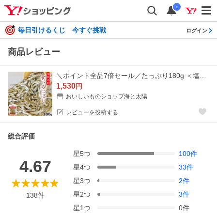
i
毎日引けるくじ 今すぐ挑戦
ログイン
商品レビュー
＼ポイント全品7倍セール／たっぷり180g ＜塩無添加食べるにぼし＞ 酸化防止剤・保存料一切不使用 いりこ 煮干し 送料無料 カタクチイワシ
1,530
円
おいしいものショップ海と太陽
レビューを投稿する
総合評価
星
5
つ
100
件
4.67
星
4
つ
33
件
星
3
つ
2
件
星
2
つ
3
件
138
件
星
1
つ
0
件