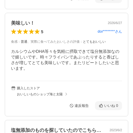
美味しい！
2026/6/27
5
dor********
さん
食感
：
普通
、
実際に食べてみたおいしさの評価
：
とてもおいしい
カルシウムやDHA等々を気軽に摂取できて塩分無添加なの
で嬉しいです。時々フライパンであぶったりすると香ばし
さが増してとても美味しいです。またリピートしたいと思
います。
購入したストア
おいしいものショップ海と太陽
違反報告
いいね
0
塩無添加のものを探していたのでこちらを…
2023/6/2