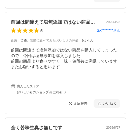
前回は間違えて塩無添加ではない商品を購…
2026/3/23
5
tak********
さん
食感
：
普通
、
実際に食べてみたおいしさの評価
：
おいしい
前回は間違えて塩無添加ではない商品を購入してしまった
ので　今回は塩無添加を購入しました

前回の商品より食べやすく　味・値段共に満足しています

またお願いすると思います
購入したストア
おいしいものショップ海と太陽
違反報告
いいね
0
全く苦味生臭さ無しです
2025/8/27