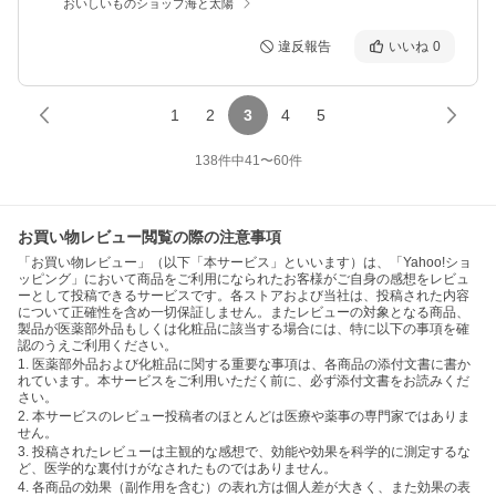
おいしいものショップ海と太陽
違反報告
いいね
0
1
2
3
4
5
138
件中
41
〜
60
件
お買い物レビュー閲覧の際の注意事項
「お買い物レビュー」（以下「本サービス」といいます）は、「Yahoo!ショ
ッピング」において商品をご利用になられたお客様がご自身の感想をレビュ
ーとして投稿できるサービスです。各ストアおよび当社は、投稿された内容
について正確性を含め一切保証しません。またレビューの対象となる商品、
製品が医薬部外品もしくは化粧品に該当する場合には、特に以下の事項を確
認のうえご利用ください。
1. 医薬部外品および化粧品に関する重要な事項は、各商品の添付文書に書か
れています。本サービスをご利用いただく前に、必ず添付文書をお読みくだ
さい。
2. 本サービスのレビュー投稿者のほとんどは医療や薬事の専門家ではありま
せん。
3. 投稿されたレビューは主観的な感想で、効能や効果を科学的に測定するな
ど、医学的な裏付けがなされたものではありません。
4. 各商品の効果（副作用を含む）の表れ方は個人差が大きく、また効果の表