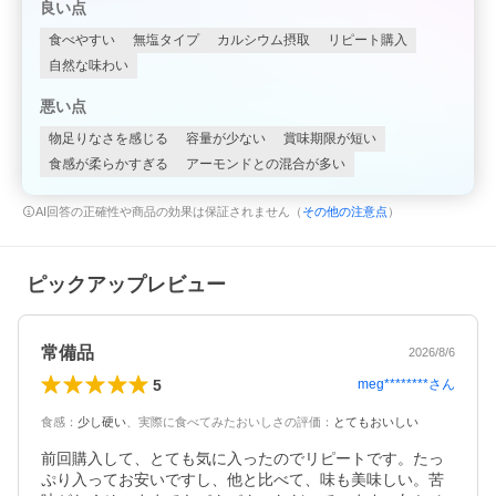
良い点
食べやすい
無塩タイプ
カルシウム摂取
リピート購入
自然な味わい
悪い点
物足りなさを感じる
容量が少ない
賞味期限が短い
食感が柔らかすぎる
アーモンドとの混合が多い
AI回答の正確性や商品の効果は保証されません（
その他の注意点
）
ピックアップレビュー
常備品
2026/8/6
5
meg********
さん
食感
：
少し硬い
、
実際に食べてみたおいしさの評価
：
とてもおいしい
前回購入して、とても気に入ったのでリピートです。たっ
ぷり入ってお安いですし、他と比べて、味も美味しい。苦