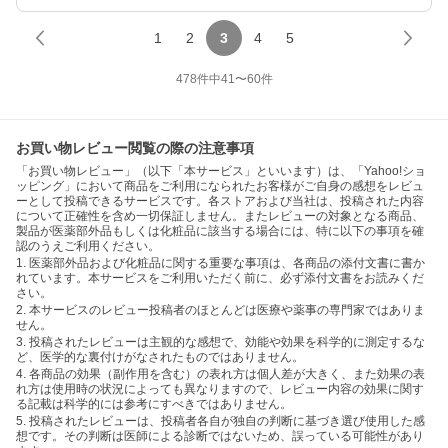
1
2
3
4
5
478
件中
41
〜
60
件
お買い物レビュー閲覧の際の注意事項
「お買い物レビュー」（以下「本サービス」といいます）は、「Yahoo!ショ
ッピング」において商品をご利用になられたお客様がご自身の感想をレビュ
ーとして投稿できるサービスです。各ストアおよび当社は、投稿された内容
について正確性を含め一切保証しません。またレビューの対象となる商品、
製品が医薬部外品もしくは化粧品に該当する場合には、特に以下の事項を確
認のうえご利用ください。
1. 医薬部外品および化粧品に関する重要な事項は、各商品の添付文書に書か
れています。本サービスをご利用いただく前に、必ず添付文書をお読みくだ
さい。
2. 本サービスのレビュー投稿者のほとんどは医療や薬事の専門家ではありま
せん。
3. 投稿されたレビューは主観的な感想で、効能や効果を科学的に測定するな
ど、医学的な裏付けがなされたものではありません。
4. 各商品の効果（副作用を含む）の表れ方は個人差が大きく、また効果の表
れ方は使用時の状況によっても異なりますので、レビュー内容の効果に関す
る記載は科学的には参考にすべきではありません。
5. 投稿されたレビューは、投稿者各自が独自の判断に基づき選び使用した感
想です。その判断は医師による診断ではないため、誤っている可能性があり