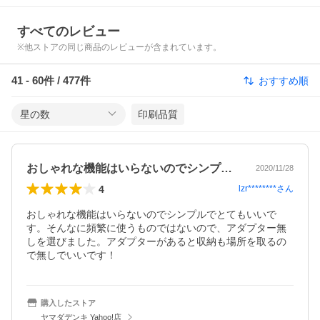
すべてのレビュー
※他ストアの同じ商品のレビューが含まれています。
41
-
60
件 /
477
件
おすすめ順
星の数
印刷品質
おしゃれな機能はいらないのでシンプルで…
2020/11/28
4
lzr********
さん
おしゃれな機能はいらないのでシンプルでとてもいいで
す。そんなに頻繁に使うものではないので、アダプター無
しを選びました。アダプターがあると収納も場所を取るの
で無しでいいです！
購入したストア
ヤマダデンキ Yahoo!店