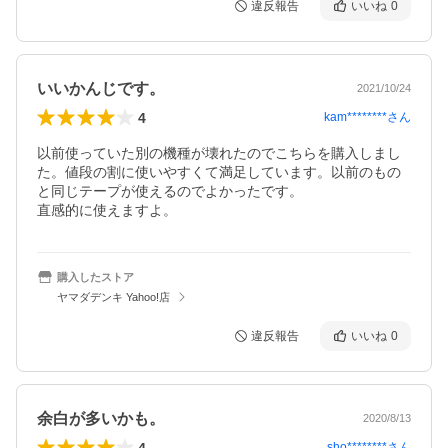
違反報告
いいね
0
いいかんじです。
2021/10/24
4
kam********
さん
以前使っていた別の機種が壊れたのでこちらを購入しまし
た。値段の割に使いやすくて満足しています。以前のもの
と同じテープが使えるのでよかったです。

直感的に使えますよ。
購入したストア
ヤマダデンキ Yahoo!店
違反報告
いいね
0
余白が多いかも。
2020/8/13
4
sho********
さん