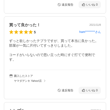
違反報告
いいね
0
買って良かった！
2021/11/8
5
ham********
さん
ずっと欲しかったテプラですが、買って本当に良かった。

部屋が一気に片付いてすっきりしました。

コードがいらないので思い立った時にすぐ打てて便利で
す。
購入したストア
ヤマダデンキ Yahoo!店
違反報告
いいね
0