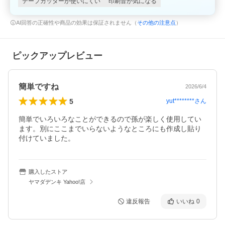
テープカッターが使いにくい
印刷音が気になる
AI回答の正確性や商品の効果は保証されません（
その他の注意点
）
ピックアップレビュー
簡単ですね
2026/6/4
5
yut********
さん
簡単でいろいろなことができるので孫が楽しく使用してい
ます。別にここまでいらないようなところにも作成し貼り
付けていました。
購入したストア
ヤマダデンキ Yahoo!店
違反報告
いいね
0