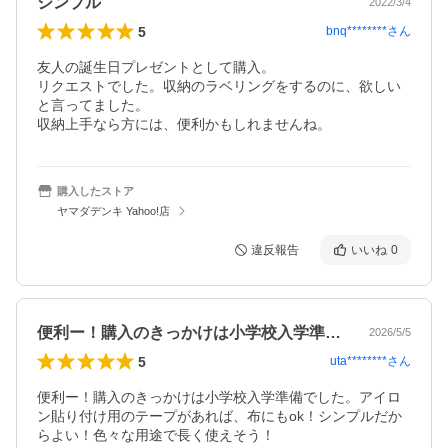
シンプル
2022/3/4
5
bnq********
さん
友人の誕生日プレゼントとして購入。

リクエストでした。収納のラベリングをするのに、欲しい
と言ってました。

収納上手なら方には、便利かもしれませんね。
購入したストア
ヤマダデンキ Yahoo!店
違反報告
いいね
0
便利ー！購入のきっかけは小学校入学準備…
2026/5/5
5
uta********
さん
便利ー！購入のきっかけは小学校入学準備でした。アイロ
ン貼り付け用のテープがあれば、布にもok！シンプルだか
らよい！色々な用途で長く使えそう！