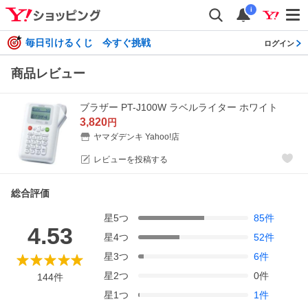
i
毎日引けるくじ 今すぐ挑戦
ログイン
商品レビュー
ブラザー PT-J100W ラベルライター ホワイト
3,820
円
ヤマダデンキ Yahoo!店
レビューを投稿する
総合評価
星
5
つ
85
件
4.53
星
4
つ
52
件
星
3
つ
6
件
星
2
つ
0
件
144
件
星
1
つ
1
件