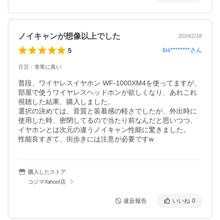
ノイキャンが想像以上でした
2024/2/18
5
tos********
さん
音質
：
非常に良い
普段、ワイヤレスイヤホン WF-1000XM4を使ってますが、
部屋で使うワイヤレスヘッドホンが欲しくなり、あれこれ
視聴した結果、購入しました。

選択の決めては、音質と装着感の軽さでしたが、外出時に
使用した時、密閉してるので当たり前なんだと思いつつ、
イヤホンとは次元の違うノイキャン性能に驚きました。

性能良すぎて、街歩きには注意が必要ですw
購入したストア
コジマYahoo!店
違反報告
いいね
0