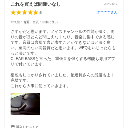
これを買えば間違いなし
2025/1/17
5
ijz********
さん
耐久性
：
普通
、
音質
：
非常に良い
さすがだと思います。ノイズキャンセルの性能が凄く、周
りの音がほとんど聞こえなくなり、音楽に集中できる感じ
です。音質は言葉で言い表すことができないほど凄く良
い。至高のない高音質だと思います。※EQをいじったらも
っと凄いです。

CLEAR BASSと言った、重低音を強くする機能も専用アプ
リで付いています。

梱包もしっかりされていました。配達員さんの態度もよく
完璧です。

これから大事に使っていきます。
購入したストア