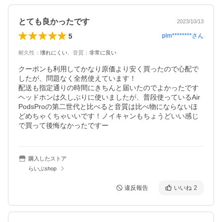
とても良かったです
2023/10/13
5
plm********
さん
耐久性
：
壊れにくい
、
音質
：
非常に良い
クーポンも利用してかなり原価より安く買ったので心配で
したが、問題なく全然使えています！

配送も指定通りの時間にきちんと届いたのでよかったです

ヘッドホンは久しぶりに使いましたが、普段使っているAir
PodsProの第二世代と比べると音質は比べ物にならないほ
どめちゃくちゃいいです！ノイキャンもちょうどいい感じ
で買って後悔なかったですー
購入したストア
らいぶshop
違反報告
いいね
2