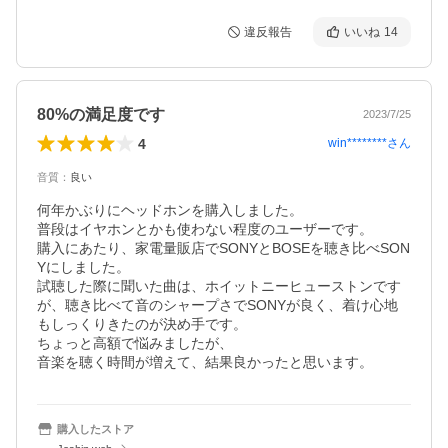
違反報告
いいね
14
80%の満足度です
2023/7/25
4
win********
さん
音質
：
良い
何年かぶりにヘッドホンを購入しました。

普段はイヤホンとかも使わない程度のユーザーです。

購入にあたり、家電量販店でSONYとBOSEを聴き比べSON
Yにしました。

試聴した際に聞いた曲は、ホイットニーヒューストンです
が、聴き比べて音のシャープさでSONYが良く、着け心地
もしっくりきたのが決め手です。

ちょっと高額で悩みましたが、

音楽を聴く時間が増えて、結果良かったと思います。
購入したストア