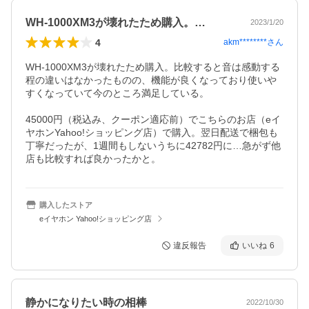
WH-1000XM3が壊れたため購入。…
2023/1/20
4
akm********
さん
WH-1000XM3が壊れたため購入。比較すると音は感動する
程の違いはなかったものの、機能が良くなっており使いや
すくなっていて今のところ満足している。

45000円（税込み、クーポン適応前）でこちらのお店（eイ
ヤホンYahoo!ショッピング店）で購入。翌日配送で梱包も
丁寧だったが、1週間もしないうちに42782円に…急がず他
店も比較すれば良かったかと。
購入したストア
eイヤホン Yahoo!ショッピング店
違反報告
いいね
6
静かになりたい時の相棒
2022/10/30