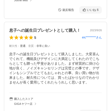
Joshin web
違反報告
いいね
6
息子への誕生日プレゼントとして購入！
2023/9/26
5
eic********
さん
耐久性
：
普通
、
音質
：
非常に良い
息子への誕生日プレゼントとして購入しました。大変喜ん
でくれて、機能及びデザインに大満足してくれたのでこち
らとしても贈った甲斐がありました。まず材質的に掛け心
地が良く、ノイズキャンセリングは完璧との事です。デザ
インもシンプルでとてもおしゃれとの事。良い買い物が出
来ました。耐久性については、買ったばかりなのでわかり
ませんが長く愛用してくれたらうれしく思います。
購入したストア
GIGA ヤフー店