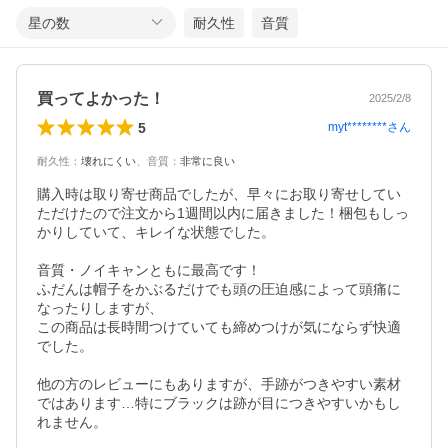
星の数
耐久性
音質
買ってよかった！
2025/2/8
5
myt********
さん
耐久性
：
壊れにくい
、
音質
：
非常に良い
購入時は取り寄せ商品でしたが、早々にお取り寄せしてい
ただけたので注文から1週間以内に届きました！梱包もしっ
かりしていて、キレイな状態でした。

音質・ノイキャンともに最高です！

ふだんは帽子をかぶるだけでも頭の圧迫感によって頭痛に
なったりしますが、

この商品は長時間つけていても締めつけが気にならず快適
でした。

他の方のレビューにもありますが、手跡がつきやすい素材
ではあります…特にブラックは跡が目につきやすいかもし
れません。