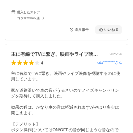
購入したストア
コジマYahoo!店
違反報告
いいね
0
主に有線でTVに繋ぎ、映画やライブ映像…
2025/3/6
4
cdx********
さん
主に有線でTVに繋ぎ、映画やライブ映像を視聴するのに使
用しています。

家が道路沿いで車の音がうるさいのでノイズキャンセリン
グを期待して購入しました。

効果の程は、かなり車の音は軽減されますがやはり多少は
聞こえます。

【デメリット】

ボタン操作についてはON/OFFの音が同じような音なので