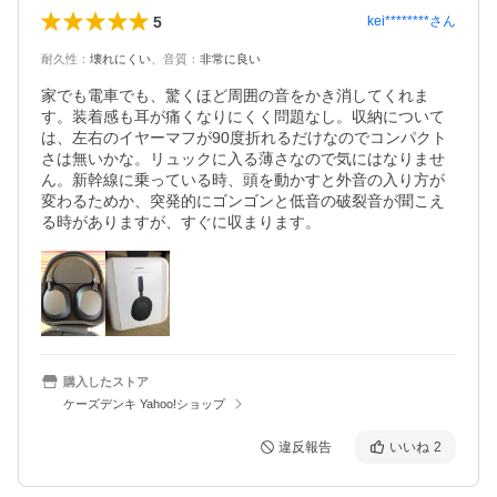
5
kei********
さん
耐久性
：
壊れにくい
、
音質
：
非常に良い
家でも電車でも、驚くほど周囲の音をかき消してくれま
す。装着感も耳が痛くなりにくく問題なし。収納について
は、左右のイヤーマフが90度折れるだけなのでコンパクト
さは無いかな。リュックに入る薄さなので気にはなりませ
ん。新幹線に乗っている時、頭を動かすと外音の入り方が
変わるためか、突発的にゴンゴンと低音の破裂音が聞こえ
る時がありますが、すぐに収まります。
購入したストア
ケーズデンキ Yahoo!ショップ
違反報告
いいね
2