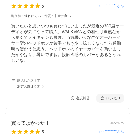
5
unl********
さん
耐久性
：
壊れにくい
、
音質
：
非常に良い
買いたいと思いつつも買わずにいましたが最近の360度オー
ディオが気になって購入。WALKMANとの相性は当然なが
ら良くてノイキャンも最強。当方暑がりなのでオーバーイ
ヤー型のヘッドホンが苦手でもう少し涼しくなったら通勤
時も使おうと思う。ヘッドホンのイヤーカバーを買いまし
たがやはり、暑いですね。接触冷感のカバーがあるとうれ
しいな。
購入したストア
測定の森 2号店
違反報告
いいね
3
買ってよかった！
2022/7/25
5
poi********
さん