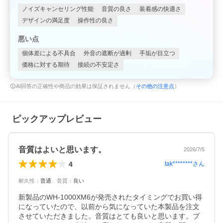
ノイズキャンセリング性能
音質の良さ
装着感の快適さ
デザインの満足度
操作性の良さ
悪い点
個体差による不具合
外音の遮断が過剰
手垢が目立つ
価格に対する期待
接続の不安定さ
AI回答の正確性や商品の効果は保証されません（
その他の注意点
）
ピックアップレビュー
音質はよいと思います。
2026/7/5
4
tak********
さん
耐久性
：
普通
、
音質
：
良い
新製品のWH-1000XM6が発売されたタイミングでお買い得
になっていたので、以前から気になっていた本製品を注文
させていただきました。音質はとても良いと思います。ブ