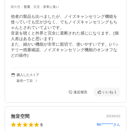
耐久性
：
普通
、
音質
：
非常に良い
他者の製品も比べましたが、ノイズキャンセリング機能を
使っていても圧が少なく、でもノイズキャンセリングもち
ゃんとされていてよいです。

音楽を聴くと外界と完全に遮断された感じになります。(個
人差はあると思います)

また、細かい機能が非常に親切で、使いやすいです。(バッ
テリー残量確認、ノイズキャンセリング機能のオンオフな
どの操作)
購入したストア
販売一丁目
違反報告
いいね
1
無音空間
2023/5/10
5
fkh********
さん