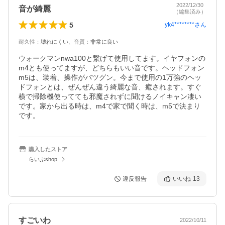
2022/12/30
音が綺麗
（編集済み）
5
yk4********
さん
耐久性
：
壊れにくい
、
音質
：
非常に良い
ウォークマンnwa100と繋げて使用してます。イヤフォンの
m4とも使ってますが、どちらもいい音です。ヘッドフォン
m5は、装着、操作がバツグン。今まで使用の1万強のヘッ
ドフォンとは、ぜんぜん違う綺麗な音、癒されます。すぐ
横で掃除機使ってても邪魔されずに聞けるノイキャン凄い
です。家から出る時は、m4で家で聞く時は、m5で決まり
です。
購入したストア
らいぶshop
違反報告
いいね
13
すごいわ
2022/10/11