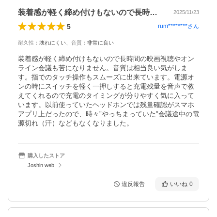
装着感が軽く締め付けもないので長時間の…
2025/11/23
5
rum********
さん
耐久性
：
壊れにくい
、
音質
：
非常に良い
装着感が軽く締め付けもないので長時間の映画視聴やオン
ライン会議も苦になりません。音質は相当良い気がしま
す。指でのタッチ操作もスムーズに出来ています。電源オ
ンの時にスイッチを軽く一押しすると充電残量を音声で教
えてくれるので充電のタイミングが分りやすく気に入って
います。以前使っていたヘッドホンでは残量確認がスマホ
アプリ上だったので、時々”やっちまっていた”会議途中の電
源切れ（汗）などもなくなりました。
購入したストア
Joshin web
違反報告
いいね
0