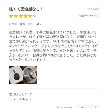
軽くて圧迫感なし！
2023/2/24
5
has********
さん
耐久性
：
普通
、
音質
：
良い
注文翌日に到着。丁寧に梱包されていました。早速使って
みましたが、軽くて頭や耳の圧迫感がなく、想像以上に快
適で使い続けられそうです。NCしての音質も非常によく、
NCのイヤフォンタイプよりクラクラしないので自分にはピ
ッタリでした。価格比較をしてポイント還元も含めて一番
安かったので、お得な買い物ができました。また機会があ
ったら利用したいです！
購入したストア
らいぶshop