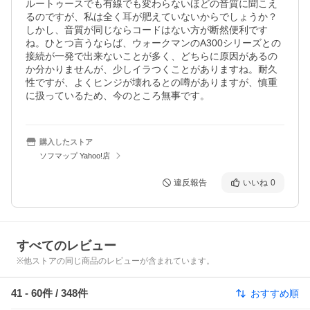
ルートゥースでも有線でも変わらないほどの音質に聞こえ
るのですが、私は全く耳が肥えていないからでしょうか？
しかし、音質が同じならコードはない方が断然便利です
ね。ひとつ言うならば、ウォークマンのA300シリーズとの
接続が一発で出来ないことが多く、どちらに原因があるの
か分かりませんが、少しイラつくことがありますね。耐久
性ですが、よくヒンジが壊れるとの噂がありますが、慎重
に扱っているため、今のところ無事です。
購入したストア
ソフマップ Yahoo!店
違反報告
いいね
0
すべてのレビュー
※他ストアの同じ商品のレビューが含まれています。
41
-
60
件 /
348
件
おすすめ順