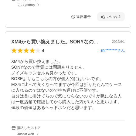
らいぶshop
違反報告
いいね
1
XM4から買い換えました。SONYなの…
2022/6/1
4
shi********
さん
XM4から買い換えました。

SONYなので音質には問題ありません。

ノイズキャンセルも良かったです。

BOSEよりもこちらの方が個人的にはいいです。

MX4に比べて良くなってますが今回は折りたたんでケース
に入れるのではないので持ち運びに不便です。

自分は首に掛けてらので気にならないのですが気になる人
は一度店舗で確認してから購入した方がいいと思います。

値段の価値はあるヘッドホンだと思います。
購入したストア
Joshin web