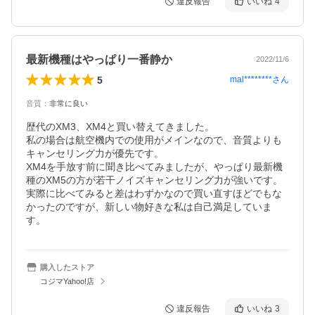
違反報告
いいね
4
最新機種はやっぱり一番静か
2022/11/6
5
mal********
さん
音質
：
非常に良い
歴代のXM3、XM4と買い替えてきました。

私の場合は航空機内での使用がメインなので、音質よりも
キャンセリング力が優先です。

XM4を手放す前に聞き比べてみましたが、やっぱり最新機
種のXM5の方が若干ノイズキャンセリング力が強いです。

実際に比べてみると差はわずかなので買い直すほどでもな
かったのですが、新しい物好きな私は自己満足していま
す。
購入したストア
コジマYahoo!店
違反報告
いいね
3