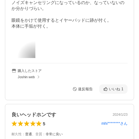
ノイズキャンセリングになっているのか、なっていないの
か分かりづらい。

眼鏡をかけて使用するとイヤーパッドに跡が付く。

本体に手垢が付く。
購入したストア
Joshin web
違反報告
いいね
1
良いヘッドホンです
2024/1/23
5
mhi********
さん
耐久性
：
普通
、
音質
：
非常に良い