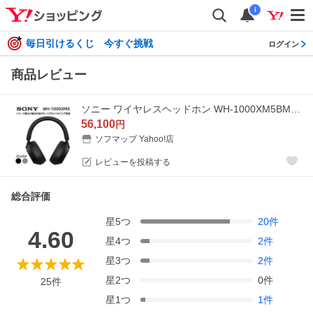
i
毎日引けるくじ 今すぐ挑戦
ログイン
商品レビュー
ソニー ワイヤレスヘッドホン WH-1000XM5BM ブラック ［リモコン・マイク対応/Bluetooth/ノイズキャンセリング対応］【キャンセル・返品不可】
56,100
円
ソフマップ Yahoo!店
レビューを投稿する
総合評価
星
5
つ
20
件
4.60
星
4
つ
2
件
星
3
つ
2
件
星
2
つ
0
件
25
件
星
1
つ
1
件