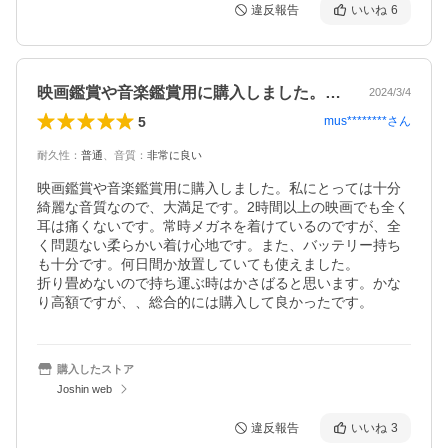
違反報告
いいね
6
映画鑑賞や音楽鑑賞用に購入しました。私…
2024/3/4
5
mus********
さん
耐久性
：
普通
、
音質
：
非常に良い
映画鑑賞や音楽鑑賞用に購入しました。私にとっては十分
綺麗な音質なので、大満足です。2時間以上の映画でも全く
耳は痛くないです。常時メガネを着けているのですが、全
く問題ない柔らかい着け心地です。また、バッテリー持ち
も十分です。何日間か放置していても使えました。

折り畳めないので持ち運ぶ時はかさばると思います。かな
り高額ですが、、総合的には購入して良かったです。
購入したストア
Joshin web
違反報告
いいね
3