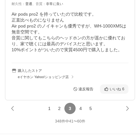
耐久性
：
普通
、
音質
：
非常に良い
Air pods pro2 を持っていたので比較です。

正直比べものになりません

Air pod pro2 のノイキャンも優秀ですが、WH-1000XM5は
無音空間です。

音質に関してもこちらのヘッドホンの方が遥かに優れてお
り、家で聴くには最高のデバイスだと思います。

10%ポイントがついたので実質4500円で購入しました。
購入したストア
eイヤホン Yahoo!ショッピング店
違反報告
いいね
6
1
2
3
4
5
348
件中
41
〜
60
件