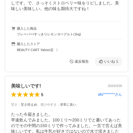
しです。で、さっそくストロベリー味をリピしました。美
味しい美味しい。他の味も期待大ですね！
購入した商品
フレーバー/すっきりレモンヨーグルト(1kg)
購入したストア
BEAUTY CART Yahoo!店
違反報告
いいね
1
美味しいです!
2024/3/26
5
afu********
さん
甘さ
：
甘さ控えめ
、
溶けやすさ
：
非常に良い
たった今届きました。

早速飲んでみました。100ミリ〜200ミリでと書いてあった
のでその中間の150ミリで作ってみました。一言で言えば美
味しいです。私は牛乳が好きではないので水で溶きました