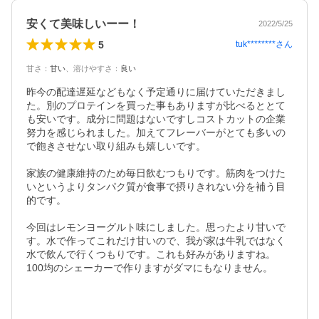
安くて美味しいーー！
2022/5/25
5
tuk********
さん
甘さ
：
甘い
、
溶けやすさ
：
良い
昨今の配達遅延などもなく予定通りに届けていただきまし
た。別のプロテインを買った事もありますが比べるととて
も安いです。成分に問題はないですしコストカットの企業
努力を感じられました。加えてフレーバーがとても多いの
で飽きさせない取り組みも嬉しいです。

家族の健康維持のため毎日飲むつもりです。筋肉をつけた
いというよりタンパク質が食事で摂りきれない分を補う目
的です。

今回はレモンヨーグルト味にしました。思ったより甘いで
す。水で作ってこれだけ甘いので、我が家は牛乳ではなく
水で飲んで行くつもりです。これも好みがありますね。

100均のシェーカーで作りますがダマにもなりません。
