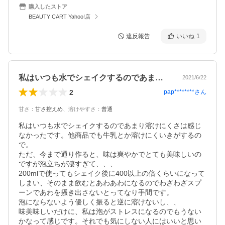
購入したストア
BEAUTY CART Yahoo!店
違反報告
いいね
1
私はいつも水でシェイクするのであまり溶…
2021/6/22
2
pap********
さん
甘さ
：
甘さ控えめ
、
溶けやすさ
：
普通
私はいつも水でシェイクするのであまり溶けにくさは感じ
なかったです。他商品でも牛乳とか溶けにくいきがするの
で。

ただ、今まで通り作ると、味は爽やかでとても美味しいの
ですが泡立ちが凄すぎて、、、

200mlで使ってもシェイク後に400以上の倍くらいになって
しまい、そのまま飲むとあわあわになるのでわざわざスプ
ーンであわを掻き出さないとってなり手間です。

泡にならないよう優しく振ると逆に溶けないし、、

味美味しいだけに、私は泡がストレスになるのでもうない
かなって感じです。それでも気にしない人にはいいと思い