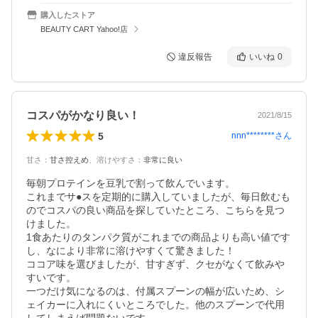
購入したストア
BEAUTY CART Yahoo!店
違反報告
いいね
0
コスパがかなり良い！
2021/8/15
5
nnn********
さん
甘さ
：
甘さ控えめ
、
溶けやすさ
：
非常に良い
毎朝プロテインを豆乳で割って飲んでいます。

これまでサ●スを定期的に購入していましたが、毎日飲むも
のでコスパの良い商品を探していたところ、こちらを見つ
けました。

1食あたりのタンパク質がこれまでの商品よりも高い値です
し、なにより非常に溶けやすくて驚きました！

ココア味を選びましたが、甘すぎず、クセがなくて飲みや
すいです。

一つだけ気になるのは、付属スプーンの幅が広いため、シ
ェイカーに入れにくいところでした。他のスプーンで代用