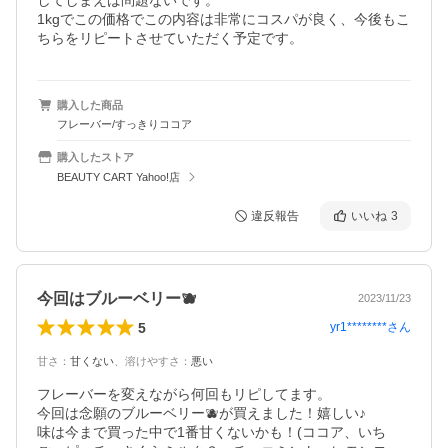
してしまえば問題ないです。

1kgでこの価格でこの内容は非常にコスパが良く、今後もこ
ちらをリピートさせていただく予定です。
購入した商品
フレーバー/すっきりココア
購入したストア
BEAUTY CART Yahoo!店
違反報告
いいね
3
今回はブルーベリー🫐
2023/11/23
5
yr1********
さん
甘さ
：
甘くない
、
溶けやすさ
：
悪い
フレーバーを変えながら何回もリピしてます。

今回は念願のブルーベリー🫐が買えました！嬉しい♪

味は今まで買った中で1番甘くないかも！(ココア、いち