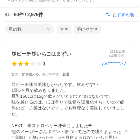
※他ストアの同じ商品のレビューが含まれています。
41
-
60
件 /
2,976
件
おすすめ順
星の数
甘さ
溶けやすさ
2023/11/5
🍑ピーチ🍑いちごはまずい
（編集済み）
3
yok********
さん
甘さ
：
甘さ控えめ
、
溶けやすさ
：
普通
🍑ピーチ味🍑美味しかったです。飲みやすい

1袋5ヶ月で飲みきりました。

豆乳150ccに15gで飲んでいたのでだまはないです。

味を感じるのは、ほぼ香りで味覚を誤魔化すらしいので終
盤のピーチ感はないです…でも無理なく美味しくいけまし
た。

NEXT　🍓ストロベリー味🍓にしました❤

他のメーカ'ーさんポイント倍ついてたので凄くまよった…^
^;美味しく無かったら…5ヶ月耐えられないかもと思い
