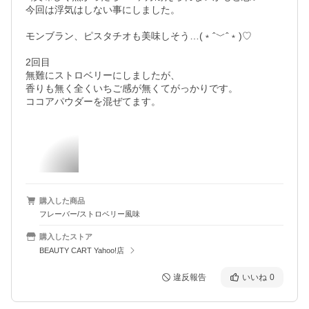
今回は浮気はしない事にしました。

モンブラン、ピスタチオも美味しそう…(﹡ˆ﹀ˆ﹡)♡

2回目

無難にストロベリーにしましたが、

香りも無く全くいちご感が無くてがっかりです。

購入した商品
フレーバー/ストロベリー風味
購入したストア
BEAUTY CART Yahoo!店
違反報告
いいね
0