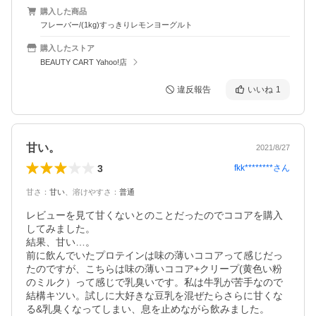
購入した商品
フレーバー/(1kg)すっきりレモンヨーグルト
購入したストア
BEAUTY CART Yahoo!店
違反報告
いいね
1
甘い。
2021/8/27
3
fkk********
さん
甘さ
：
甘い
、
溶けやすさ
：
普通
レビューを見て甘くないとのことだったのでココアを購入
してみました。

結果、甘い…。

前に飲んでいたプロテインは味の薄いココアって感じだっ
たのですが、こちらは味の薄いココア+クリープ(黄色い粉
のミルク）って感じで乳臭いです。私は牛乳が苦手なので
結構キツい。試しに大好きな豆乳を混ぜたらさらに甘くな
る&乳臭くなってしまい、息を止めながら飲みました。
