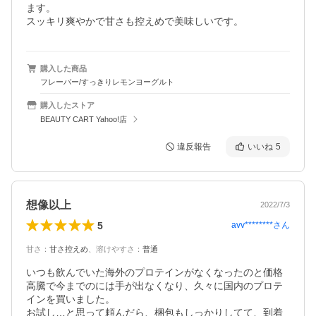
ます。

スッキリ爽やかで甘さも控えめで美味しいです。
購入した商品
フレーバー/すっきりレモンヨーグルト
購入したストア
BEAUTY CART Yahoo!店
違反報告
いいね
5
想像以上
2022/7/3
5
avv********
さん
甘さ
：
甘さ控えめ
、
溶けやすさ
：
普通
いつも飲んでいた海外のプロテインがなくなったのと価格
高騰で今までのには手が出なくなり、久々に国内のプロテ
インを買いました。

お試し…と思って頼んだら、梱包もしっかりしてて、到着