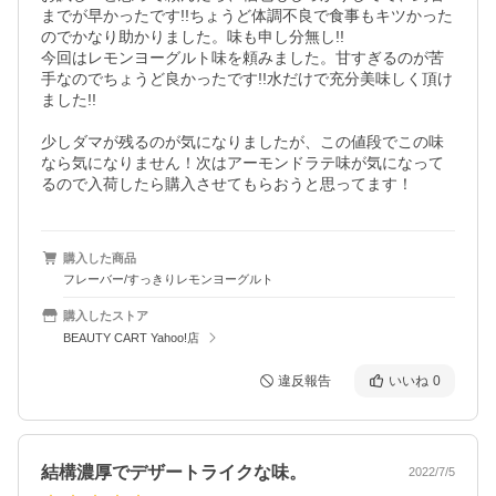
までが早かったです!!ちょうど体調不良で食事もキツかった
のでかなり助かりました。味も申し分無し!!

今回はレモンヨーグルト味を頼みました。甘すぎるのが苦
手なのでちょうど良かったです!!水だけで充分美味しく頂け
ました!!

少しダマが残るのが気になりましたが、この値段でこの味
なら気になりません！次はアーモンドラテ味が気になって
るので入荷したら購入させてもらおうと思ってます！
購入した商品
フレーバー/すっきりレモンヨーグルト
購入したストア
BEAUTY CART Yahoo!店
違反報告
いいね
0
結構濃厚でデザートライクな味。
2022/7/5