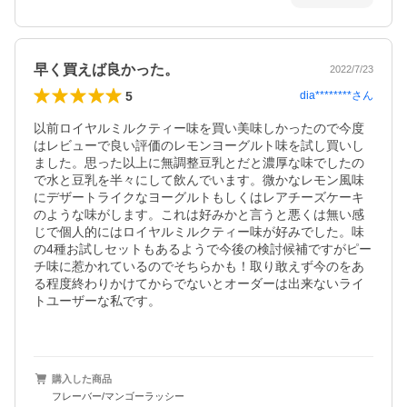
早く買えば良かった。
2022/7/23
5
dia********
さん
以前ロイヤルミルクティー味を買い美味しかったので今度
はレビューで良い評価のレモンヨーグルト味を試し買いし
ました。思った以上に無調整豆乳とだと濃厚な味でしたの
で水と豆乳を半々にして飲んでいます。微かなレモン風味
にデザートライクなヨーグルトもしくはレアチーズケーキ
のような味がします。これは好みかと言うと悪くは無い感
じで個人的にはロイヤルミルクティー味が好みでした。味
の4種お試しセットもあるようで今後の検討候補ですがピー
チ味に惹かれているのでそちらかも！取り敢えず今のをあ
る程度終わりかけてからでないとオーダーは出来ないライ
トユーザーな私です。

購入した商品
フレーバー/マンゴーラッシー