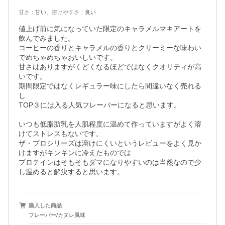
甘さ
：
甘い
、
溶けやすさ
：
良い
値上げ前に気になっていた限定のキャラメルマキアートを
飲んでみました。

コーヒーの香りとキャラメルの香りとクリーミーな味わい
でめちゃめちゃおいしいです。

甘さはありますがくどくなるほどではなくクオリティが高
いです。

期間限定ではなくレギュラー味にしたら間違いなく売れる
し

TOP３には入る人気フレーバーになると思います。

いつも低脂肪乳を人肌程度に温めて作っていますがよく溶
けてストレスもないです。

ザ・プロシリーズは溶けにくいというレビューをよく見か
けますがキンキンに冷えたものでは

プロテインはそもそもダマになりやすいのは当然なので少
購入した商品
フレーバー/カヌレ風味