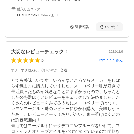
購入したストア
BEAUTY CART Yahoo!店
違反報告
いいね
1
大切なレビューチェック！
2022/11/6
5
izy********
さん
甘さ
：
甘さ控えめ
、
溶けやすさ
：
普通
とても美味しいです！いろんなところからメーカーをしぼ
らず気ままに購入していました。ストロベリー味が好きで
最近買ったものが残念なことにまずかったので、ちゃんと
したのを選ぼうとレビューをチェックして決めました。た
くさんのレビューをみてるうちにストロベリーではなく、
レモンヨーグルト味のレビューにひかれ購入！美味しかっ
たあ〰。レビューどーり！ありがたい。まー溶けにくいの
は許容範囲内！

最近ではヨーグルトにナタデココやフルーツをいれて、プ
ロテインとオリーブオイルをかけて食べているので問題な