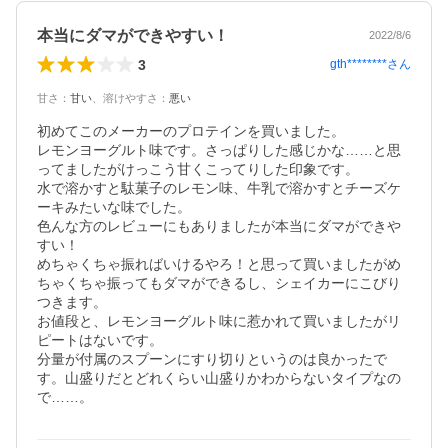
本当にダマができやすい！
2022/8/6
3
gth********
さん
甘さ
：
甘い
、
溶けやすさ
：
悪い
初めてこのメーカーのプロテインを買いました。

レモンヨーグルト味です。さっぱりした感じかな……と思
ってましたがけっこう甘くこってりした印象です。

水で溶かすと駄菓子のレモン味、牛乳で溶かすとチーズケ
ーキみたいな味でした。

色んな方のレビューにもありましたが本当にダマができや
すい！

めちゃくちゃ振ればいけるやろ！と思って買いましたがめ
ちゃくちゃ振ってもダマができるし、シェイカーにこびり
つきます。

お値段と、レモンヨーグルト味に惹かれて買いましたがリ
ピートはないです。

分量が付属のスプーンにすり切りというのは良かったで
す。山盛りだとどれくらい山盛りかわからないタイプなの
で……。