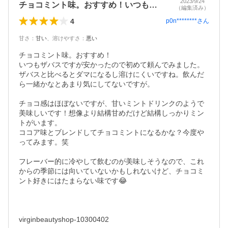
2023/9/24
チョコミント味。おすすめ！いつもザバス…
（編集済み）
4
p0n********
さん
甘さ
：
甘い
、
溶けやすさ
：
悪い
チョコミント味。おすすめ！

いつもザバスですが安かったので初めて頼んでみました。

ザバスと比べるとダマになるし溶けにくいですね。飲んだ
ら一緒かなとあまり気にしてないですが。

チョコ感はほぼないですが、甘いミントドリンクのようで
美味しいです！想像より結構甘めだけど結構しっかりミン
トがいます。

ココア味とブレンドしてチョコミントになるかな？今度や
ってみます。笑

フレーバー的に冷やして飲むのが美味しそうなので、これ
からの季節には向いていないかもしれないけど、チョコミ
ント好きにはたまらない味です😂
