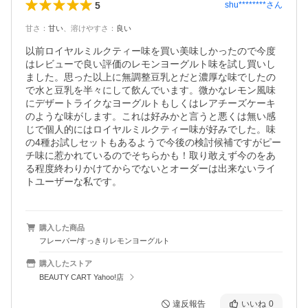
5
shu********
さん
甘さ
：
甘い
、
溶けやすさ
：
良い
以前ロイヤルミルクティー味を買い美味しかったので今度
はレビューで良い評価のレモンヨーグルト味を試し買いし
ました。思った以上に無調整豆乳とだと濃厚な味でしたの
で水と豆乳を半々にして飲んでいます。微かなレモン風味
にデザートライクなヨーグルトもしくはレアチーズケーキ
のような味がします。これは好みかと言うと悪くは無い感
じで個人的にはロイヤルミルクティー味が好みでした。味
の4種お試しセットもあるようで今後の検討候補ですがピー
チ味に惹かれているのでそちらかも！取り敢えず今のをあ
る程度終わりかけてからでないとオーダーは出来ないライ
トユーザーな私です。
購入した商品
フレーバー/すっきりレモンヨーグルト
購入したストア
BEAUTY CART Yahoo!店
違反報告
いいね
0