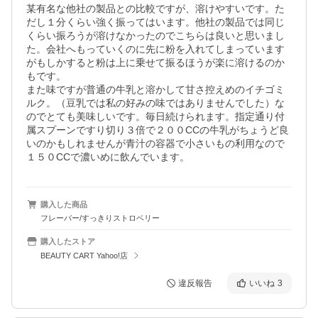
某有名な他社の製品との比較ですが、溶けやすいです。た
だし１分くらい強く振ってはいます。他社の製品では同じ
くらい振ろうが溶けなかったのでこちらは良いと思いまし
た。会社へもっていくのに先に粉を入れてしまっています
がもしかすると粉は上に乗せて振るほうが楽に溶けるのか
もです。

また味ですが普通の牛乳と溶かして甘さ控えめのイチゴミ
ルク。（豆乳では私の好みの味ではありませんでした）な
のでとても美味しいです。毎日続けられます。指定通り付
属スプーンですり切り３倍で２００CCの牛乳がちょうど良
いのかもしれませんが青汁の容器で小さいもの利用なので
１５０CCで濃いめに飲んでいます。
購入した商品
フレーバー/すっきりストロベリー
購入したストア
BEAUTY CART Yahoo!店
違反報告
いいね
3