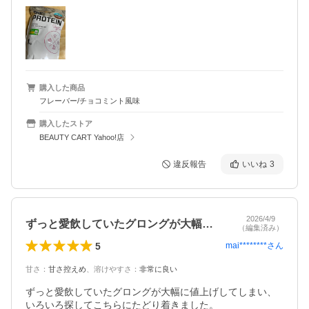
購入した商品
フレーバー/チョコミント風味
購入したストア
BEAUTY CART Yahoo!店
違反報告
いいね
3
2026/4/9
ずっと愛飲していたグロングが大幅に値上…
（編集済み）
5
mai********
さん
甘さ
：
甘さ控えめ
、
溶けやすさ
：
非常に良い
ずっと愛飲していたグロングが大幅に値上げしてしまい、
いろいろ探してこちらにたどり着きました。
