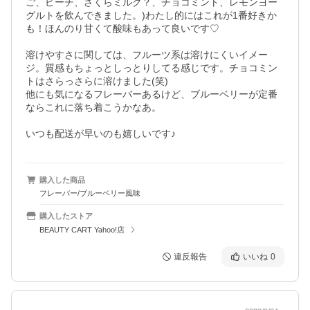
ご、ピーチ、さくらミルク？、チョコミント、レモンヨー
グルトを飲んできました。)わたし的にはこれが1番好きか
も！ほんのり甘くて酸味もあって良いです♡

溶けやすさに関しては、フルーツ系は溶けにくいイメー
ジ。質感もちょっとしっとりしてる感じです。チョコミン
トはさらっさらに溶けました(笑)

他にも気になるフレーバーあるけど、ブルーベリーが定番
ならこれに落ち着こうかなあ。

いつも配送が早いのも嬉しいです♪
購入した商品
フレーバー/ブルーベリー風味
購入したストア
BEAUTY CART Yahoo!店
違反報告
いいね
0