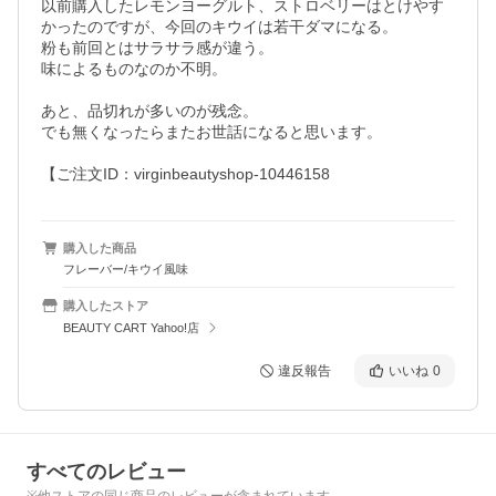
以前購入したレモンヨーグルト、ストロベリーはとけやす
かったのですが、今回のキウイは若干ダマになる。

粉も前回とはサラサラ感が違う。

味によるものなのか不明。

あと、品切れが多いのが残念。

でも無くなったらまたお世話になると思います。

【ご注文ID：virginbeautyshop-10446158
購入した商品
フレーバー/キウイ風味
購入したストア
BEAUTY CART Yahoo!店
違反報告
いいね
0
すべてのレビュー