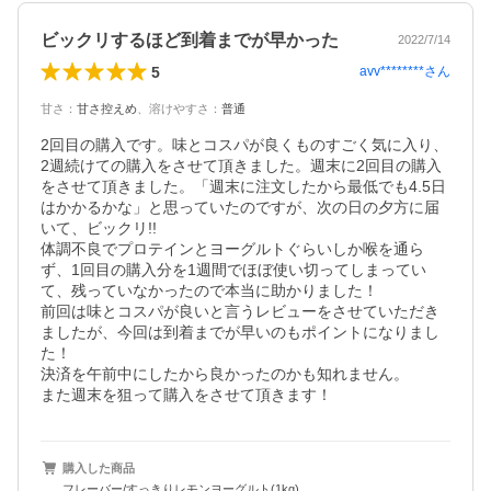
ビックリするほど到着までが早かった
2022/7/14
5
avv********
さん
甘さ
：
甘さ控えめ
、
溶けやすさ
：
普通
2回目の購入です。味とコスパが良くものすごく気に入り、
2週続けての購入をさせて頂きました。週末に2回目の購入
をさせて頂きました。「週末に注文したから最低でも4.5日
はかかるかな」と思っていたのですが、次の日の夕方に届
いて、ビックリ!!

体調不良でプロテインとヨーグルトぐらいしか喉を通ら
ず、1回目の購入分を1週間でほぼ使い切ってしまってい
て、残っていなかったので本当に助かりました！

前回は味とコスパが良いと言うレビューをさせていただき
ましたが、今回は到着までが早いのもポイントになりまし
た！

決済を午前中にしたから良かったのかも知れません。

また週末を狙って購入をさせて頂きます！
購入した商品
フレーバー/すっきりレモンヨーグルト(1kg)