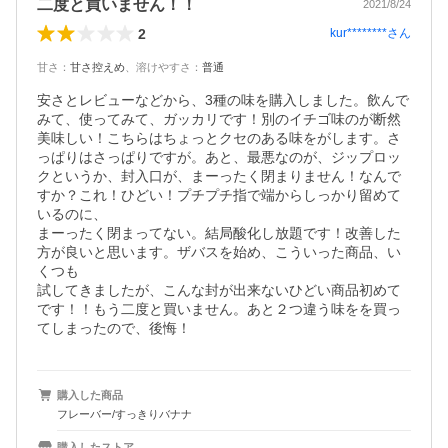
二度と買いません！！
2021/8/24
2
kur********
さん
甘さ
：
甘さ控えめ
、
溶けやすさ
：
普通
安さとレビューなどから、3種の味を購入しました。飲んで
みて、使ってみて、ガッカリです！別のイチゴ味のが断然
美味しい！こちらはちょっとクセのある味をがします。さ
っぱりはさっぱりですが。あと、最悪なのが、ジップロッ
クというか、封入口が、まーったく閉まりません！なんで
すか？これ！ひどい！プチプチ指で端からしっかり留めて
いるのに、

まーったく閉まってない。結局酸化し放題です！改善した
方が良いと思います。ザバスを始め、こういった商品、い
くつも

試してきましたが、こんな封が出来ないひどい商品初めて
です！！もう二度と買いません。あと２つ違う味をを買っ
てしまったので、後悔！
購入した商品
フレーバー/すっきりバナナ
購入したストア