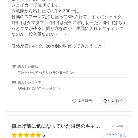
シェイカーで混ぜてます。

冷蔵庫から出したての牛乳300ccに、

付属のスプーン気持ち盛って3杯入れて、すぐにシェイク。

1回目はダマダマ。2回目は完全に溶け切った。3回目はちょ
っとダマが残る。振り方なのか、牛乳に入れるタイミング
なのか、投入量なのか・・・。

購入した商品
フレーバー/すっきりレモンヨーグルト
購入したストア
BEAUTY CART Yahoo!店
違反報告
いいね
0
値上げ前に気になっていた限定のキャラメ…
2024/4/16
5
jer********
さん