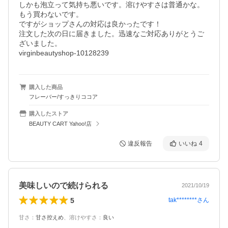
しかも泡立って気持ち悪いです。溶けやすさは普通かな。

もう買わないです。

ですがショップさんの対応は良かったです！

注文した次の日に届きました。迅速なご対応ありがとうご
ざいました。

virginbeautyshop-10128239
購入した商品
フレーバー/すっきりココア
購入したストア
BEAUTY CART Yahoo!店
違反報告
いいね
4
美味しいので続けられる
2021/10/19
5
tak********
さん
甘さ
：
甘さ控えめ
、
溶けやすさ
：
良い