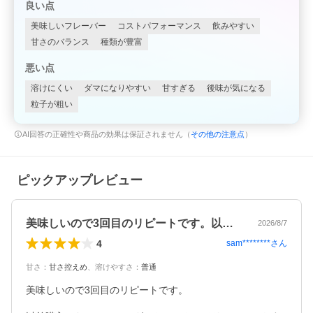
良い点
美味しいフレーバー
コストパフォーマンス
飲みやすい
甘さのバランス
種類が豊富
悪い点
溶けにくい
ダマになりやすい
甘すぎる
後味が気になる
粒子が粗い
AI回答の正確性や商品の効果は保証されません（
その他の注意点
）
ピックアップレビュー
美味しいので3回目のリピートです。以前…
2026/8/7
4
sam********
さん
甘さ
：
甘さ控えめ
、
溶けやすさ
：
普通
美味しいので3回目のリピートです。
