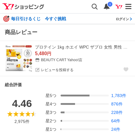
i
毎日引けるくじ 今すぐ挑戦
ログイン
商品レビュー
プロテイン 1kg ホエイ WPC ザプロ 女性 男性 ダイエット プロテイン 筋トレ 効果 すっきり 飲みやすい 高タンパク質 ビタミン THE PROTEIN 爆買 超PayPay祭
5,480
円
BEAUTY CART Yahoo!店
レビューを投稿する
総合評価
星
5
つ
1,783
件
4.46
星
4
つ
876
件
星
3
つ
228
件
星
2
つ
64
件
2,975
件
星
1
つ
24
件