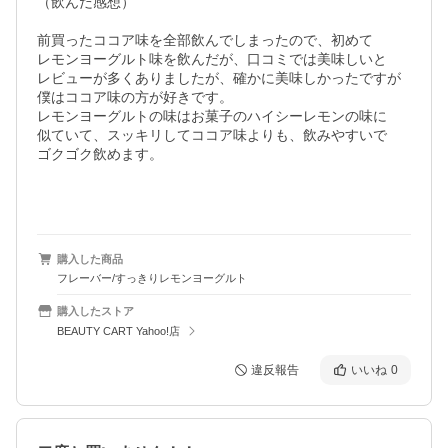
（飲んだ感想）

前買ったココア味を全部飲んでしまったので、初めて

レモンヨーグルト味を飲んだが、口コミでは美味しいと

レビューが多くありましたが、確かに美味しかったですが

僕はココア味の方が好きです。

レモンヨーグルトの味はお菓子のハイシーレモンの味に

似ていて、スッキリしてココア味よりも、飲みやすいで

ゴクゴク飲めます。

購入した商品
フレーバー/すっきりレモンヨーグルト
購入したストア
BEAUTY CART Yahoo!店
違反報告
いいね
0