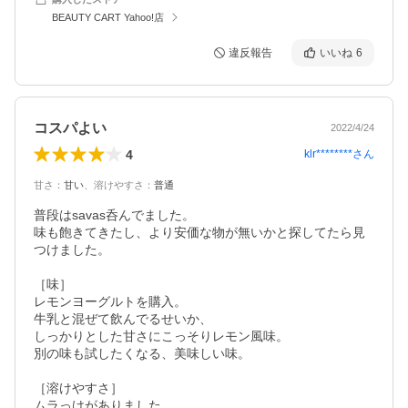
BEAUTY CART Yahoo!店
違反報告
いいね
6
コスパよい
2022/4/24
4
klr********
さん
甘さ
：
甘い
、
溶けやすさ
：
普通
普段はsavas呑んでました。

味も飽きてきたし、より安価な物が無いかと探してたら見
つけました。

［味］

レモンヨーグルトを購入。

牛乳と混ぜて飲んでるせいか、

しっかりとした甘さにこっそりレモン風味。

別の味も試したくなる、美味しい味。

［溶けやすさ］

ムラっけがありました。
