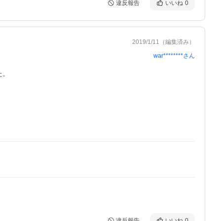
違反報告
いいね
0
2019/1/11
（編集済み）
war********
さん
。

違反報告
いいね
0