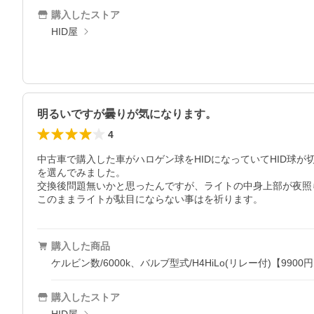
購入したストア
HID屋
明るいですが曇りが気になります。
4
中古車で購入した車がハロゲン球をHIDになっていてHID球
を選んでみました。

交換後問題無いかと思ったんですが、ライトの中身上部が夜照
このままライトが駄目にならない事はを祈ります。
購入した商品
ケルビン数/6000k、バルブ型式/H4HiLo(リレー付)【9900
購入したストア