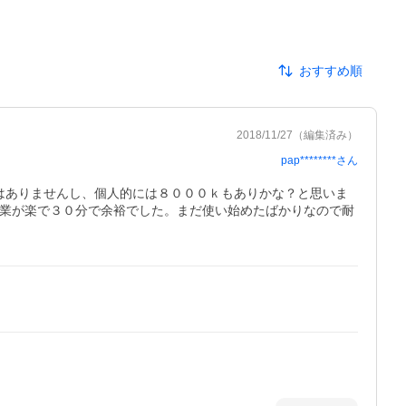
おすすめ順
2018/11/27
（編集済み）
pap********
さん
はありませんし、個人的には８０００ｋもありかな？と思いま
作業が楽で３０分で余裕でした。まだ使い始めたばかりなので耐