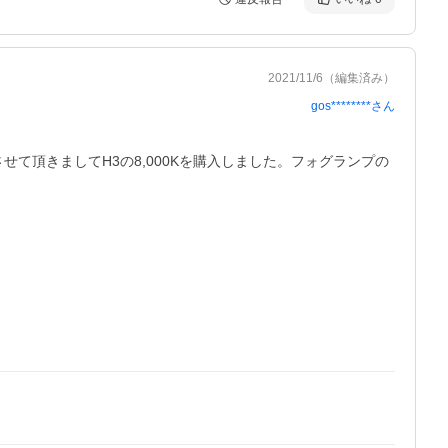
2021/11/6
（編集済み）
gos********
さん
させて頂きましてH3の8,000Kを購入しました。フォグランプの