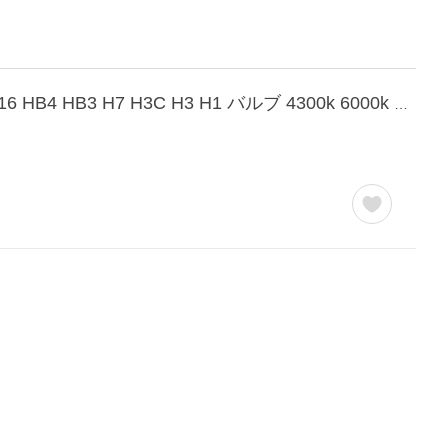
HID屋 55W HIDキット スタンダードタイプ H4 Hi Lo リレー付 リレーレス H11 H9 H8 H16 HB4 HB3 H7 H3C H3 H1 バルブ 4300k 6000k 8000k