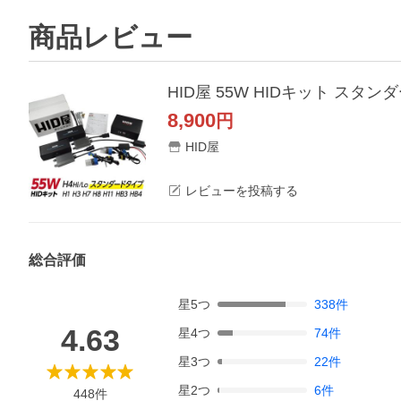
商品レビュー
8,900
円
HID屋
レビューを投稿する
総合評価
星
5
つ
338
件
4.63
星
4
つ
74
件
星
3
つ
22
件
星
2
つ
6
件
448
件