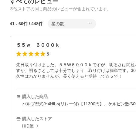
すべてのレビュー
※他ストアの同じ商品のレビューが含まれています。
41
-
60
件 /
448
件
星の数
５５ｗ ６０００ｋ
5
先日取り付けました。５５W６０００ｋですが、明るさは問題
すが、明るさとしては十分でしょう。取り付けは簡単です。3
久性はわかりませんが、長く使えると期待して☆５で！
購入した商品
バルブ型式/H4HiLo(リレー付)【11300円】、ケルビン数/60
購入したストア
HID屋