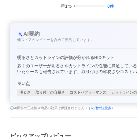
星
1
つ
8
件
AI要約
他ストアのレビューを含めて要約しています。
明るさとカットラインの評価が分かれるHIDキット
多くのユーザーが明るさやカットラインの性能に満足している
いたケースも報告されています。取り付けの容易さやコストパ
良い点
明るさ
取り付けの容易さ
コストパフォーマンス
カットラインの
AI回答の正確性や商品の効果は保証されません（
その他の注意点
）
ピックアップレビュー