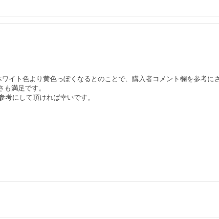
00Kだとホワイト色より黄色っぽくなるとのことで、購入者コメント欄を参考に
さも満足です。

参考にして頂ければ幸いです。