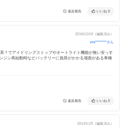
違反報告
いいね
0
2016/12/19
（編集済み）
vox********
さん
0系？でアイドリングストップやオートライト機能が無い安っす
ンジン再始動時などバッテリーに負荷がかかる場面がある車種
違反報告
いいね
0
2014/11/5
（編集済み）